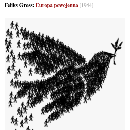
Feliks Gross:
Europa powojenna
[1944]