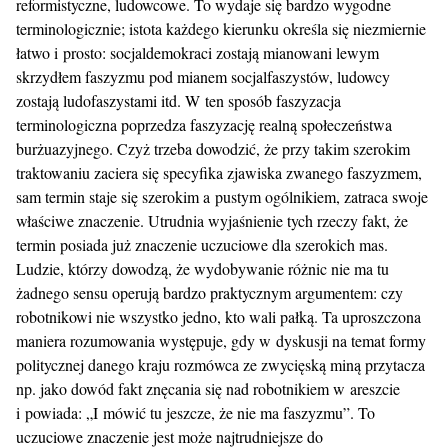
reformistyczne, ludowcowe. To wydaje się bardzo wygodne
terminologicznie; istota każdego kierunku określa się niezmiernie
łatwo i prosto: socjaldemokraci zostają mianowani lewym
skrzydłem faszyzmu pod mianem socjalfaszystów, ludowcy
zostają ludofaszystami itd. W ten sposób faszyzacja
terminologiczna poprzedza faszyzację realną społeczeństwa
burżuazyjnego. Czyż trzeba dowodzić, że przy takim szerokim
traktowaniu zaciera się specyfika zjawiska zwanego faszyzmem,
sam termin staje się szerokim a pustym ogólnikiem, zatraca swoje
właściwe znaczenie. Utrudnia wyjaśnienie tych rzeczy fakt, że
termin posiada już znaczenie uczuciowe dla szerokich mas.
Ludzie, którzy dowodzą, że wydobywanie różnic nie ma tu
żadnego sensu operują bardzo praktycznym argumentem: czy
robotnikowi nie wszystko jedno, kto wali pałką. Ta uproszczona
maniera rozumowania występuje, gdy w dyskusji na temat formy
politycznej danego kraju rozmówca ze zwycięską miną przytacza
np. jako dowód fakt znęcania się nad robotnikiem w areszcie
i powiada: „I mówić tu jeszcze, że nie ma faszyzmu”. To
uczuciowe znaczenie jest może najtrudniejsze do