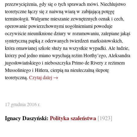
przezwyciężenia, gdy się o tych sprawach mówi. Niechlujstwo
teoretyczne łączy się z naiwną wiarą w zabijającą potęgę
terminologii. Wulgarne mieszanie zewnętrznych oznak i cech,
operowanie powierzchownymi uogólnieniami powoduje
oczywiście nieuniknione dziury w rozumowaniu, zalepiane jakąś
syntetyczną papką z oderwanych twierdzeń marksistowskich,
która omawianej szkole służy na wszystkie wypadki. Ale ludzie,
którzy pod jedno miano wpychają reżim Horthy’ego, Aleksandra
jugosłowiańskiego i nieboszczyka Primo de Rivery z reżimem
Mussoliniego i Hitlera, cierpią na nieuleczalną ślepotę
teoretyczną.
Czytaj dalej →
17 grudnia 2016 r.
Ignacy Daszyński:
Polityka szaleństwa
[1923]