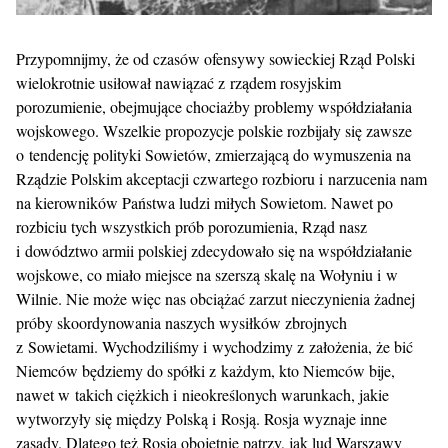
Przypomnijmy, że od czasów ofensywy sowieckiej Rząd Polski
wielokrotnie usiłował nawiązać z rządem rosyjskim
porozumienie, obejmujące chociażby problemy współdziałania
wojskowego. Wszelkie propozycje polskie rozbijały się zawsze
o tendencję polityki Sowietów, zmierzającą do wymuszenia na
Rządzie Polskim akceptacji czwartego rozbioru i narzucenia nam
na kierowników Państwa ludzi miłych Sowietom. Nawet po
rozbiciu tych wszystkich prób porozumienia, Rząd nasz
i dowództwo armii polskiej zdecydowało się na współdziałanie
wojskowe, co miało miejsce na szerszą skalę na Wołyniu i w
Wilnie. Nie może więc nas obciążać zarzut nieczynienia żadnej
próby skoordynowania naszych wysiłków zbrojnych
z Sowietami. Wychodziliśmy i wychodzimy z założenia, że bić
Niemców będziemy do spółki z każdym, kto Niemców bije,
nawet w takich ciężkich i nieokreślonych warunkach, jakie
wytworzyły się między Polską i Rosją. Rosja wyznaje inne
zasady. Dlatego też Rosja obojętnie patrzy, jak lud Warszawy