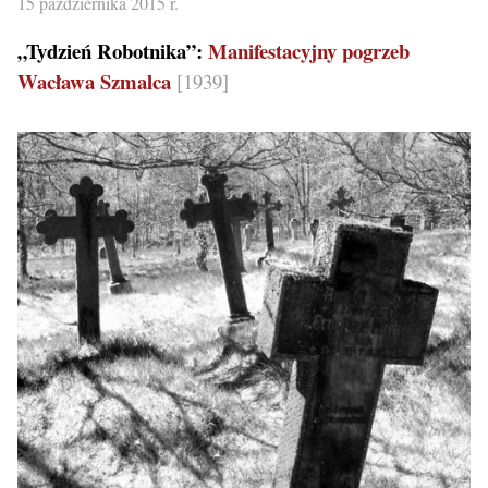
15 października 2015 r.
„Tydzień Robotnika”:
Manifestacyjny pogrzeb
Wacława Szmalca
[1939]