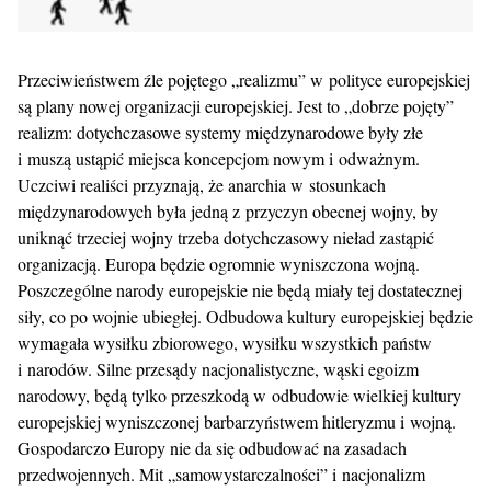
Przeciwieństwem źle pojętego „realizmu” w polityce europejskiej
są plany nowej organizacji europejskiej. Jest to „dobrze pojęty”
realizm: dotychczasowe systemy międzynarodowe były złe
i muszą ustąpić miejsca koncepcjom nowym i odważnym.
Uczciwi realiści przyznają, że anarchia w stosunkach
międzynarodowych była jedną z przyczyn obecnej wojny, by
uniknąć trzeciej wojny trzeba dotychczasowy nieład zastąpić
organizacją. Europa będzie ogromnie wyniszczona wojną.
Poszczególne narody europejskie nie będą miały tej dostatecznej
siły, co po wojnie ubiegłej. Odbudowa kultury europejskiej będzie
wymagała wysiłku zbiorowego, wysiłku wszystkich państw
i narodów. Silne przesądy nacjonalistyczne, wąski egoizm
narodowy, będą tylko przeszkodą w odbudowie wielkiej kultury
europejskiej wyniszczonej barbarzyństwem hitleryzmu i wojną.
Gospodarczo Europy nie da się odbudować na zasadach
przedwojennych. Mit „samowystarczalności” i nacjonalizm