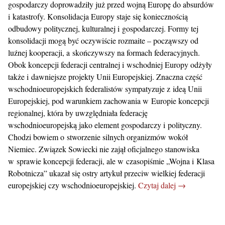
gospodarczy doprowadziły już przed wojną Europę do absurdów
i katastrofy. Konsolidacja Europy staje się koniecznością
odbudowy politycznej, kulturalnej i gospodarczej. Formy tej
konsolidacji mogą być oczywiście rozmaite – począwszy od
luźnej kooperacji, a skończywszy na formach federacyjnych.
Obok koncepcji federacji centralnej i wschodniej Europy odżyły
także i dawniejsze projekty Unii Europejskiej. Znaczna część
wschodnioeuropejskich federalistów sympatyzuje z ideą Unii
Europejskiej, pod warunkiem zachowania w Europie koncepcji
regionalnej, która by uwzględniała federację
wschodnioeuropejską jako element gospodarczy i polityczny.
Chodzi bowiem o stworzenie silnych organizmów wokół
Niemiec. Związek Sowiecki nie zajął oficjalnego stanowiska
w sprawie koncepcji federacji, ale w czasopiśmie „Wojna i Klasa
Robotnicza” ukazał się ostry artykuł przeciw wielkiej federacji
europejskiej czy wschodnioeuropejskiej.
Czytaj dalej →