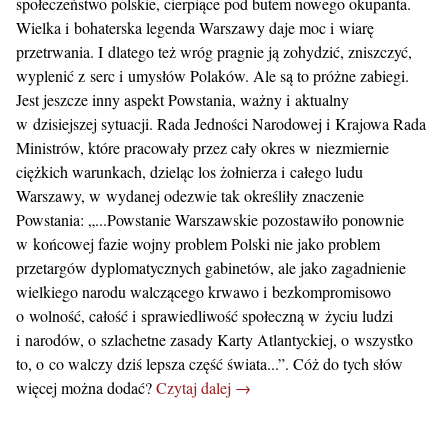
społeczeństwo polskie, cierpiące pod butem nowego okupanta.
Wielka i bohaterska legenda Warszawy daje moc i wiarę
przetrwania. I dlatego też wróg pragnie ją zohydzić, zniszczyć,
wyplenić z serc i umysłów Polaków. Ale są to próżne zabiegi.
Jest jeszcze inny aspekt Powstania, ważny i aktualny
w dzisiejszej sytuacji. Rada Jedności Narodowej i Krajowa Rada
Ministrów, które pracowały przez cały okres w niezmiernie
ciężkich warunkach, dzieląc los żołnierza i całego ludu
Warszawy, w wydanej odezwie tak określiły znaczenie
Powstania: „...Powstanie Warszawskie pozostawiło ponownie
w końcowej fazie wojny problem Polski nie jako problem
przetargów dyplomatycznych gabinetów, ale jako zagadnienie
wielkiego narodu walczącego krwawo i bezkompromisowo
o wolność, całość i sprawiedliwość społeczną w życiu ludzi
i narodów, o szlachetne zasady Karty Atlantyckiej, o wszystko
to, o co walczy dziś lepsza część świata...”. Cóż do tych słów
więcej można dodać?
Czytaj dalej →