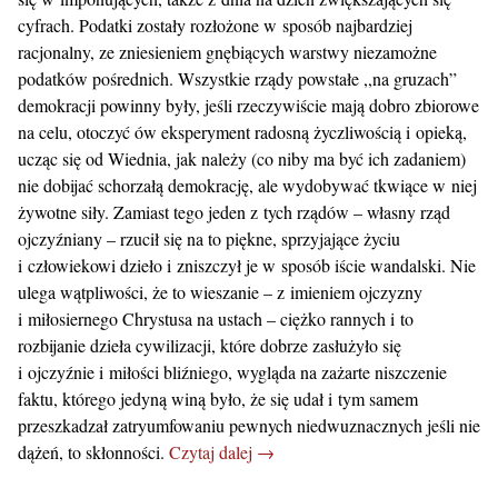
cyfrach. Podatki zostały rozłożone w sposób najbardziej
racjonalny, ze zniesieniem gnębiących warstwy niezamożne
podatków pośrednich. Wszystkie rządy powstałe ,,na gruzach”
demokracji powinny były, jeśli rzeczywiście mają dobro zbiorowe
na celu, otoczyć ów eksperyment radosną życzliwością i opieką,
ucząc się od Wiednia, jak należy (co niby ma być ich zadaniem)
nie dobijać schorzałą demokrację, ale wydobywać tkwiące w niej
żywotne siły. Zamiast tego jeden z tych rządów – własny rząd
ojczyźniany – rzucił się na to piękne, sprzyjające życiu
i człowiekowi dzieło i zniszczył je w sposób iście wandalski. Nie
ulega wątpliwości, że to wieszanie – z imieniem ojczyzny
i miłosiernego Chrystusa na ustach – ciężko rannych i to
rozbijanie dzieła cywilizacji, które dobrze zasłużyło się
i ojczyźnie i miłości bliźniego, wygląda na zażarte niszczenie
faktu, którego jedyną winą było, że się udał i tym samem
przeszkadzał zatryumfowaniu pewnych niedwuznacznych jeśli nie
dążeń, to skłonności.
Czytaj dalej →