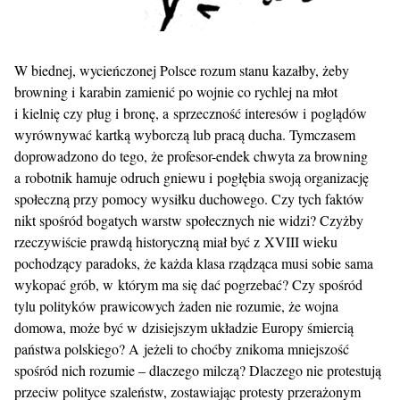
W biednej, wycieńczonej Polsce rozum stanu kazałby, żeby
browning i karabin zamienić po wojnie co rychlej na młot
i kielnię czy pług i bronę, a sprzeczność interesów i poglądów
wyrównywać kartką wyborczą lub pracą ducha. Tymczasem
doprowadzono do tego, że profesor-endek chwyta za browning
a robotnik hamuje odruch gniewu i pogłębia swoją organizację
społeczną przy pomocy wysiłku duchowego. Czy tych faktów
nikt spośród bogatych warstw społecznych nie widzi? Czyżby
rzeczywiście prawdą historyczną miał być z XVIII wieku
pochodzący paradoks, że każda klasa rządząca musi sobie sama
wykopać grób, w którym ma się dać pogrzebać? Czy spośród
tylu polityków prawicowych żaden nie rozumie, że wojna
domowa, może być w dzisiejszym układzie Europy śmiercią
państwa polskiego? A jeżeli to choćby znikoma mniejszość
spośród nich rozumie – dlaczego milczą? Dlaczego nie protestują
przeciw polityce szaleństw, zostawiając protesty przerażonym