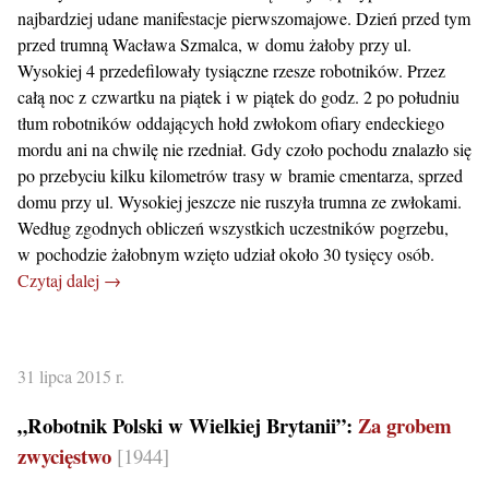
najbardziej udane manifestacje pierwszomajowe. Dzień przed tym
przed trumną Wacława Szmalca, w domu żałoby przy ul.
Wysokiej 4 przedefilowały tysiączne rzesze robotników. Przez
całą noc z czwartku na piątek i w piątek do godz. 2 po południu
tłum robotników oddających hołd zwłokom ofiary endeckiego
mordu ani na chwilę nie rzedniał. Gdy czoło pochodu znalazło się
po przebyciu kilku kilometrów trasy w bramie cmentarza, sprzed
domu przy ul. Wysokiej jeszcze nie ruszyła trumna ze zwłokami.
Według zgodnych obliczeń wszystkich uczestników pogrzebu,
w pochodzie żałobnym wzięto udział około 30 tysięcy osób.
Czytaj dalej →
31 lipca 2015 r.
„Robotnik Polski w Wielkiej Brytanii”:
Za grobem
zwycięstwo
[1944]