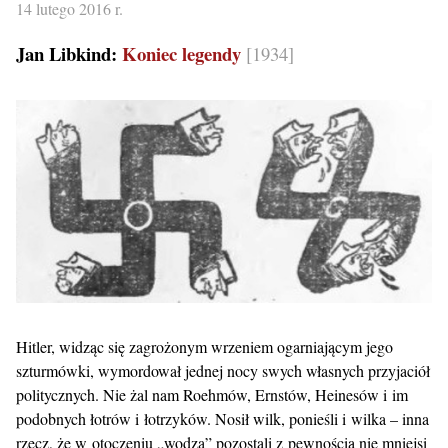
14 lutego 2016 r.
Jan Libkind:
Koniec legendy
[1934]
Hitler, widząc się zagrożonym wrzeniem ogarniającym jego
szturmówki, wymordował jednej nocy swych własnych przyjaciół
politycznych. Nie żal nam Roehmów, Ernstów, Heinesów i im
podobnych łotrów i łotrzyków. Nosił wilk, ponieśli i wilka – inna
rzecz, że w otoczeniu „wodza” pozostali z pewnością nie mniejsi