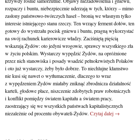
krzywdy rośnie samorzutnie. Objawy niezadowolenia i gniewu,
rozpaczy i buntu, niebezpiecznie uderzają w tych, którzy – mimo
zasłony państwowo-twórczych haseł – bronią we własnym tylko
interesie istniejącego stanu rzeczy. Ten wrzący ferment dołów, ten
gotowy do wystrzału pocisk gniewu i buntu, pragną wykorzystać
na swój rachunek karierowicze władzy. Zaciśniętą pięścią
wskazują Żydów: oto jedyni wrogowie, sprawcy wszystkiego zła
w życiu polskim. Wystarczy wypędzić Żydów, na opróżnione
przez nich stanowiska i posady wsadzić pełnokrwistych Polaków
i oto już wystarczy, żeby było dobrze. To niechlujne kłamstwo
nie kusi się nawet o wytłumaczenie, dlaczego to wraz
z wypędzeniem Żydów miałaby zniknąć zbrodnicza działalność
karteli, głodowe płace, niszczenie zdobytych praw robotniczych
i konflikt pomiędzy światem kapitału a światem pracy,
zaostrzający się we wszystkich państwach kapitalistycznych
niezależnie od procentu obywateli-Żydów.
Czytaj dalej →