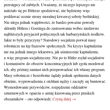
przestępcy od zabitych. Uważamy, że niczego lepszego nie
należało się po Hitlerze spodziewać, nie będziemy więc
poddawać ocenie strony moralnej krwawej soboty berlińskiej.
Nie ulega jednak wątpliwości, że bardzo poważne powody
skłoniły Hitlera i Goeringa do zastosowania wobec niedawno
najbliższych przyjaciół politycznych tak barbarzyńskich środków.
Jakie to były przyczyny? Narodowy socjalizm porwał masy
robotnicze na lep frazesów społecznych. Na kryzys kapitalizmu
nie ma jednak innego lekarstwa, jak uśmiercenie kapitalizmu,
a więc program socjalistyczny. Nie po to Hitler zsyłał socjalistów
i komunistów do obozów koncentracyjnych lub zgoła mordował
ich, aby później zamiast nich przeprowadzać ich własny program.
Masy robotnicze i bezrobotne żądały jednak spełnienia danych
obietnic, wyprowadzenia z otchłani nędzy i zaczęły się buntować.
Wymordowanie przywódców, rozpędzenie oddziałów
szturmowych w oparciu o armię kierowaną przez pruskich
obszarników – oto odpowiedź.
Czytaj dalej →