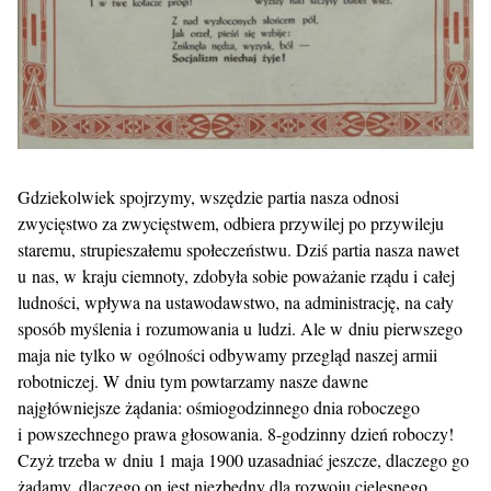
Gdziekolwiek spojrzymy, wszędzie partia nasza odnosi
zwycięstwo za zwycięstwem, odbiera przywilej po przywileju
staremu, strupieszałemu społeczeństwu. Dziś partia nasza nawet
u nas, w kraju ciemnoty, zdobyła sobie poważanie rządu i całej
ludności, wpływa na ustawodawstwo, na administrację, na cały
sposób myślenia i rozumowania u ludzi. Ale w dniu pierwszego
maja nie tylko w ogólności odbywamy przegląd naszej armii
robotniczej. W dniu tym powtarzamy nasze dawne
najgłówniejsze żądania: ośmiogodzinnego dnia roboczego
i powszechnego prawa głosowania. 8-godzinny dzień roboczy!
Czyż trzeba w dniu 1 maja 1900 uzasadniać jeszcze, dlaczego go
żądamy, dlaczego on jest niezbędny dla rozwoju cielesnego