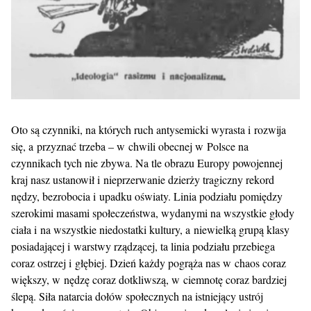
Oto są czynniki, na których ruch antysemicki wyrasta i rozwija
się, a przyznać trzeba – w chwili obecnej w Polsce na
czynnikach tych nie zbywa. Na tle obrazu Europy powojennej
kraj nasz ustanowił i nieprzerwanie dzierży tragiczny rekord
nędzy, bezrobocia i upadku oświaty. Linia podziału pomiędzy
szerokimi masami społeczeństwa, wydanymi na wszystkie głody
ciała i na wszystkie niedostatki kultury, a niewielką grupą klasy
posiadającej i warstwy rządzącej, ta linia podziału przebiega
coraz ostrzej i głębiej. Dzień każdy pogrąża nas w chaos coraz
większy, w nędzę coraz dotkliwszą, w ciemnotę coraz bardziej
ślepą. Siła natarcia dołów społecznych na istniejący ustrój