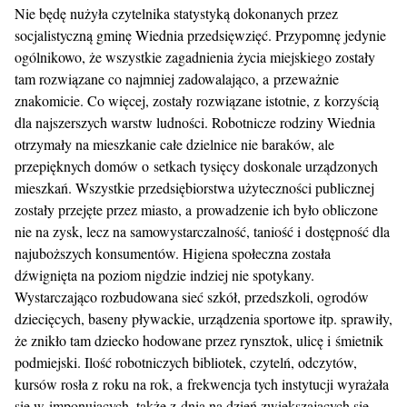
Nie będę nużyła czytelnika statystyką dokonanych przez
socjalistyczną gminę Wiednia przedsięwzięć. Przypomnę jedynie
ogólnikowo, że wszystkie zagadnienia życia miejskiego zostały
tam rozwiązane co najmniej zadowalająco, a przeważnie
znakomicie. Co więcej, zostały rozwiązane istotnie, z korzyścią
dla najszerszych warstw ludności. Robotnicze rodziny Wiednia
otrzymały na mieszkanie całe dzielnice nie baraków, ale
przepięknych domów o setkach tysięcy doskonale urządzonych
mieszkań. Wszystkie przedsiębiorstwa użyteczności publicznej
zostały przejęte przez miasto, a prowadzenie ich było obliczone
nie na zysk, lecz na samowystarczalność, taniość i dostępność dla
najuboższych konsumentów. Higiena społeczna została
dźwignięta na poziom nigdzie indziej nie spotykany.
Wystarczająco rozbudowana sieć szkół, przedszkoli, ogrodów
dziecięcych, baseny pływackie, urządzenia sportowe itp. sprawiły,
że znikło tam dziecko hodowane przez rynsztok, ulicę i śmietnik
podmiejski. Ilość robotniczych bibliotek, czytelń, odczytów,
kursów rosła z roku na rok, a frekwencja tych instytucji wyrażała
się w imponujących, także z dnia na dzień zwiększających się