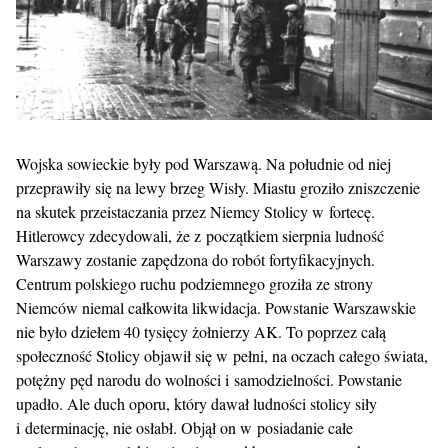
Wojska sowieckie były pod Warszawą. Na południe od niej
przeprawiły się na lewy brzeg Wisły. Miastu groziło zniszczenie
na skutek przeistaczania przez Niemcy Stolicy w fortecę.
Hitlerowcy zdecydowali, że z początkiem sierpnia ludność
Warszawy zostanie zapędzona do robót fortyfikacyjnych.
Centrum polskiego ruchu podziemnego groziła ze strony
Niemców niemal całkowita likwidacja. Powstanie Warszawskie
nie było dziełem 40 tysięcy żołnierzy AK. To poprzez całą
społeczność Stolicy objawił się w pełni, na oczach całego świata,
potężny pęd narodu do wolności i samodzielności. Powstanie
upadło. Ale duch oporu, który dawał ludności stolicy siły
i determinację, nie osłabł. Objął on w posiadanie całe