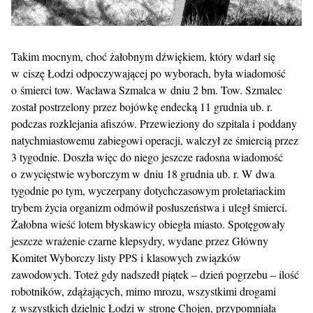
Takim mocnym, choć żałobnym dźwiękiem, który wdarł się
w ciszę Łodzi odpoczywającej po wyborach, była wiadomość
o śmierci tow. Wacława Szmalca w dniu 2 bm. Tow. Szmalec
został postrzelony przez bojówkę endecką 11 grudnia ub. r.
podczas rozklejania afiszów. Przewieziony do szpitala i poddany
natychmiastowemu zabiegowi operacji, walczył ze śmiercią przez
3 tygodnie. Doszła więc do niego jeszcze radosna wiadomość
o zwycięstwie wyborczym w dniu 18 grudnia ub. r. W dwa
tygodnie po tym, wyczerpany dotychczasowym proletariackim
trybem życia organizm odmówił posłuszeństwa i uległ śmierci.
Żałobna wieść lotem błyskawicy obiegła miasto. Spotęgowały
jeszcze wrażenie czarne klepsydry, wydane przez Główny
Komitet Wyborczy listy PPS i klasowych związków
zawodowych. Toteż gdy nadszedł piątek – dzień pogrzebu – ilość
robotników, zdążających, mimo mrozu, wszystkimi drogami
z wszystkich dzielnic Łodzi w stronę Chojen, przypomniała