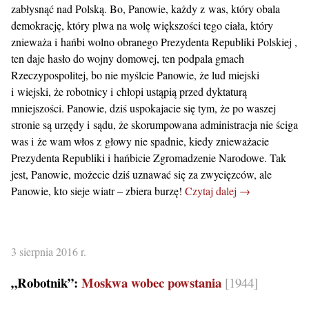
zabłysnąć nad Polską. Bo, Panowie, każdy z was, który obala
demokrację, który plwa na wolę większości tego ciała, który
znieważa i hańbi wolno obranego Prezydenta Republiki Polskiej ,
ten daje hasło do wojny domowej, ten podpala gmach
Rzeczypospolitej, bo nie myślcie Panowie, że lud miejski
i wiejski, że robotnicy i chłopi ustąpią przed dyktaturą
mniejszości. Panowie, dziś uspokajacie się tym, że po waszej
stronie są urzędy i sądu, że skorumpowana administracja nie ściga
was i że wam włos z głowy nie spadnie, kiedy znieważacie
Prezydenta Republiki i hańbicie Zgromadzenie Narodowe. Tak
jest, Panowie, możecie dziś uznawać się za zwycięzców, ale
Panowie, kto sieje wiatr – zbiera burzę!
Czytaj dalej →
3 sierpnia 2016 r.
„Robotnik”:
Moskwa wobec powstania
[1944]