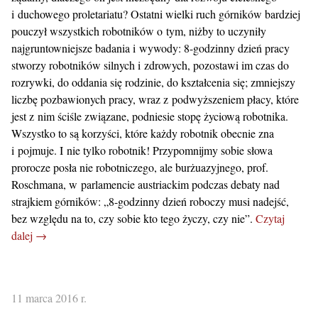
i duchowego proletariatu? Ostatni wielki ruch górników bardziej
pouczył wszystkich robotników o tym, niżby to uczyniły
najgruntowniejsze badania i wywody: 8-godzinny dzień pracy
stworzy robotników silnych i zdrowych, pozostawi im czas do
rozrywki, do oddania się rodzinie, do kształcenia się; zmniejszy
liczbę pozbawionych pracy, wraz z podwyższeniem płacy, które
jest z nim ściśle związane, podniesie stopę życiową robotnika.
Wszystko to są korzyści, które każdy robotnik obecnie zna
i pojmuje. I nie tylko robotnik! Przypomnijmy sobie słowa
prorocze posła nie robotniczego, ale burżuazyjnego, prof.
Roschmana, w parlamencie austriackim podczas debaty nad
strajkiem górników: „8-godzinny dzień roboczy musi nadejść,
bez względu na to, czy sobie kto tego życzy, czy nie”.
Czytaj
dalej →
11 marca 2016 r.