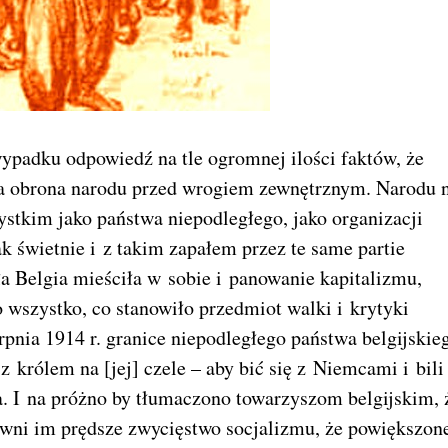
ypadku odpowiedź na tle ogromnej ilości faktów, że
a obrona narodu przed wrogiem zewnętrznym. Narodu 
zystkim jako państwa niepodległego, jako organizacji
 świetnie i z takim zapałem przez te same partie
gła Belgia mieściła w sobie i panowanie kapitalizmu,
to wszystko, co stanowiło przedmiot walki i krytyki
rpnia 1914 r. granice niepodległego państwa belgijskie
z królem na [jej] czele – aby bić się z Niemcami i bili 
nia. I na próżno by tłumaczono towarzyszom belgijskim, 
ewni im prędsze zwycięstwo socjalizmu, że powiększon