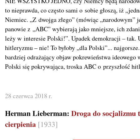
NIE WSZYSTKO JEDNO, czy Niemcy będą narodowo-soc
to nieprawda, co często sami o sobie głoszą, iż „je
Niemiec. „Z dwojga złego” (mówiąc „narodowym” ję
panowie z „ABC” wybierają jako mniejsze, ich zdani
leży w interesie Polski!”. Upadek demokracji – tak.
hitleryzmu – nie! To byłoby „dla Polski”... najgorsz
bardziej odrażający objaw pokrewieństwa ideowego 
Polski się pokrywająca, troska ABC o przyszłość hi
28 czerwca 2018 r.
Herman Lieberman:
Droga do socjalizmu t
cierpienia
[1933]