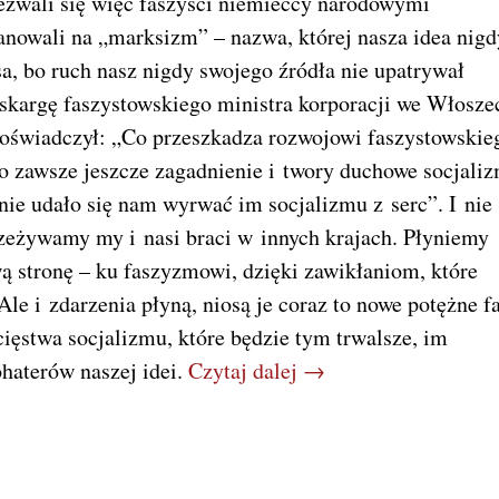
zezwali się więc faszyści niemieccy narodowymi
ianowali na „marksizm” – nazwa, której nasza idea nigd
a, bo ruch nasz nigdy swojego źródła nie upatrywał
skargę faszystowskiego ministra korporacji we Włosze
 oświadczył: „Co przeszkadza rozwojowi faszystowskie
o zawsze jeszcze zagadnienie i twory duchowe socjali
 nie udało się nam wyrwać im socjalizmu z serc”. I nie
rzeżywamy my i nasi braci w innych krajach. Płyniemy
wą stronę – ku faszyzmowi, dzięki zawikłaniom, które
e i zdarzenia płyną, niosą je coraz to nowe potężne f
ięstwa socjalizmu, które będzie tym trwalsze, im
haterów naszej idei.
Czytaj dalej →