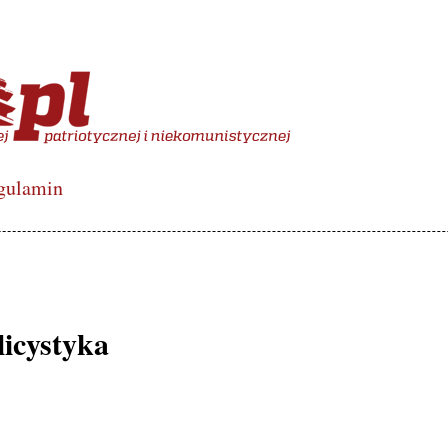
więcony polskiej lewicy de
gulamin
icystyka