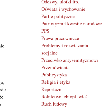
Odezwy, ulotki itp.
Oświata i wychowanie
Partie polityczne
Patriotyzm i kwestie narodowe
PPS
Prawa pracownicze
Problemy i rozwiązania
nie
socjalne
Przeciwko antysemityzmowi
Przemówienia
Publicystyka
Religia i etyka
go,
Reportaże
się
Rolnictwo, chłopi, wieś
że
Ruch ludowy
e