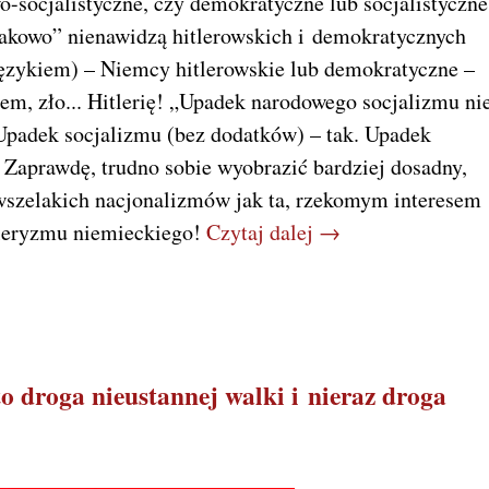
jalistyczne, czy demokratyczne lub socjalistyczne
dnakowo” nienawidzą hitlerowskich i demokratycznych
zykiem) – Niemcy hitlerowskie lub demokratyczne –
em, zło... Hitlerię! „Upadek narodowego socjalizmu ni
 Upadek socjalizmu (bez dodatków) – tak. Upadek
e. Zaprawdę, trudno sobie wyobrazić bardziej dosadny,
wszelakich nacjonalizmów jak ta, rzekomym interesem
tleryzmu niemieckiego!
Czytaj dalej →
o droga nieustannej walki i nieraz droga