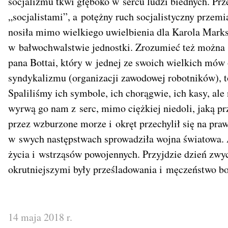
socjalizmu tkwi głęboko w sercu ludzi biednych. Pr
„socjalistami”, a potężny ruch socjalistyczny przem
nosiła mimo wielkiego uwielbienia dla Karola Marks
w bałwochwalstwie jednostki. Zrozumieć też można 
pana Bottai, który w jednej ze swoich wielkich mów
syndykalizmu (organizacji zawodowej robotników), t
Spaliliśmy ich symbole, ich chorągwie, ich kasy, ale
wyrwą go nam z serc, mimo ciężkiej niedoli, jaką p
przez wzburzone morze i okręt przechylił się na pra
w swych następstwach sprowadziła wojna światowa. Al
życia i wstrząsów powojennych. Przyjdzie dzień zwyc
okrutniejszymi były prześladowania i męczeństwo bo
14 maja 2018 r.