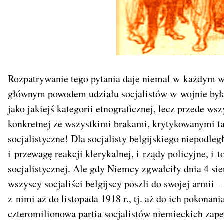
Rozpatrywanie tego pytania daje niemal w każdym w
głównym powodem udziału socjalistów w wojnie był
jako jakiejś kategorii etnograficznej, lecz przede ws
konkretnej ze wszystkimi brakami, krytykowanymi tak
socjalistyczne! Dla socjalisty belgijskiego niepodle
i przewagę reakcji klerykalnej, i rządy policyjne, i 
socjalistycznej. Ale gdy Niemcy zgwałciły dnia 4 sie
wszyscy socjaliści belgijscy poszli do swojej armii – 
z nimi aż do listopada 1918 r., tj. aż do ich pokona
czteromilionowa partia socjalistów niemieckich zap