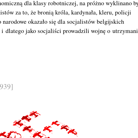
omiczną dla klasy robotniczej, na próżno wyklinano by
stów za to, że bronią króla, kardynała, kleru, policji
o narodowe okazało się dla socjalistów belgijskich
 dlatego jako socjaliści prowadzili wojnę o utrzyman
1939]