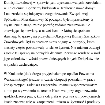
Komisji Lokalowej w sprawie tych wyeksmitowanych, zawołałem
w uniesieniu: „Będziemy budowali w Krakowie nowe domy”.
I tak zrodziła się inicjatywa zorganizowania Związkowej
Spółdzielni Mieszkaniowej. Z początku byłem przerażony tą
myślą. Nie dlatego, że nie potrafię zadania zrealizować, ile
obawiając się niewiary, a nawet ironii, z którą się spotkam
stawiając tę sprawę na prezydium Okręgowej Komisji Związków
Zawodowych. Był to przecież okres bogaty w pomysły, które
niestety często pozostawały w sferze życzeń. Nie miałem odwagi
zgłosić tej sprawy na porządek dzienny. Pierwsze sondaże wśród
jego członków i wśród przewodniczących innych Związków nie
wypadały zachęcająco.
W Krakowie (do którego przyjechałem po upadku Powstania
Warszawskiego) jeszcze w czasie okupacji poznałem w pracy
konspiracyjnej Tadeusza Pieprznika. Później współpracowałem
z nim po wyzwoleniu na terenie Krakowa, przy organizowaniu
spółdzielczości pracy, która odegrała w pierwszych powojennych
latach znaczną rolę w zaopatrzeniu miasta w żywność i produkty