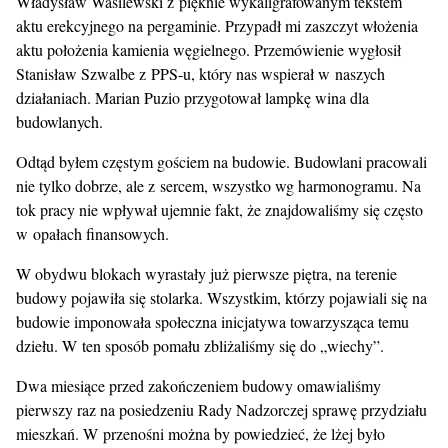
Władysław Wasilewski z pięknie wykaligrafowanym tekstem
aktu erekcyjnego na pergaminie. Przypadł mi zaszczyt włożenia
aktu położenia kamienia węgielnego. Przemówienie wygłosił
Stanisław Szwalbe z PPS-u, który nas wspierał w naszych
działaniach. Marian Puzio przygotował lampkę wina dla
budowlanych.
Odtąd byłem częstym gościem na budowie. Budowlani pracowali
nie tylko dobrze, ale z sercem, wszystko wg harmonogramu. Na
tok pracy nie wpływał ujemnie fakt, że znajdowaliśmy się często
w opałach finansowych.
W obydwu blokach wyrastały już pierwsze piętra, na terenie
budowy pojawiła się stolarka. Wszystkim, którzy pojawiali się na
budowie imponowała społeczna inicjatywa towarzysząca temu
dziełu. W ten sposób pomału zbliżaliśmy się do „wiechy”.
Dwa miesiące przed zakończeniem budowy omawialiśmy
pierwszy raz na posiedzeniu Rady Nadzorczej sprawę przydziału
mieszkań. W przenośni można by powiedzieć, że lżej było