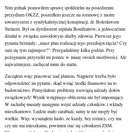
Nim jednak postawiłem sprawę spółdzielni na posiedzeniu
prezydium OKZZ, poszedłem jeszcze na rozmowę z moim
towarzyszem z syndykalistycznej konspiracji, dr. Bolesławem
Steinem. Był on dyrektorem szpitala Bonifratrów, a jednocześnie
działał w związku zawodowym służby zdrowia. Pierwsze jego
pytania brzmiały: „masz plan realizacji tego przedsięwzięcia? Czy
sam się tym zajmujesz?”. Przegadaliśmy kilka godzin. Przy
pożegnaniu przyrzekł mi pomóc w miarę swoich możliwości. Ale
najważniejsze, zachęcał mnie do startu.
Zacząłem więc pracować nad planem. Najpierw trzeba było
odpowiedzieć na pytanie, skąd wziąć środki finansowe na to
budownictwo. Pomyślałem: problemy rozwiążą udziały dołów
związkowych! Wynik wstępnego obliczenia nie był imponujący.
W rachubę musiały następnie wejść udziały członków i wkłady
mieszkaniowe. Ludzie mało zarabiali, sumy te nie mogły być
wielkie. Więc wysunąłem hasło, że każdy, bez różnicy, czy ma
czy nie ma mieszkania, powinien stać się członkiem ZSM.