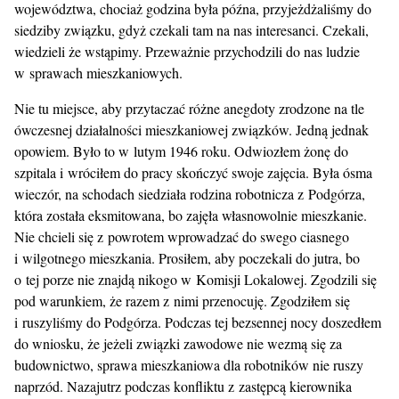
województwa, chociaż godzina była późna, przyjeżdżaliśmy do
siedziby związku, gdyż czekali tam na nas interesanci. Czekali,
wiedzieli że wstąpimy. Przeważnie przychodzili do nas ludzie
w sprawach mieszkaniowych.
Nie tu miejsce, aby przytaczać różne anegdoty zrodzone na tle
ówczesnej działalności mieszkaniowej związków. Jedną jednak
opowiem. Było to w lutym 1946 roku. Odwiozłem żonę do
szpitala i wróciłem do pracy skończyć swoje zajęcia. Była ósma
wieczór, na schodach siedziała rodzina robotnicza z Podgórza,
która została eksmitowana, bo zajęła własnowolnie mieszkanie.
Nie chcieli się z powrotem wprowadzać do swego ciasnego
i wilgotnego mieszkania. Prosiłem, aby poczekali do jutra, bo
o tej porze nie znajdą nikogo w Komisji Lokalowej. Zgodzili się
pod warunkiem, że razem z nimi przenocuję. Zgodziłem się
i ruszyliśmy do Podgórza. Podczas tej bezsennej nocy doszedłem
do wniosku, że jeżeli związki zawodowe nie wezmą się za
budownictwo, sprawa mieszkaniowa dla robotników nie ruszy
naprzód. Nazajutrz podczas konfliktu z zastępcą kierownika