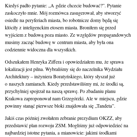
Kiedyś padło pytanie: „A gdzie chcecie budować?”. Pytanie
zaskoczyło mnie. Mój rozmówca zasugerował, aby stworzyć
osiedle na peryferiach miasta, bo robotnicze domy będą się
kłóciły z inteligenckim etosem miasta. Broniłem się przed
wyjściem z budową poza miasto. Ze względów propagandowych
musimy zacząć budowę w centrum miasta, aby była ona
codziennie widoczna dla wszystkich.
Odszukałem Henryka Ziffera i opowiedziałem mu, że sprawa
lokalizacji jest pilna. Wybraliśmy się do naczelnika Wydziału
Architektury – inżyniera Boratyńskiego, który słyszał już
o naszych zamiarach. Kiedy przedstawiliśmy mi, że środki są,
przychylniej spojrzał na naszą sprawę. Po zbadaniu planu
Krakowa zaproponował nam Grzegórzki. Ale w miejscu, gdzie
powinny stanąć pierwsze bloki znajdowała się „Tandeta”.
Jakiś czas później zwołałem zebranie prezydium OKZZ, aby
przedstawić plan rozwoju ZSM. Mogliśmy już odpowiedzieć na
najbardziej istotne pytania, a mianowicie: jakimi środkami