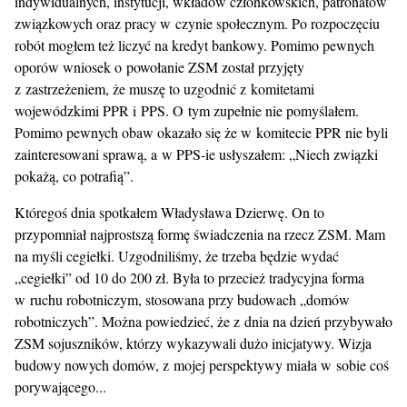
indywidualnych, instytucji, wkładów członkowskich, patronatów
związkowych oraz pracy w czynie społecznym. Po rozpoczęciu
robót mogłem też liczyć na kredyt bankowy. Pomimo pewnych
oporów wniosek o powołanie ZSM został przyjęty
z zastrzeżeniem, że muszę to uzgodnić z komitetami
wojewódzkimi PPR i PPS. O tym zupełnie nie pomyślałem.
Pomimo pewnych obaw okazało się że w komitecie PPR nie byli
zainteresowani sprawą, a w PPS-ie usłyszałem: „Niech związki
pokażą, co potrafią”.
Któregoś dnia spotkałem Władysława Dzierwę. On to
przypomniał najprostszą formę świadczenia na rzecz ZSM. Mam
na myśli cegiełki. Uzgodniliśmy, że trzeba będzie wydać
„cegiełki” od 10 do 200 zł. Była to przecież tradycyjna forma
w ruchu robotniczym, stosowana przy budowach „domów
robotniczych”. Można powiedzieć, że z dnia na dzień przybywało
ZSM sojuszników, którzy wykazywali dużo inicjatywy. Wizja
budowy nowych domów, z mojej perspektywy miała w sobie coś
porywającego...