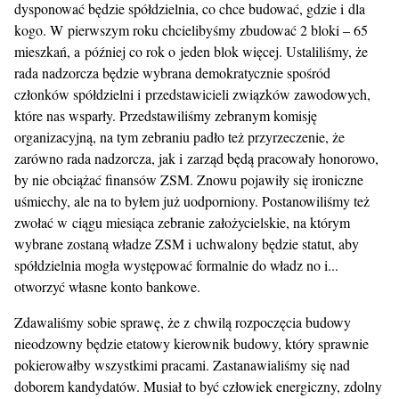
dysponować będzie spółdzielnia, co chce budować, gdzie i dla
kogo. W pierwszym roku chcielibyśmy zbudować 2 bloki – 65
mieszkań, a później co rok o jeden blok więcej. Ustaliliśmy, że
rada nadzorcza będzie wybrana demokratycznie spośród
członków spółdzielni i przedstawicieli związków zawodowych,
które nas wsparły. Przedstawiliśmy zebranym komisję
organizacyjną, na tym zebraniu padło też przyrzeczenie, że
zarówno rada nadzorcza, jak i zarząd będą pracowały honorowo,
by nie obciążać finansów ZSM. Znowu pojawiły się ironiczne
uśmiechy, ale na to byłem już uodporniony. Postanowiliśmy też
zwołać w ciągu miesiąca zebranie założycielskie, na którym
wybrane zostaną władze ZSM i uchwalony będzie statut, aby
spółdzielnia mogła występować formalnie do władz no i...
otworzyć własne konto bankowe.
Zdawaliśmy sobie sprawę, że z chwilą rozpoczęcia budowy
nieodzowny będzie etatowy kierownik budowy, który sprawnie
pokierowałby wszystkimi pracami. Zastanawialiśmy się nad
doborem kandydatów. Musiał to być człowiek energiczny, zdolny