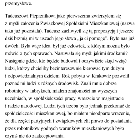
przemysłowe.
Tadeuszowi Pieprznikowi jako pierwszemu zwierzyłem się
z myśli założenia Związkowej Spółdzielni Mieszkaniowej (nazwa
taka już pozostała). Tadeusz zachwycił się tą propozycją i jeszcze
dziś brzmią mi w uszach jego słowa „ja ci pomogę”. Było nas już
dwóch. Była więc idea, był już człowiek, z którym można było
mówić o tych sprawach. Nasuwała się myśl: jakimi środkami?
Następnie gdzie, kto będzie budował i oczywiście skąd wziąć
ludzi, którzy chcieliby bezinteresownie kierować tym dużym
i odpowiedzialnym dziełem. Rok pobytu w Krakowie pozwolił
poznać mi ludzi z różnych środowisk. Znali mnie dobrze
robotnicy w fabrykach, miałem znajomości na wyższych
uczelniach, w spółdzielczości pracy, wreszcie w magistracie
i radzie narodowej. Ludzi tych trzeba było jednak przekonać do
spółdzielczości mieszkaniowej, bo miałem nieodparte wrażenie,
że dla części partyjnych i związkowych elit prawo do posiadania
przez robotników godnych warunków mieszkaniowych było
czymś nie do zaakceptowania.