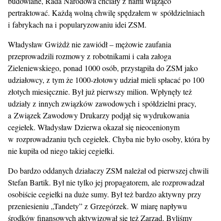
budowlane, Rada Narodowa chciały z nami wiążąco
pertraktować. Każdą wolną chwilę spędzałem w spółdzielniach
i fabrykach na i popularyzowaniu idei ZSM.
Władysław Gwiżdż nie zawiódł – mężowie zaufania
przeprowadzili rozmowy z robotnikami i cała załoga
Zieleniewskiego, ponad 1000 osób, przystąpiła do ZSM jako
udziałowcy, z tym że 1000-złotowy udział mieli spłacać po 100
złotych miesięcznie. Był już pierwszy milion. Wpłynęły też
udziały z innych związków zawodowych i spółdzielni pracy,
a Związek Zawodowy Drukarzy podjął się wydrukowania
cegiełek. Władysław Dzierwa okazał się nieocenionym
w rozprowadzaniu tych cegiełek. Chyba nie było osoby, która by
nie kupiła od niego takiej cegiełki.
Do bardzo oddanych działaczy ZSM należał od pierwszej chwili
Stefan Bartik. Był nie tylko jej propagatorem, ale rozprowadzał
osobiście cegiełki na duże sumy. Był też bardzo aktywny przy
przeniesieniu „Tandety” z Grzegórzek. W miarę napływu
środków finansowych aktywizował się też Zarząd. Byliśmy