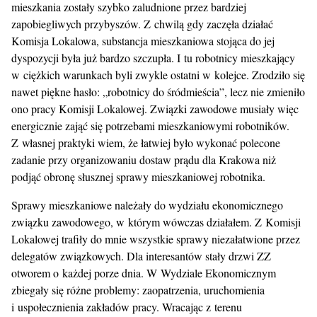
mieszkania zostały szybko zaludnione przez bardziej
zapobiegliwych przybyszów. Z chwilą gdy zaczęła działać
Komisja Lokalowa, substancja mieszkaniowa stojąca do jej
dyspozycji była już bardzo szczupła. I tu robotnicy mieszkający
w ciężkich warunkach byli zwykle ostatni w kolejce. Zrodziło się
nawet piękne hasło: „robotnicy do śródmieścia”, lecz nie zmieniło
ono pracy Komisji Lokalowej. Związki zawodowe musiały więc
energicznie zająć się potrzebami mieszkaniowymi robotników.
Z własnej praktyki wiem, że łatwiej było wykonać polecone
zadanie przy organizowaniu dostaw prądu dla Krakowa niż
podjąć obronę słusznej sprawy mieszkaniowej robotnika.
Sprawy mieszkaniowe należały do wydziału ekonomicznego
związku zawodowego, w którym wówczas działałem. Z Komisji
Lokalowej trafiły do mnie wszystkie sprawy niezałatwione przez
delegatów związkowych. Dla interesantów stały drzwi ZZ
otworem o każdej porze dnia. W Wydziale Ekonomicznym
zbiegały się różne problemy: zaopatrzenia, uruchomienia
i uspołecznienia zakładów pracy. Wracając z terenu