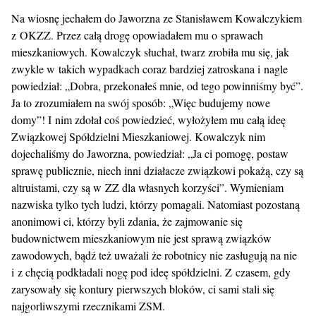
Na wiosnę jechałem do Jaworzna ze Stanisławem Kowalczykiem
z OKZZ. Przez całą drogę opowiadałem mu o sprawach
mieszkaniowych. Kowalczyk słuchał, twarz zrobiła mu się, jak
zwykle w takich wypadkach coraz bardziej zatroskana i nagle
powiedział: „Dobra, przekonałeś mnie, od tego powinniśmy być”.
Ja to zrozumiałem na swój sposób: „Więc budujemy nowe
domy”! I nim zdołał coś powiedzieć, wyłożyłem mu całą ideę
Związkowej Spółdzielni Mieszkaniowej. Kowalczyk nim
dojechaliśmy do Jaworzna, powiedział: „Ja ci pomogę, postaw
sprawę publicznie, niech inni działacze związkowi pokażą, czy są
altruistami, czy są w ZZ dla własnych korzyści”. Wymieniam
nazwiska tylko tych ludzi, którzy pomagali. Natomiast pozostaną
anonimowi ci, którzy byli zdania, że zajmowanie się
budownictwem mieszkaniowym nie jest sprawą związków
zawodowych, bądź też uważali że robotnicy nie zasługują na nie
i z chęcią podkładali nogę pod ideę spółdzielni. Z czasem, gdy
zarysowały się kontury pierwszych bloków, ci sami stali się
najgorliwszymi rzecznikami ZSM.