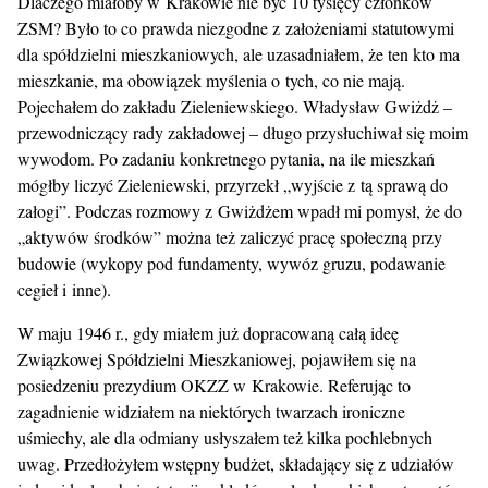
Dlaczego miałoby w Krakowie nie być 10 tysięcy członków
ZSM? Było to co prawda niezgodne z założeniami statutowymi
dla spółdzielni mieszkaniowych, ale uzasadniałem, że ten kto ma
mieszkanie, ma obowiązek myślenia o tych, co nie mają.
Pojechałem do zakładu Zieleniewskiego. Władysław Gwiżdż –
przewodniczący rady zakładowej – długo przysłuchiwał się moim
wywodom. Po zadaniu konkretnego pytania, na ile mieszkań
mógłby liczyć Zieleniewski, przyrzekł „wyjście z tą sprawą do
załogi”. Podczas rozmowy z Gwiżdżem wpadł mi pomysł, że do
„aktywów środków” można też zaliczyć pracę społeczną przy
budowie (wykopy pod fundamenty, wywóz gruzu, podawanie
cegieł i inne).
W maju 1946 r., gdy miałem już dopracowaną całą ideę
Związkowej Spółdzielni Mieszkaniowej, pojawiłem się na
posiedzeniu prezydium OKZZ w Krakowie. Referując to
zagadnienie widziałem na niektórych twarzach ironiczne
uśmiechy, ale dla odmiany usłyszałem też kilka pochlebnych
uwag. Przedłożyłem wstępny budżet, składający się z udziałów