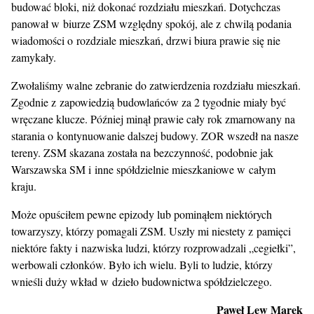
budować bloki, niż dokonać rozdziału mieszkań. Dotychczas
panował w biurze ZSM względny spokój, ale z chwilą podania
wiadomości o rozdziale mieszkań, drzwi biura prawie się nie
zamykały.
Zwołaliśmy walne zebranie do zatwierdzenia rozdziału mieszkań.
Zgodnie z zapowiedzią budowlańców za 2 tygodnie miały być
wręczane klucze. Później minął prawie cały rok zmarnowany na
starania o kontynuowanie dalszej budowy. ZOR wszedł na nasze
tereny. ZSM skazana została na bezczynność, podobnie jak
Warszawska SM i inne spółdzielnie mieszkaniowe w całym
kraju.
Może opuściłem pewne epizody lub pominąłem niektórych
towarzyszy, którzy pomagali ZSM. Uszły mi niestety z pamięci
niektóre fakty i nazwiska ludzi, którzy rozprowadzali „cegiełki”,
werbowali członków. Było ich wielu. Byli to ludzie, którzy
wnieśli duży wkład w dzieło budownictwa spółdzielczego.
Paweł Lew Marek