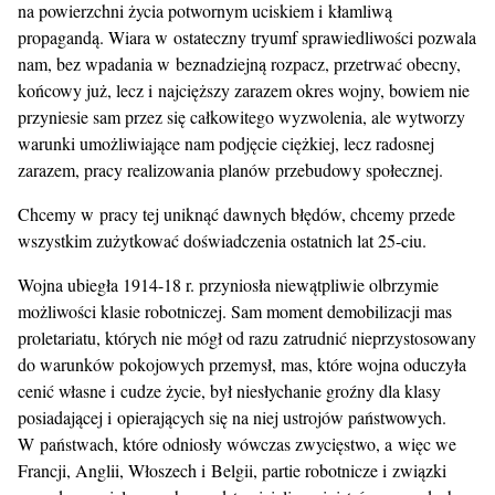
na powierzchni życia potwornym uciskiem i kłamliwą
propagandą. Wiara w ostateczny tryumf sprawiedliwości pozwala
nam, bez wpadania w beznadziejną rozpacz, przetrwać obecny,
końcowy już, lecz i najcięższy zarazem okres wojny, bowiem nie
przyniesie sam przez się całkowitego wyzwolenia, ale wytworzy
warunki umożliwiające nam podjęcie ciężkiej, lecz radosnej
zarazem, pracy realizowania planów przebudowy społecznej.
Chcemy w pracy tej uniknąć dawnych błędów, chcemy przede
wszystkim zużytkować doświadczenia ostatnich lat 25-ciu.
Wojna ubiegła 1914-18 r. przyniosła niewątpliwie olbrzymie
możliwości klasie robotniczej. Sam moment demobilizacji mas
proletariatu, których nie mógł od razu zatrudnić nieprzystosowany
do warunków pokojowych przemysł, mas, które wojna oduczyła
cenić własne i cudze życie, był niesłychanie groźny dla klasy
posiadającej i opierających się na niej ustrojów państwowych.
W państwach, które odniosły wówczas zwycięstwo, a więc we
Francji, Anglii, Włoszech i Belgii, partie robotnicze i związki