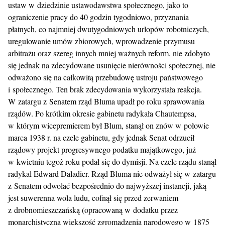
ustaw w dziedzinie ustawodawstwa społecznego, jako to
ograniczenie pracy do 40 godzin tygodniowo, przyznania
płatnych, co najmniej dwutygodniowych urlopów robotniczych,
uregulowanie umów zbiorowych, wprowadzenie przymusu
arbitrażu oraz szereg innych mniej ważnych reform, nie zdobyto
się jednak na zdecydowane usunięcie nierówności społecznej, nie
odważono się na całkowitą przebudowę ustroju państwowego
i społecznego. Ten brak zdecydowania wykorzystała reakcja.
W zatargu z Senatem rząd Bluma upadł po roku sprawowania
rządów. Po krótkim okresie gabinetu radykała Chautempsa,
w którym wicepremierem był Blum, stanął on znów w połowie
marca 1938 r. na czele gabinetu, gdy jednak Senat odrzucił
rządowy projekt progresywnego podatku majątkowego, już
w kwietniu tegoż roku podał się do dymisji. Na czele rządu stanął
radykał Edward Daladier. Rząd Bluma nie odważył się w zatargu
z Senatem odwołać bezpośrednio do najwyższej instancji, jaką
jest suwerenna wola ludu, cofnął się przed zerwaniem
z drobnomieszczańską (opracowaną w dodatku przez
monarchistyczną większość zgromadzenia narodowego w 1875