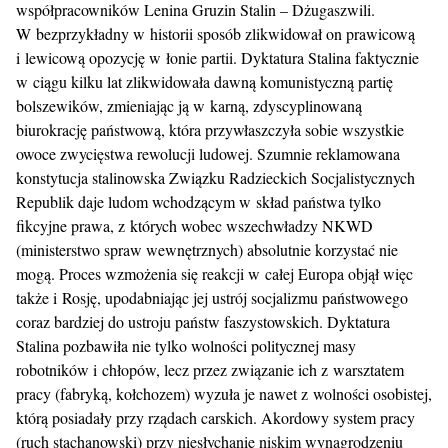
współpracowników Lenina Gruzin Stalin – Dżugaszwili.
W bezprzykładny w historii sposób zlikwidował on prawicową
i lewicową opozycję w łonie partii. Dyktatura Stalina faktycznie
w ciągu kilku lat zlikwidowała dawną komunistyczną partię
bolszewików, zmieniając ją w karną, zdyscyplinowaną
biurokrację państwową, która przywłaszczyła sobie wszystkie
owoce zwycięstwa rewolucji ludowej. Szumnie reklamowana
konstytucja stalinowska Związku Radzieckich Socjalistycznych
Republik daje ludom wchodzącym w skład państwa tylko
fikcyjne prawa, z których wobec wszechwładzy NKWD
(ministerstwo spraw wewnętrznych) absolutnie korzystać nie
mogą. Proces wzmożenia się reakcji w całej Europa objął więc
także i Rosję, upodabniając jej ustrój socjalizmu państwowego
coraz bardziej do ustroju państw faszystowskich. Dyktatura
Stalina pozbawiła nie tylko wolności politycznej masy
robotników i chłopów, lecz przez związanie ich z warsztatem
pracy (fabryką, kołchozem) wyzuła je nawet z wolności osobistej,
którą posiadały przy rządach carskich. Akordowy system pracy
(ruch stachanowski) przy niesłychanie niskim wynagrodzeniu