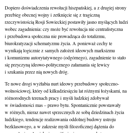
Dopiero doświadczenia rewolucji hiszpańskiej, a z drugiej strony
przebieg obecnej wojny i zetknięcie się z tragiczną
rzeczywistością Rosji Sowieckiej postawiły jasno myślących ludzi
wobec zagadnienia: czy może być rewolucja nie centralistyczna
i przebudowa społeczna nie prowadząca do totalizmu,
biurokratyzacji schematyzmu życia. A ponieważ cechy te
wynikają logicznie z samych założeń ideowych marksizmu
i komunizmu autorytatywnego (odgórnego), zagadnienie to stało
się przyczyną ideowo-politycznego załamania się lewicy
i szukania przez nią nowych dróg.
Te nowe drogi wyżłabia nurt ideowy przebudowy społeczno-
wolnościowej, który od kilkudziesięciu lat różnymi łożyskami, na
różnorodnych terenach pracy i myśli ludzkiej zdobywał
w świadomości mas – prawo bytu. Spontanicznie powstawały
w różnych, nieraz nawet sprzecznych ze sobą dziedzinach życia
ludzkiego, tendencje realizowania oddolnej budowy ustroju
bezklasowego, a w zakresie myśli filozoficznej dążenia do