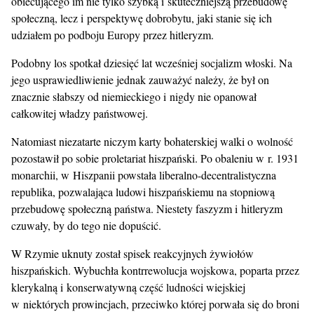
obiecującego im nie tylko szybką i skuteczniejszą przebudowę
społeczną, lecz i perspektywę dobrobytu, jaki stanie się ich
udziałem po podboju Europy przez hitleryzm.
Podobny los spotkał dziesięć lat wcześniej socjalizm włoski. Na
jego usprawiedliwienie jednak zauważyć należy, że był on
znacznie słabszy od niemieckiego i nigdy nie opanował
całkowitej władzy państwowej.
Natomiast niezatarte niczym karty bohaterskiej walki o wolność
pozostawił po sobie proletariat hiszpański. Po obaleniu w r. 1931
monarchii, w Hiszpanii powstała liberalno-decentralistyczna
republika, pozwalająca ludowi hiszpańskiemu na stopniową
przebudowę społeczną państwa. Niestety faszyzm i hitleryzm
czuwały, by do tego nie dopuścić.
W Rzymie uknuty został spisek reakcyjnych żywiołów
hiszpańskich. Wybuchła kontrrewolucja wojskowa, poparta przez
klerykalną i konserwatywną część ludności wiejskiej
w niektórych prowincjach, przeciwko której porwała się do broni