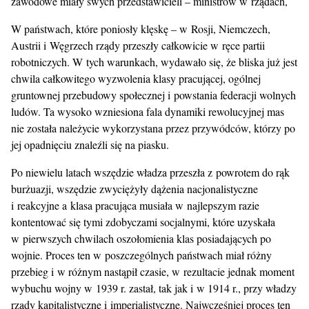
zawodowe miały swych przedstawicieli – ministrów w rządach,
W państwach, które poniosły klęskę – w Rosji, Niemczech,
Austrii i Węgrzech rządy przeszły całkowicie w ręce partii
robotniczych. W tych warunkach, wydawało się, że bliska już jest
chwila całkowitego wyzwolenia klasy pracującej, ogólnej
gruntownej przebudowy społecznej i powstania federacji wolnych
ludów. Ta wysoko wzniesiona fala dynamiki rewolucyjnej mas
nie została należycie wykorzystana przez przywódców, którzy po
jej opadnięciu znaleźli się na piasku.
Po niewielu latach wszędzie władza przeszła z powrotem do rąk
burżuazji, wszędzie zwyciężyły dążenia nacjonalistyczne
i reakcyjne a klasa pracująca musiała w najlepszym razie
kontentować się tymi zdobyczami socjalnymi, które uzyskała
w pierwszych chwilach oszołomienia klas posiadających po
wojnie. Proces ten w poszczególnych państwach miał różny
przebieg i w różnym nastąpił czasie, w rezultacie jednak moment
wybuchu wojny w 1939 r. zastał, tak jak i w 1914 r., przy władzy
rządy kapitalistyczne i imperialistyczne. Najwcześniej proces ten