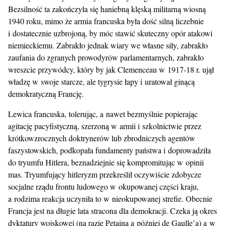
Bezsilność ta zakończyła się haniebną klęską militarną wiosną
1940 roku, mimo że armia francuska była dość silną liczebnie
i dostatecznie uzbrojoną, by móc stawić skuteczny opór atakowi
niemieckiemu. Zabrakło jednak wiary we własne siły, zabrakło
zaufania do zgranych prowodyrów parlamentarnych, zabrakło
wreszcie przywódcy, który by jak Clemenceau w 1917-18 r. ujął
władzę w swoje starcze, ale tygrysie łapy i uratował ginącą
demokratyczną Francję.
Lewica francuska, tolerując, a nawet bezmyślnie popierając
agitację pacyfistyczną, szerzoną w armii i szkolnictwie przez
krótkowzrocznych doktrynerów lub zbrodniczych agentów
faszystowskich, podkopała fundamenty państwa i doprowadziła
do tryumfu Hitlera, beznadziejnie się kompromitując w opinii
mas. Tryumfujący hitleryzm przekreślił oczywiście zdobycze
socjalne rządu frontu ludowego w okupowanej części kraju,
a rodzima reakcja uczyniła to w nieokupowanej strefie. Obecnie
Francja jest na długie lata stracona dla demokracji. Czeka ją okres
dyktatury wojskowej (na razie Petaina a później de Gaulle’a) a w