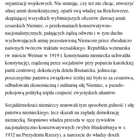
organizacji wojskowych. Nie umiejąc, czy też nie chcąc, utworzyć
silnej armii demokratycznej, oparli swą władzę na Reichswerze,
skupiającej wszystkich wybitniejszych oficerów dawnej armii
cesarskich Niemiec, o przekonaniach konserwatywno-
nacjonalistycznych, pałających żądzą odwetu i w tym duchu
wychowujących armię pozostawioną Niemcom przez zbrodniczo
naiwnych twórców traktatu wersalskiego. Republika weimarska
(w mieście Weimar w 1919 r. konstytuanta niemiecka uchwaliła
konstytucję), rządzoną przez socjalistów przy poparciu katolickiej
partii centrowej, dokończyła dzieła Bismarcka, jednocząc
poszczególne państwa związkowe ściślej niż było to za cesarstwa,
odbudowała ekonomiczną i militarną siłę Niemiec, a pseudo-
pokojową polityką uśpiła czujność zwycięskich aliantów.
Socjaldemokraci niemieccy uratowali tym sposobem jedność i siłę
państwa niemieckiego, lecz skazali na zagładę demokrację
niemiecką. Stopniowo władza przeszła w ręce żywiołów
nacjonalistyczno-konserwatywnych (wybór Hindenburga w r.
1932 na Prezydenta Rzeszy), a nareszcie do władzy doszli