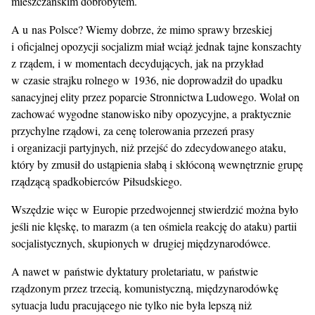
mieszczańskim dobrobytem.
A u nas Polsce? Wiemy dobrze, że mimo sprawy brzeskiej
i oficjalnej opozycji socjalizm miał wciąż jednak tajne konszachty
z rządem, i w momentach decydujących, jak na przykład
w czasie strajku rolnego w 1936, nie doprowadził do upadku
sanacyjnej elity przez poparcie Stronnictwa Ludowego. Wolał on
zachować wygodne stanowisko niby opozycyjne, a praktycznie
przychylne rządowi, za cenę tolerowania przezeń prasy
i organizacji partyjnych, niż przejść do zdecydowanego ataku,
który by zmusił do ustąpienia słabą i skłóconą wewnętrznie grupę
rządzącą spadkobierców Piłsudskiego.
Wszędzie więc w Europie przedwojennej stwierdzić można było
jeśli nie klęskę, to marazm (a ten ośmiela reakcję do ataku) partii
socjalistycznych, skupionych w drugiej międzynarodówce.
A nawet w państwie dyktatury proletariatu, w państwie
rządzonym przez trzecią, komunistyczną, międzynarodówkę
sytuacja ludu pracującego nie tylko nie była lepszą niż