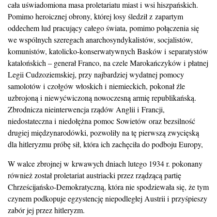
cała uświadomiona masa proletariatu miast i wsi hiszpańskich.
Pomimo heroicznej obrony, której losy śledził z zapartym
oddechem lud pracujący całego świata, pomimo połączenia się
we wspólnych szeregach anarchosyndykalistów, socjalistów,
komunistów, katolicko-konserwatywnych Basków i separatystów
katalońskich – generał Franco, na czele Marokańczyków i płatnej
Legii Cudzoziemskiej, przy najbardziej wydatnej pomocy
samolotów i czołgów włoskich i niemieckich, pokonał źle
uzbrojoną i niewyćwiczoną nowoczesną armię republikańską.
Zbrodnicza nieinterwencja rządów Anglii i Francji,
niedostateczna i niedołężna pomoc Sowietów oraz bezsilność
drugiej międzynarodówki, pozwoliły na tę pierwszą zwycięską
dla hitleryzmu próbę sił, która ich zachęciła do podboju Europy,
W walce zbrojnej w krwawych dniach lutego 1934 r. pokonany
również został proletariat austriacki przez rządzącą partię
Chrześcijańsko-Demokratyczną, która nie spodziewała się, że tym
czynem podkopuje egzystencję niepodległej Austrii i przyśpieszy
zabór jej przez hitleryzm.