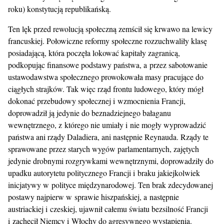
roku) konstytucją republikańską.
Ten lęk przed rewolucją społeczną zemścił się krwawo na lewicy
francuskiej. Połowiczne reformy społeczne rozzuchwaliły klasę
posiadającą, która poczęła lokować kapitały zagranicą,
podkopując finansowe podstawy państwa, a przez sabotowanie
ustawodawstwa społecznego prowokowała masy pracujące do
ciągłych strajków. Tak więc rząd frontu ludowego, który mógł
dokonać przebudowy społecznej i wzmocnienia Francji,
doprowadził ją jedynie do beznadziejnego bałaganu
wewnętrznego, z którego nie umiały i nie mogły wyprowadzić
państwa ani rządy Daladiera, ani następnie Reynauda. Rządy te
sprawowane przez starych wygów parlamentarnych, zajętych
jedynie drobnymi rozgrywkami wewnętrznymi, doprowadziły do
upadku autorytetu politycznego Francji i braku jakiejkolwiek
inicjatywy w polityce międzynarodowej. Ten brak zdecydowanej
postawy najpierw w sprawie hiszpańskiej, a następnie
austriackiej i czeskiej, ujawnił całemu światu bezsilność Francji
i zachęcił Niemcy i Włochy do agresywnego wystąpienia.