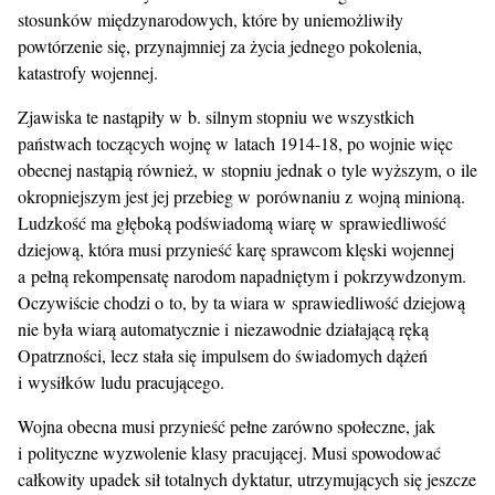
stosunków międzynarodowych, które by uniemożliwiły
powtórzenie się, przynajmniej za życia jednego pokolenia,
katastrofy wojennej.
Zjawiska te nastąpiły w b. silnym stopniu we wszystkich
państwach toczących wojnę w latach 1914-18, po wojnie więc
obecnej nastąpią również, w stopniu jednak o tyle wyższym, o ile
okropniejszym jest jej przebieg w porównaniu z wojną minioną.
Ludzkość ma głęboką podświadomą wiarę w sprawiedliwość
dziejową, która musi przynieść karę sprawcom klęski wojennej
a pełną rekompensatę narodom napadniętym i pokrzywdzonym.
Oczywiście chodzi o to, by ta wiara w sprawiedliwość dziejową
nie była wiarą automatycznie i niezawodnie działającą ręką
Opatrzności, lecz stała się impulsem do świadomych dążeń
i wysiłków ludu pracującego.
Wojna obecna musi przynieść pełne zarówno społeczne, jak
i polityczne wyzwolenie klasy pracującej. Musi spowodować
całkowity upadek sił totalnych dyktatur, utrzymujących się jeszcze