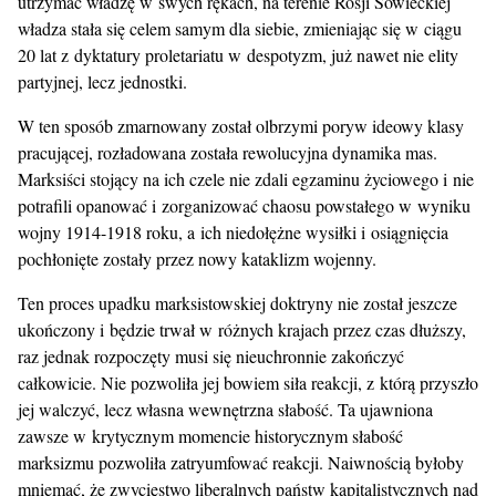
utrzymać władzę w swych rękach, na terenie Rosji Sowieckiej
władza stała się celem samym dla siebie, zmieniając się w ciągu
20 lat z dyktatury proletariatu w despotyzm, już nawet nie elity
partyjnej, lecz jednostki.
W ten sposób zmarnowany został olbrzymi poryw ideowy klasy
pracującej, rozładowana została rewolucyjna dynamika mas.
Marksiści stojący na ich czele nie zdali egzaminu życiowego i nie
potrafili opanować i zorganizować chaosu powstałego w wyniku
wojny 1914-1918 roku, a ich niedołężne wysiłki i osiągnięcia
pochłonięte zostały przez nowy kataklizm wojenny.
Ten proces upadku marksistowskiej doktryny nie został jeszcze
ukończony i będzie trwał w różnych krajach przez czas dłuższy,
raz jednak rozpoczęty musi się nieuchronnie zakończyć
całkowicie. Nie pozwoliła jej bowiem siła reakcji, z którą przyszło
jej walczyć, lecz własna wewnętrzna słabość. Ta ujawniona
zawsze w krytycznym momencie historycznym słabość
marksizmu pozwoliła zatryumfować reakcji. Naiwnością byłoby
mniemać, że zwycięstwo liberalnych państw kapitalistycznych nad