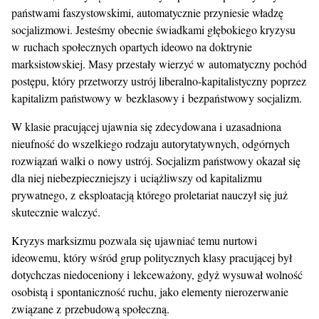
państwami faszystowskimi, automatycznie przyniesie władzę
socjalizmowi. Jesteśmy obecnie świadkami głębokiego kryzysu
w ruchach społecznych opartych ideowo na doktrynie
marksistowskiej. Masy przestały wierzyć w automatyczny pochód
postępu, który przetworzy ustrój liberalno-kapitalistyczny poprzez
kapitalizm państwowy w bezklasowy i bezpaństwowy socjalizm.
W klasie pracującej ujawnia się zdecydowana i uzasadniona
nieufność do wszelkiego rodzaju autorytatywnych, odgórnych
rozwiązań walki o nowy ustrój. Socjalizm państwowy okazał się
dla niej niebezpieczniejszy i uciążliwszy od kapitalizmu
prywatnego, z eksploatacją którego proletariat nauczył się już
skutecznie walczyć.
Kryzys marksizmu pozwala się ujawniać temu nurtowi
ideowemu, który wśród grup politycznych klasy pracującej był
dotychczas niedoceniony i lekceważony, gdyż wysuwał wolność
osobistą i spontaniczność ruchu, jako elementy nierozerwanie
związane z przebudową społeczną.