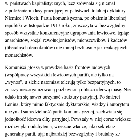
w państwach kapitalistycznych, lecz zrównała się niemal
z położeniem klasy pracującej w państwach totalnej dyktatury
Niemiec i Włoch. Partia komunistyczna, po obaleniu liberalnej
republiki w listopadzie 1917 roku, zniszczyła w bezwzględny
sposób wszystkie konkurencyjne ugrupowania lewicowe, tępiąc
anarchistów, socjal-rewolucjonistów, mienszewików i kadetów
(liberalnych demokratów) nie mniej bezlitośnie jak reakcyjnych
monarchistów.
Komuniści głoszą wprawdzie hasła frontów ludowych
(współpracy wszystkich lewicowych partii), ale tylko na
„wynos”, u siebie natomiast tolerują tylko bezpartyjnych, to
znaczy niezorganizowaną pozbawioną oblicza ideową masę. Nie
udało im się nawet utrzymać struktury partyjnej. Po śmierci
Lenina, który mimo faktycznie dyktatorskiej władzy i autorytetu
utrzymał samodzielność partii komunistycznej, zachwiała się
jednolitość ideowa elity partyjnej. Powstały w niej coraz większe
rozdźwięki i odchylenia, wreszcie władzę, jako sekretarz
generalny partii, ujął najbardziej bezwzględny i brutalny ze