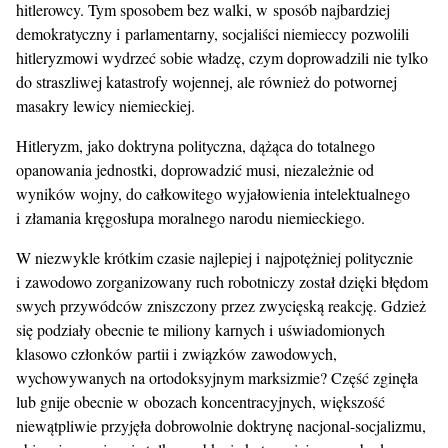
hitlerowcy. Tym sposobem bez walki, w sposób najbardziej
demokratyczny i parlamentarny, socjaliści niemieccy pozwolili
hitleryzmowi wydrzeć sobie władzę, czym doprowadzili nie tylko
do straszliwej katastrofy wojennej, ale również do potwornej
masakry lewicy niemieckiej.
Hitleryzm, jako doktryna polityczna, dążąca do totalnego
opanowania jednostki, doprowadzić musi, niezależnie od
wyników wojny, do całkowitego wyjałowienia intelektualnego
i złamania kręgosłupa moralnego narodu niemieckiego.
W niezwykle krótkim czasie najlepiej i najpotężniej politycznie
i zawodowo zorganizowany ruch robotniczy został dzięki błędom
swych przywódców zniszczony przez zwycięską reakcję. Gdzież
się podziały obecnie te miliony karnych i uświadomionych
klasowo członków partii i związków zawodowych,
wychowywanych na ortodoksyjnym marksizmie? Część zginęła
lub gnije obecnie w obozach koncentracyjnych, większość
niewątpliwie przyjęła dobrowolnie doktrynę nacjonal-socjalizmu,