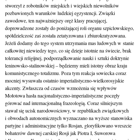
stworzył z robotników miejskich i wiejskich niewolników
pozbawionych warunków ludzkiej egzystencji. Związki
zawodowe, ten najważniejszy oręż klasy pracującej,
doprowadzone zostały do poniżającej roli organu szpiclowskiego,
spółdzielczość zaś została zetatyzowana i zbiurokratyzowana.
Jeżeli dodamy do tego system utrzymania mas ludowych w stanie
całkowitej niewiedzy tego, co się dzieje istotnie na świecie, brak
tolerancji religijnej, podporządkowanie nauki i sztuki doktrynie
leninowsko-stalinowskiej – będziemy mieli istotny obraz kraju
komunistycznego totalizmu. Poza tym reakcja sowiecka coraz
mocniej wysuwała ostatnio imperialistyczno-wielkorosyjskie
akcenty. Zwłaszcza od czasów wzmożenia się wpływów
Mołotowa hasła nacjonalistyczno-imperialistyczne poczęły
górować nad internacjonalną frazeologią. Coraz silniejszym
stawał się ucisk narodowościowy, w republikach związkowych
i obwodach autonomicznych wyznaczano na wyższe stanowiska
partyjne i administracyjne tylko Rosjan, gloryfikowano wreszcie
bohaterów dawnej carskiej Rosji jak Piotra I, Suworowa