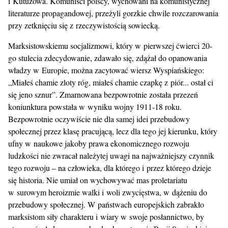
i Kutuzowa. Komuniści polscy, wychowani na komunistycznej
literaturze propagandowej, przeżyli gorzkie chwile rozczarowania
przy zetknięciu się z rzeczywistością sowiecką.
Marksistowskiemu socjalizmowi, który w pierwszej ćwierci 20-
go stulecia zdecydowanie, zdawało się, zdążał do opanowania
władzy w Europie, można zacytować wiersz Wyspiańskiego:
„Miałeś chamie zloty róg, miałeś chamie czapkę z piór... ostał ci
się jeno sznur”. Zmarnowana bezpowrotnie została przezeń
koniunktura powstała w wyniku wojny 1911-18 roku.
Bezpowrotnie oczywiście nie dla samej idei przebudowy
społecznej przez klasę pracującą, lecz dla tego jej kierunku, który
ufny w naukowe jakoby prawa ekonomicznego rozwoju
ludzkości nie zwracał należytej uwagi na najważniejszy czynnik
tego rozwoju – na człowieka, dla którego i przez którego dzieje
się historia. Nie umiał on wychowywać mas proletariatu
w surowym heroizmie walki i woli zwycięstwa, w dążeniu do
przebudowy społecznej. W państwach europejskich zabrakło
marksistom siły charakteru i wiary w swoje posłannictwo, by