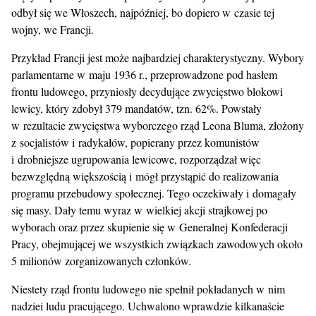
odbył się we Włoszech, najpóźniej, bo dopiero w czasie tej
wojny, we Francji.
Przykład Francji jest może najbardziej charakterystyczny. Wybory
parlamentarne w maju 1936 r., przeprowadzone pod hasłem
frontu ludowego, przyniosły decydujące zwycięstwo blokowi
lewicy, który zdobył 379 mandatów, tzn. 62%. Powstały
w rezultacie zwycięstwa wyborczego rząd Leona Bluma, złożony
z socjalistów i radykałów, popierany przez komunistów
i drobniejsze ugrupowania lewicowe, rozporządzał więc
bezwzględną większością i mógł przystąpić do realizowania
programu przebudowy społecznej. Tego oczekiwały i domagały
się masy. Dały temu wyraz w wielkiej akcji strajkowej po
wyborach oraz przez skupienie się w Generalnej Konfederacji
Pracy, obejmującej we wszystkich związkach zawodowych około
5 milionów zorganizowanych członków.
Niestety rząd frontu ludowego nie spełnił pokładanych w nim
nadziei ludu pracującego. Uchwalono wprawdzie kilkanaście