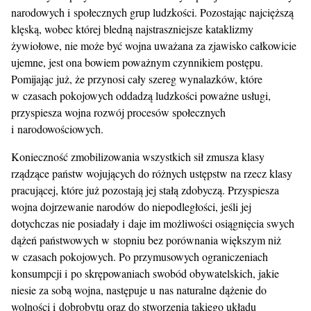
narodowych i społecznych grup ludzkości. Pozostając najcięższą
klęską, wobec której bledną najstraszniejsze kataklizmy
żywiołowe, nie może być wojna uważana za zjawisko całkowicie
ujemne, jest ona bowiem poważnym czynnikiem postępu.
Pomijając już, że przynosi cały szereg wynalazków, które
w czasach pokojowych oddadzą ludzkości poważne usługi,
przyspiesza wojna rozwój procesów społecznych
i narodowościowych.
Konieczność zmobilizowania wszystkich sił zmusza klasy
rządzące państw wojujących do różnych ustępstw na rzecz klasy
pracującej, które już pozostają jej stałą zdobyczą. Przyspiesza
wojna dojrzewanie narodów do niepodległości, jeśli jej
dotychczas nie posiadały i daje im możliwości osiągnięcia swych
dążeń państwowych w stopniu bez porównania większym niż
w czasach pokojowych. Po przymusowych ograniczeniach
konsumpcji i po skrępowaniach swobód obywatelskich, jakie
niesie za sobą wojna, następuje u nas naturalne dążenie do
wolności i dobrobytu oraz do stworzenia takiego układu