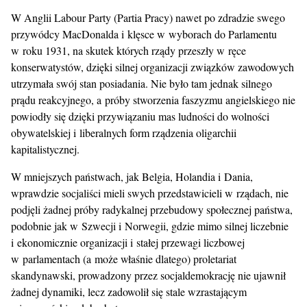
W Anglii Labour Party (Partia Pracy) nawet po zdradzie swego
przywódcy MacDonalda i klęsce w wyborach do Parlamentu
w roku 1931, na skutek których rządy przeszły w ręce
konserwatystów, dzięki silnej organizacji związków zawodowych
utrzymała swój stan posiadania. Nie było tam jednak silnego
prądu reakcyjnego, a próby stworzenia faszyzmu angielskiego nie
powiodły się dzięki przywiązaniu mas ludności do wolności
obywatelskiej i liberalnych form rządzenia oligarchii
kapitalistycznej.
W mniejszych państwach, jak Belgia, Holandia i Dania,
wprawdzie socjaliści mieli swych przedstawicieli w rządach, nie
podjęli żadnej próby radykalnej przebudowy społecznej państwa,
podobnie jak w Szwecji i Norwegii, gdzie mimo silnej liczebnie
i ekonomicznie organizacji i stałej przewagi liczbowej
w parlamentach (a może właśnie dlatego) proletariat
skandynawski, prowadzony przez socjaldemokrację nie ujawnił
żadnej dynamiki, lecz zadowolił się stale wzrastającym