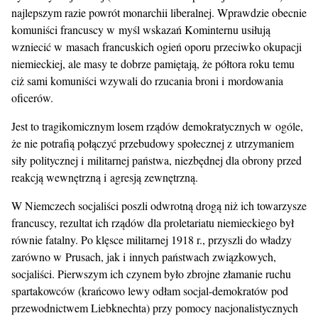
najlepszym razie powrót monarchii liberalnej. Wprawdzie obecnie
komuniści francuscy w myśl wskazań Kominternu usiłują
wzniecić w masach francuskich ogień oporu przeciwko okupacji
niemieckiej, ale masy te dobrze pamiętają, że półtora roku temu
ciż sami komuniści wzywali do rzucania broni i mordowania
oficerów.
Jest to tragikomicznym losem rządów demokratycznych w ogóle,
że nie potrafią połączyć przebudowy społecznej z utrzymaniem
siły politycznej i militarnej państwa, niezbędnej dla obrony przed
reakcją wewnętrzną i agresją zewnętrzną.
W Niemczech socjaliści poszli odwrotną drogą niż ich towarzysze
francuscy, rezultat ich rządów dla proletariatu niemieckiego był
równie fatalny. Po klęsce militarnej 1918 r., przyszli do władzy
zarówno w Prusach, jak i innych państwach związkowych,
socjaliści. Pierwszym ich czynem było zbrojne złamanie ruchu
spartakowców (krańcowo lewy odłam socjal-demokratów pod
przewodnictwem Liebknechta) przy pomocy nacjonalistycznych