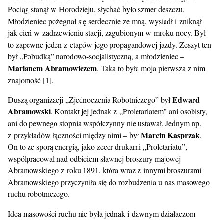
Pociąg stanął w Horodzieju, słychać było szmer deszczu.
Młodzieniec pożegnał się serdecznie ze mną, wysiadł i zniknął
jak cień w zadrzewieniu stacji, zagubionym w mroku nocy. Był
to zapewne jeden z etapów jego propagandowej jazdy. Zeszyt ten
był „Pobudką” narodowo-socjalistyczną, a młodzieniec –
Marianem Abramowiczem
. Taka to była moja pierwsza z nim
znajomość [1].
Edward
Duszą organizacji „Zjednoczenia Robotniczego” był
Abramowski
. Kontakt jej jednak z „Proletariatem” ani osobisty,
ani do pewnego stopnia współczynny nie ustawał. Jednym np.
Marcin Kasprzak
z przykładów łączności między nimi – był
.
On to ze sporą energią, jako zecer drukarni „Proletariatu”,
współpracował nad odbiciem sławnej broszury majowej
Abramowskiego z roku 1891, która wraz z innymi broszurami
Abramowskiego przyczyniła się do rozbudzenia u nas masowego
ruchu robotniczego.
Idea masowości ruchu nie była jednak i dawnym działaczom