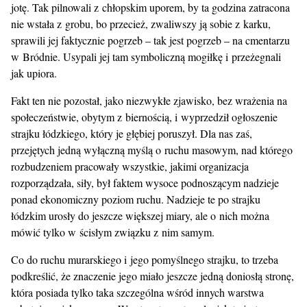
jotę. Tak pilnowali z chłopskim uporem, by ta godzina zatracona
nie wstała z grobu, bo przecież, zwaliwszy ją sobie z karku,
sprawili jej faktycznie pogrzeb – tak jest pogrzeb – na cmentarzu
w Bródnie. Usypali jej tam symboliczną mogiłkę i przeżegnali
jak upiora.
Fakt ten nie pozostał, jako niezwykłe zjawisko, bez wrażenia na
społeczeństwie, obytym z biernością, i wyprzedził ogłoszenie
strajku łódzkiego, który je głębiej poruszył. Dla nas zaś,
przejętych jedną wyłączną myślą o ruchu masowym, nad którego
rozbudzeniem pracowały wszystkie, jakimi organizacja
rozporządzała, siły, był faktem wysoce podnoszącym nadzieje
ponad ekonomiczny poziom ruchu. Nadzieje te po strajku
łódzkim urosły do jeszcze większej miary, ale o nich można
mówić tylko w ścisłym związku z nim samym.
Co do ruchu murarskiego i jego pomyślnego strajku, to trzeba
podkreślić, że znaczenie jego miało jeszcze jedną doniosłą stronę,
która posiada tylko taka szczególna wśród innych warstwa