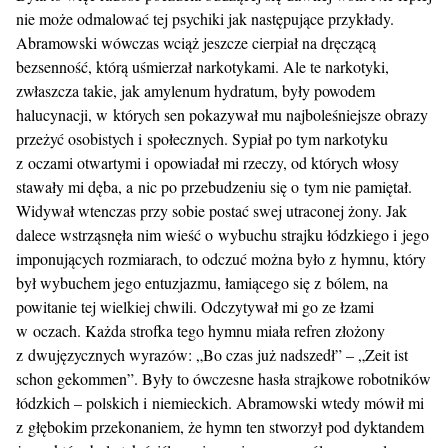
nie może odmalować tej psychiki jak następujące przykłady.
Abramowski wówczas wciąż jeszcze cierpiał na dręczącą
bezsenność, którą uśmierzał narkotykami. Ale te narkotyki,
zwłaszcza takie, jak amylenum hydratum, były powodem
halucynacji, w których sen pokazywał mu najboleśniejsze obrazy
przeżyć osobistych i społecznych. Sypiał po tym narkotyku
z oczami otwartymi i opowiadał mi rzeczy, od których włosy
stawały mi dęba, a nic po przebudzeniu się o tym nie pamiętał.
Widywał wtenczas przy sobie postać swej utraconej żony. Jak
dalece wstrząsnęła nim wieść o wybuchu strajku łódzkiego i jego
imponujących rozmiarach, to odczuć można było z hymnu, który
był wybuchem jego entuzjazmu, łamiącego się z bólem, na
powitanie tej wielkiej chwili. Odczytywał mi go ze łzami
w oczach. Każda strofka tego hymnu miała refren złożony
z dwujęzycznych wyrazów: „Bo czas już nadszedł” – „Zeit ist
schon gekommen”. Były to ówczesne hasła strajkowe robotników
łódzkich – polskich i niemieckich. Abramowski wtedy mówił mi
z głębokim przekonaniem, że hymn ten stworzył pod dyktandem