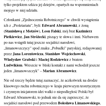
tylko projektem szkicu jej dziejów, opartych na wspomnieniach
mojego w niej udziału.
Członkami „Zjednoczenia Robotniczego” w chwili wystąpienia
Edward Abramowski
ich z „Proletariatu”, byli:
, z żoną
Stanisławą z Motzów
Leon Falski
Kazimierz
(
),
, mój brat
Pietkiewicz
Jan Stróżecki
,
, piszący te słowa i inni. Niebawem
po nas wstąpili tutaj jeszcze socjaliści narodowi,
„limanowszczycy” spod znaku „Pobudki” paryskiej, redagowanej
Jana Lorentowicza
Stanisław Wojciechowski
przez
,
,
Władysław Grabski
Maciej Rodziewicz
i
z bratem
Ludwikiem
. Wreszcie w bliski kontakt z nami wchodził jeszcze
Marian Abramowicz
jeden „limanowszczyk” –
.
Nie od rzeczy będzie tutaj zaznaczyć, że aczkolwiek na drodze
klasowego ruchu robotniczego w kraju pierwszym teoretycznym
i czynnym inicjatorem idei walki o niepodległość Polski był
Edward Abramowski, to jednak nie da się zaprzeczyć, że
Bolesława Limanowskiego
socjaliści narodowi pod przewodem
,