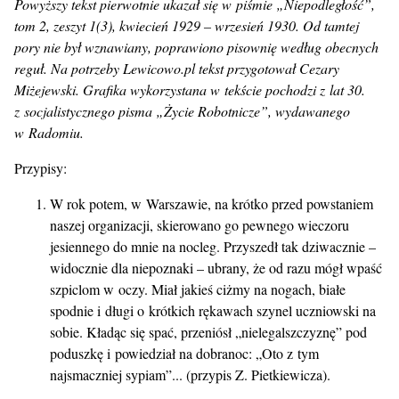
Powyższy tekst pierwotnie ukazał się w piśmie „Niepodległość”,
tom 2, zeszyt 1(3), kwiecień 1929 – wrzesień 1930. Od tamtej
pory nie był wznawiany, poprawiono pisownię według obecnych
reguł. Na potrzeby Lewicowo.pl tekst przygotował Cezary
Miżejewski. Grafika wykorzystana w tekście pochodzi z lat 30.
z socjalistycznego pisma „Życie Robotnicze”, wydawanego
w Radomiu.
Przypisy:
W rok potem, w Warszawie, na krótko przed powstaniem
naszej organizacji, skierowano go pewnego wieczoru
jesiennego do mnie na nocleg. Przyszedł tak dziwacznie –
widocznie dla niepoznaki – ubrany, że od razu mógł wpaść
szpiclom w oczy. Miał jakieś ciżmy na nogach, białe
spodnie i długi o krótkich rękawach szynel uczniowski na
sobie. Kładąc się spać, przeniósł „nielegalszczyznę” pod
poduszkę i powiedział na dobranoc: „Oto z tym
najsmaczniej sypiam”... (przypis Z. Pietkiewicza).