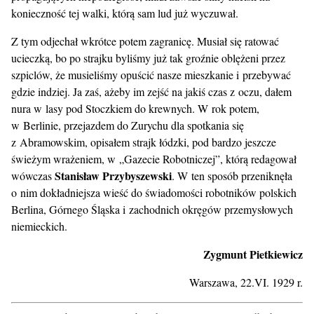
konieczność tej walki, którą sam lud już wyczuwał.
Z tym odjechał wkrótce potem zagranicę. Musiał się ratować
ucieczką, bo po strajku byliśmy już tak groźnie oblężeni przez
szpiclów, że musieliśmy opuścić nasze mieszkanie i przebywać
gdzie indziej. Ja zaś, ażeby im zejść na jakiś czas z oczu, dałem
nura w lasy pod Stoczkiem do krewnych. W rok potem,
w Berlinie, przejazdem do Zurychu dla spotkania się
z Abramowskim, opisałem strajk łódzki, pod bardzo jeszcze
świeżym wrażeniem, w „Gazecie Robotniczej”, którą redagował
Stanisław Przybyszewski
wówczas
. W ten sposób przeniknęła
o nim dokładniejsza wieść do świadomości robotników polskich
Berlina, Górnego Śląska i zachodnich okręgów przemysłowych
niemieckich.
Zygmunt Pietkiewicz
Warszawa, 22.VI. 1929 r.