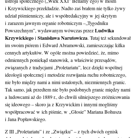
ustroju społecznego („Wiek XXI” Bellamy’ego) w moim
i Krzywickiego przekładzie. Nadto zaś brałem nie tylko żywy
udział piśmienniczy, ale i współredakcyjny w jej skrytym
i zarazem jawnym organie robotniczym –„Tygodniku
Ludwika
Powszechnym”, wydawanym wówczas przez
Krzywickiego
Stanisława Narutowicza
i
. Tutaj też sekundował
im swoim piórem i Edward Abramowski, zamieszczając kilka
cennych artykułów. W ogóle można powiedzieć, że, mimo
odmiennych poniekąd stanowisk, a właściwie przesądów,
związanych z tradycjami „Proletariatu”, lecz dzięki wspólnej
ideologii społecznej i metodzie rozwijania ruchu robotniczego,
nie było między nami a nimi ustalonych, niezmiennych granic.
Tak samo, jak przedtem nie było podobnych granic między nami
a ludowcami aż do 1889 r., do chwili silniejszego zróżnicowania
się ideowego – skoro ja z Krzywickim i innymi mogliśmy
współpracować w ich piśmie, w „Głosie” Mariana Bohusza
i Jana Popławskiego.
Z III „Proletariatu” i ze „Związku” – z tych dwóch ognisk