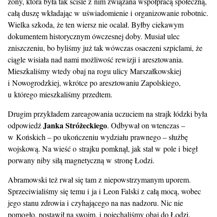
żony, która była tak ściśle z nim związana współpracą społeczną,
całą duszę wkładając w uświadomienie i organizowanie robotnic.
Wielka szkoda, że ten wiersz nie ocalał. Byłby ciekawym
dokumentem historycznym ówczesnej doby. Musiał ulec
zniszczeniu, bo byliśmy już tak wówczas osaczeni szpiclami, że
ciągle wisiała nad nami możliwość rewizji i aresztowania.
Mieszkaliśmy wtedy obaj na rogu ulicy Marszałkowskiej
i Nowogrodzkiej, wkrótce po aresztowaniu Zapolskiego,
u którego mieszkaliśmy przedtem.
Drugim przykładem zareagowania uczuciem na strajk łódzki była
Janka Stróżeckiego
odpowiedź
. Odbywał on wtenczas –
w Końskich – po ukończeniu wydziału prawnego – służbę
wojskową. Na wieść o strajku pomknął, jak stał w pole i biegł
porwany niby siłą magnetyczną w stronę Łodzi.
Abramowski też rwał się tam z niepowstrzymanym uporem.
Sprzeciwialiśmy się temu i ja i Leon Falski z całą mocą, wobec
jego stanu zdrowia i czyhającego na nas nadzoru. Nic nie
pomogło, postawił na swoim, i pojechaliśmy obaj do Łodzi.