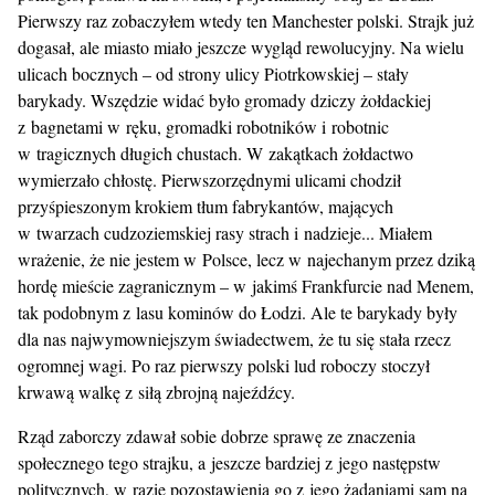
Pierwszy raz zobaczyłem wtedy ten Manchester polski. Strajk już
dogasał, ale miasto miało jeszcze wygląd rewolucyjny. Na wielu
ulicach bocznych – od strony ulicy Piotrkowskiej – stały
barykady. Wszędzie widać było gromady dziczy żołdackiej
z bagnetami w ręku, gromadki robotników i robotnic
w tragicznych długich chustach. W zakątkach żołdactwo
wymierzało chłostę. Pierwszorzędnymi ulicami chodził
przyśpieszonym krokiem tłum fabrykantów, mających
w twarzach cudzoziemskiej rasy strach i nadzieje... Miałem
wrażenie, że nie jestem w Polsce, lecz w najechanym przez dziką
hordę mieście zagranicznym – w jakimś Frankfurcie nad Menem,
tak podobnym z lasu kominów do Łodzi. Ale te barykady były
dla nas najwymowniejszym świadectwem, że tu się stała rzecz
ogromnej wagi. Po raz pierwszy polski lud roboczy stoczył
krwawą walkę z siłą zbrojną najeźdźcy.
Rząd zaborczy zdawał sobie dobrze sprawę ze znaczenia
społecznego tego strajku, a jeszcze bardziej z jego następstw
politycznych, w razie pozostawienia go z jego żądaniami sam na