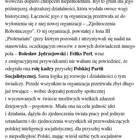
wówczas dopiero chłopcem niepełnoletnim. Był to grunt dla jego
późniejszej, dojrzalszej działalności, która wydała owoce wagi
historycznej. Łączność jego z tą organizacją przetrwała aż do
wyłonienia się z niej nowej organizacji – „Zjednoczenia
Robotniczego”. O tej organizacji, powstałej z łona III
„Proletariatu” (przy którym pozostali i utrzymywali się nadal na
stanowisku, oczekującym owoców z nowych doświadczeń innego
Bolesław Jędrzejowski
Feliks Perl
pola –
i
, wraz
z emigracyjnymi przywódcami) nie waham się powiedzieć, że
rolę kadry
Polskiej Partii
odegrała ona
przyszłej
Socjalistycznej.
Sama logika jej rozwoju i działalności o tym
świadczy. Przede wszystkim ta organizacja przetrwała zbyt długo
już trwające – wobec dojrzałej potrzeby społecznej
i wyczuwanych w świecie możliwych wielkich zdarzeń
dziejowych – pogotowie. Miała ona na celu jedność idei
i działania, dążyła do zjednoczenia świata pracy pod jednym
sztandarem i do zjednoczenia wszystkich sił przewodniczących
polskiej inteligencji socjalistycznej, dla przyszłej walki
o niepodległość Polski, mając wśród siebie tych socjalistów