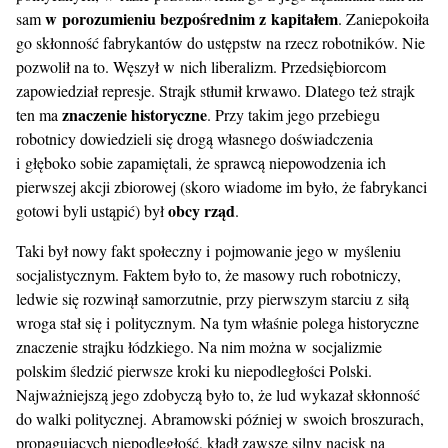
w porozumieniu bezpośrednim z kapitałem
sam
. Zaniepokoiła
go skłonność fabrykantów do ustępstw na rzecz robotników. Nie
pozwolił na to. Węszył w nich liberalizm. Przedsiębiorcom
zapowiedział represje. Strajk stłumił krwawo. Dlatego też strajk
znaczenie historyczne
ten ma
. Przy takim jego przebiegu
robotnicy dowiedzieli się drogą własnego doświadczenia
i głęboko sobie zapamiętali, że sprawcą niepowodzenia ich
pierwszej akcji zbiorowej (skoro wiadome im było, że fabrykanci
obcy rząd
gotowi byli ustąpić) był
.
Taki był nowy fakt społeczny i pojmowanie jego w myśleniu
socjalistycznym. Faktem było to, że masowy ruch robotniczy,
ledwie się rozwinął samorzutnie, przy pierwszym starciu z siłą
wroga stał się i politycznym. Na tym właśnie polega historyczne
znaczenie strajku łódzkiego. Na nim można w socjalizmie
polskim śledzić pierwsze kroki ku niepodległości Polski.
Najważniejszą jego zdobyczą było to, że lud wykazał skłonność
do walki politycznej. Abramowski później w swoich broszurach,
propagujących niepodległość, kładł zawsze silny nacisk na