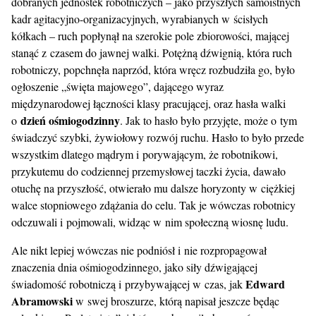
dobranych jednostek robotniczych – jako przyszłych samoistnych
kadr agitacyjno-organizacyjnych, wyrabianych w ścisłych
kółkach – ruch popłynął na szerokie pole zbiorowości, mającej
stanąć z czasem do jawnej walki. Potężną dźwignią, która ruch
robotniczy, popchnęła naprzód, która wręcz rozbudziła go, było
ogłoszenie „święta majowego”, dającego wyraz
międzynarodowej łączności klasy pracującej, oraz hasła walki
dzień ośmiogodzinny
o
. Jak to hasło było przyjęte, może o tym
świadczyć szybki, żywiołowy rozwój ruchu. Hasło to było przede
wszystkim dlatego mądrym i porywającym, że robotnikowi,
przykutemu do codziennej przemysłowej taczki życia, dawało
otuchę na przyszłość, otwierało mu dalsze horyzonty w ciężkiej
walce stopniowego zdążania do celu. Tak je wówczas robotnicy
odczuwali i pojmowali, widząc w nim społeczną wiosnę ludu.
Ale nikt lepiej wówczas nie podniósł i nie rozpropagował
znaczenia dnia ośmiogodzinnego, jako siły dźwigającej
Edward
świadomość robotniczą i przybywającej w czas, jak
Abramowski
w swej broszurze, którą napisał jeszcze będąc