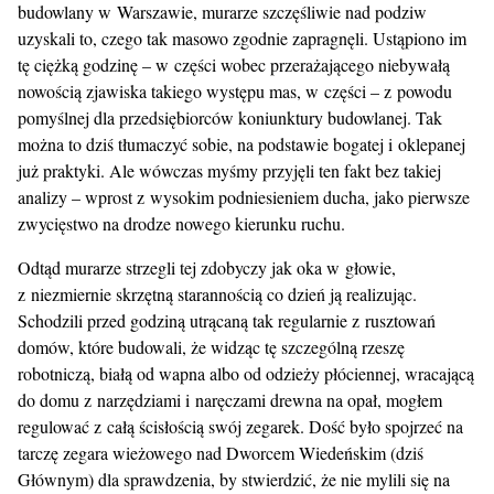
budowlany w Warszawie, murarze szczęśliwie nad podziw
uzyskali to, czego tak masowo zgodnie zapragnęli. Ustąpiono im
tę ciężką godzinę – w części wobec przerażającego niebywałą
nowością zjawiska takiego występu mas, w części – z powodu
pomyślnej dla przedsiębiorców koniunktury budowlanej. Tak
można to dziś tłumaczyć sobie, na podstawie bogatej i oklepanej
już praktyki. Ale wówczas myśmy przyjęli ten fakt bez takiej
analizy – wprost z wysokim podniesieniem ducha, jako pierwsze
zwycięstwo na drodze nowego kierunku ruchu.
Odtąd murarze strzegli tej zdobyczy jak oka w głowie,
z niezmiernie skrzętną starannością co dzień ją realizując.
Schodzili przed godziną utrącaną tak regularnie z rusztowań
domów, które budowali, że widząc tę szczególną rzeszę
robotniczą, białą od wapna albo od odzieży płóciennej, wracającą
do domu z narzędziami i naręczami drewna na opał, mogłem
regulować z całą ścisłością swój zegarek. Dość było spojrzeć na
tarczę zegara wieżowego nad Dworcem Wiedeńskim (dziś
Głównym) dla sprawdzenia, by stwierdzić, że nie mylili się na