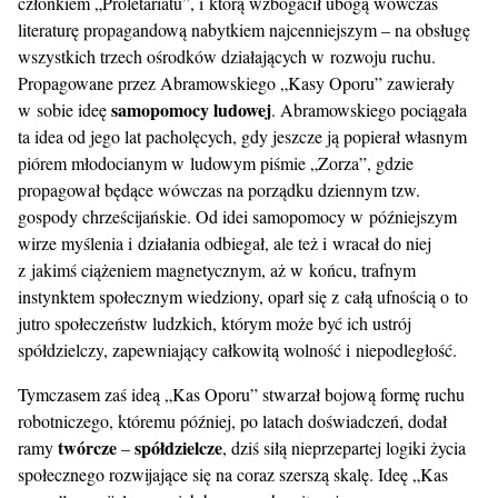
członkiem „Proletariatu”, i którą wzbogacił ubogą wówczas
literaturę propagandową nabytkiem najcenniejszym – na obsługę
wszystkich trzech ośrodków działających w rozwoju ruchu.
Propagowane przez Abramowskiego „Kasy Oporu” zawierały
samopomocy ludowej
w sobie ideę
. Abramowskiego pociągała
ta idea od jego lat pacholęcych, gdy jeszcze ją popierał własnym
piórem młodocianym w ludowym piśmie „Zorza”, gdzie
propagował będące wówczas na porządku dziennym tzw.
gospody chrześcijańskie. Od idei samopomocy w późniejszym
wirze myślenia i działania odbiegał, ale też i wracał do niej
z jakimś ciążeniem magnetycznym, aż w końcu, trafnym
instynktem społecznym wiedziony, oparł się z całą ufnością o to
jutro społeczeństw ludzkich, którym może być ich ustrój
spółdzielczy, zapewniający całkowitą wolność i niepodległość.
Tymczasem zaś ideą „Kas Oporu” stwarzał bojową formę ruchu
robotniczego, któremu później, po latach doświadczeń, dodał
twórcze
spółdzielcze
ramy
–
, dziś siłą nieprzepartej logiki życia
społecznego rozwijające się na coraz szerszą skalę. Ideę „Kas