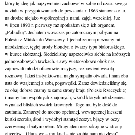
który tę ideę jak najżywotniej zachował w sobie od czasu swego
udziału w przygotowaniach do powstania r. 1863 stanowisko to,
na drodze niejako współrzędnej z nami, zajęli wcześniej. Już
w lipcu 1890 r. pierwszy raz spotkałem się z ich organem,
„Pobudką”. Jechałem wówczas po całorocznym pobyciu na
Polesiu z Mińska do Warszawy. I jechał ze mną nieznany mi
młodzieniec, tęgiej urody blondyn o twarzy typu białoruskiego,
w kurtce skórzanej. Siedzieliśmy naprzeciwko siebie na krótszych
jednoosobowych ławkach. Ławy wieloosobowe obok nas
zajmowali młodzi oficerowie rosyjscy, rozbawieni wesołą
rozmową. Jakaś instynktowna, nagła sympatia otwarła i nam obu
usta do wzajemnej z sobą pogawędki. Zaraz dowiedzieliśmy się,
że obaj dobrze znamy te same strony kraju (Polesie Rzeczyckie)
i mamy tam wspólnych znajomych, wśród których młodzieniec
wynalazł bliskich swoich krewnych. Tego mu było dość do
zaufania. Zanurzył do mocno opchanej, wewnętrznej kieszeni
kurtki szeroką dłoń i wydobył stamtąd zeszyt, bijący w oczy
czerwienią i białym orłem. Mrugnąłem niespokojnie w stronę
oficerów. „Głupstwo – mruknął – nie zrobią nam nic złego”.