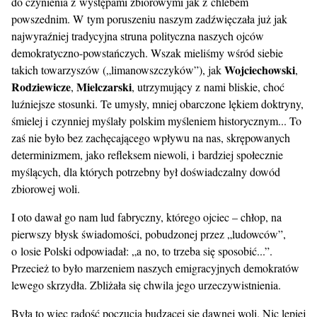
do czynienia z występami zbiorowymi jak z chlebem
powszednim. W tym poruszeniu naszym zadźwięczała już jak
najwyraźniej tradycyjna struna polityczna naszych ojców
demokratyczno-powstańczych. Wszak mieliśmy wśród siebie
Wojciechowski
takich towarzyszów („limanowszczyków”), jak
,
Rodziewicze
Mielczarski
,
, utrzymujący z nami bliskie, choć
luźniejsze stosunki. Te umysły, mniej obarczone lękiem doktryny,
śmielej i czynniej myślały polskim myśleniem historycznym... To
zaś nie było bez zachęcającego wpływu na nas, skrępowanych
determinizmem, jako refleksem niewoli, i bardziej społecznie
myślących, dla których potrzebny był doświadczalny dowód
zbiorowej woli.
I oto dawał go nam lud fabryczny, którego ojciec – chłop, na
pierwszy błysk świadomości, pobudzonej przez „ludowców”,
o losie Polski odpowiadał: „a no, to trzeba się sposobić...”.
Przecież to było marzeniem naszych emigracyjnych demokratów
lewego skrzydła. Zbliżała się chwila jego urzeczywistnienia.
Była to więc radość poczucia budzącej się dawnej woli. Nic lepiej