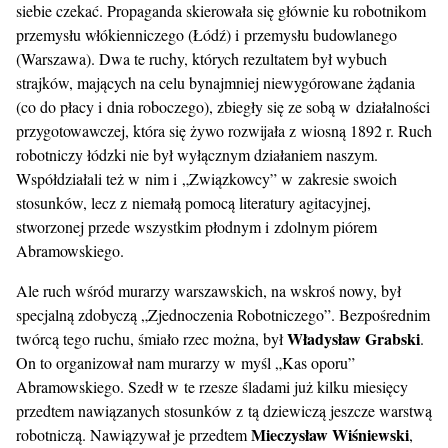
siebie czekać. Propaganda skierowała się głównie ku robotnikom
przemysłu włókienniczego (Łódź) i przemysłu budowlanego
(Warszawa). Dwa te ruchy, których rezultatem był wybuch
strajków, mających na celu bynajmniej niewygórowane żądania
(co do płacy i dnia roboczego), zbiegły się ze sobą w działalności
przygotowawczej, która się żywo rozwijała z wiosną 1892 r. Ruch
robotniczy łódzki nie był wyłącznym działaniem naszym.
Współdziałali też w nim i „Związkowcy” w zakresie swoich
stosunków, lecz z niemałą pomocą literatury agitacyjnej,
stworzonej przede wszystkim płodnym i zdolnym piórem
Abramowskiego.
Ale ruch wśród murarzy warszawskich, na wskroś nowy, był
specjalną zdobyczą „Zjednoczenia Robotniczego”. Bezpośrednim
Władysław Grabski
twórcą tego ruchu, śmiało rzec można, był
.
On to organizował nam murarzy w myśl „Kas oporu”
Abramowskiego. Szedł w te rzesze śladami już kilku miesięcy
przedtem nawiązanych stosunków z tą dziewiczą jeszcze warstwą
Mieczysław Wiśniewski
robotniczą. Nawiązywał je przedtem
,