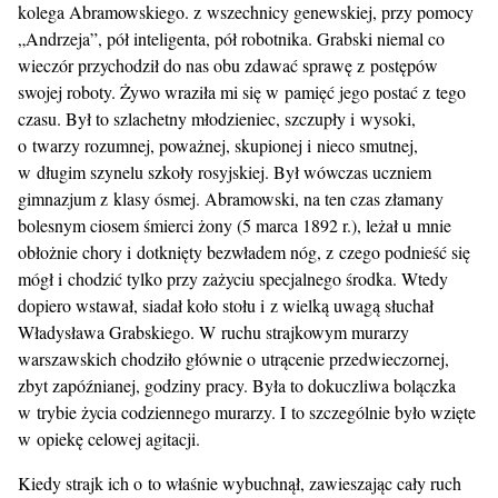
kolega Abramowskiego. z wszechnicy genewskiej, przy pomocy
„Andrzeja”, pół inteligenta, pół robotnika. Grabski niemal co
wieczór przychodził do nas obu zdawać sprawę z postępów
swojej roboty. Żywo wraziła mi się w pamięć jego postać z tego
czasu. Był to szlachetny młodzieniec, szczupły i wysoki,
o twarzy rozumnej, poważnej, skupionej i nieco smutnej,
w długim szynelu szkoły rosyjskiej. Był wówczas uczniem
gimnazjum z klasy ósmej. Abramowski, na ten czas złamany
bolesnym ciosem śmierci żony (5 marca 1892 r.), leżał u mnie
obłożnie chory i dotknięty bezwładem nóg, z czego podnieść się
mógł i chodzić tylko przy zażyciu specjalnego środka. Wtedy
dopiero wstawał, siadał koło stołu i z wielką uwagą słuchał
Władysława Grabskiego. W ruchu strajkowym murarzy
warszawskich chodziło głównie o utrącenie przedwieczornej,
zbyt zapóźnianej, godziny pracy. Była to dokuczliwa bolączka
w trybie życia codziennego murarzy. I to szczególnie było wzięte
w opiekę celowej agitacji.
Kiedy strajk ich o to właśnie wybuchnął, zawieszając cały ruch