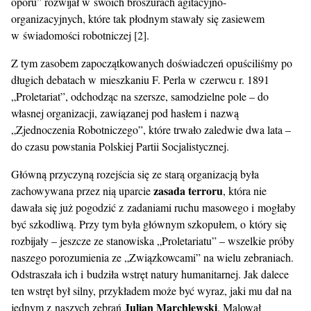
oporu” rozwijał w swoich broszurach agitacyjno-
organizacyjnych, które tak płodnym stawały się zasiewem
w świadomości robotniczej [2].
Z tym zasobem zapoczątkowanych doświadczeń opuściliśmy po
długich debatach w mieszkaniu F. Perla w czerwcu r. 1891
„Proletariat”, odchodząc na szersze, samodzielne pole – do
własnej organizacji, zawiązanej pod hasłem i nazwą
„Zjednoczenia Robotniczego”, które trwało zaledwie dwa lata –
do czasu powstania Polskiej Partii Socjalistycznej.
Główną przyczyną rozejścia się ze starą organizacją była
zasada terroru
zachowywana przez nią uparcie
, która nie
dawała się już pogodzić z zadaniami ruchu masowego i mogłaby
być szkodliwą. Przy tym była głównym szkopułem, o który się
rozbijały – jeszcze ze stanowiska „Proletariatu” – wszelkie próby
naszego porozumienia ze „Związkowcami” na wielu zebraniach.
Odstraszała ich i budziła wstręt natury humanitarnej. Jak dalece
ten wstręt był silny, przykładem może być wyraz, jaki mu dał na
Julian Marchlewski
jednym z naszych zebrań
. Malował