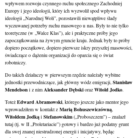
wpływem rozwoju czynnego ruchu społecznego Zachodniej
Europy i jego ideologii, który ich wyzwolił spod wpływu
ideologii „Narodnej Woli”, pozostawili niewątpliwe ślady
wyczuwanej potrzeby ruchu masowego u nas. Były to nie tylko
teoretyczne (w „Walce Klas”), ale i praktyczne próby jego
zapoczątkowania na żywym gruncie kraju. Jednak były to próby
dopiero początkowe, dopiero pierwsze iskry przyszłej masowości,
świadczące o dążeniu organizacji do oparcia się o świat
robotniczy.
Do takich działaczy w pierwszym rzędzie należały wybitne
Stanisław
jednostki przewodniczące, jak główny wódz emigracji,
Mendelson
Aleksander Dębski
Witold Jodko
i z nim
oraz
.
Edward Abramowski
Toteż
, którego jeszcze jako mentor jego
Marią Bohuszewiczówną
wprowadziłem w kontakt z
,
Witoldem Jodką
Stefanowskim
i
(„Proboszczem”) – znalazł
tutaj (tj. w II „Proletariacie”) gotowy i bardzo już podatny grunt
dla swej znanej niestrudzonej energii i inicjatywy, będąc