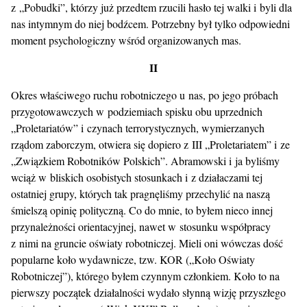
z „Pobudki”, którzy już przedtem rzucili hasło tej walki i byli dla
nas intymnym do niej bodźcem. Potrzebny był tylko odpowiedni
moment psychologiczny wśród organizowanych mas.
II
Okres właściwego ruchu robotniczego u nas, po jego próbach
przygotowawczych w podziemiach spisku obu uprzednich
„Proletariatów” i czynach terrorystycznych, wymierzanych
rządom zaborczym, otwiera się dopiero z III „Proletariatem” i ze
„Związkiem Robotników Polskich”. Abramowski i ja byliśmy
wciąż w bliskich osobistych stosunkach i z działaczami tej
ostatniej grupy, których tak pragnęliśmy przechylić na naszą
śmielszą opinię polityczną. Co do mnie, to byłem nieco innej
przynależności orientacyjnej, nawet w stosunku współpracy
z nimi na gruncie oświaty robotniczej. Mieli oni wówczas dość
popularne koło wydawnicze, tzw. KOR („Koło Oświaty
Robotniczej”), którego byłem czynnym członkiem. Koło to na
pierwszy początek działalności wydało słynną wizję przyszłego