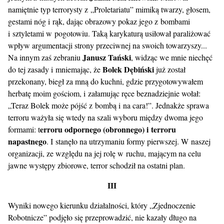
namiętnie typ terrorysty z „Proletariatu” mimiką twarzy, głosem,
gestami nóg i rąk, dając obrazowy pokaz jego z bombami
i sztyletami w pogotowiu. Taką karykaturą usiłował paraliżować
wpływ argumentacji strony przeciwnej na swoich towarzyszy...
Janusz Tański
Na innym zaś zebraniu
, widząc we mnie niechęć
Bolek Dębiński
do tej zasady i mniemając, że
już został
przekonany, biegł za mną do kuchni, gdzie przygotowywałem
herbatę moim gościom, i załamując ręce beznadziejnie wołał:
„Teraz Bolek może pójść z bombą i na cara!”. Jednakże sprawa
terroru ważyła się wtedy na szali wyboru między dwoma jego
erroru odpornego (obronnego) i terroru
formami: t
napastnego
. I stanęło na utrzymaniu formy pierwszej. W naszej
organizacji, ze względu na jej rolę w ruchu, mającym na celu
jawne występy zbiorowe, terror schodził na ostatni plan.
III
Wyniki nowego kierunku działalności, który „Zjednoczenie
Robotnicze” podjęło się przeprowadzić, nie kazały długo na