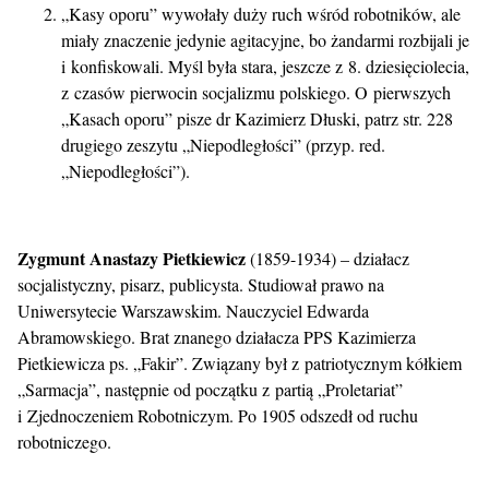
„Kasy oporu” wywołały duży ruch wśród robotników, ale
miały znaczenie jedynie agitacyjne, bo żandarmi rozbijali je
i konfiskowali. Myśl była stara, jeszcze z 8. dziesięciolecia,
z czasów pierwocin socjalizmu polskiego. O pierwszych
„Kasach oporu” pisze dr Kazimierz Dłuski, patrz str. 228
drugiego zeszytu „Niepodległości” (przyp. red.
„Niepodległości”).
Zygmunt Anastazy Pietkiewicz
(1859-1934) – działacz
socjalistyczny, pisarz, publicysta. Studiował prawo na
Uniwersytecie Warszawskim. Nauczyciel Edwarda
Abramowskiego. Brat znanego działacza PPS Kazimierza
Pietkiewicza ps. „Fakir”. Związany był z patriotycznym kółkiem
„Sarmacja”, następnie od początku z partią „Proletariat”
i Zjednoczeniem Robotniczym. Po 1905 odszedł od ruchu
robotniczego.