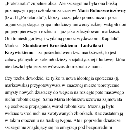
„Proletariatu” zupełnie obca. Ale szczególnie była ona bliską
Marii Bohuszewiczówny
późniejszym jego członkom za czasów
(tzw. II „Proletariatu”), którzy, zrazu jako pomocnicza i poza
organizacją stojąca grupa młodzieży uniwersyteckiej, wstąpili doń
po jego pierwszym rozbiciu – już jako zdecydowani marksiści.
Oni to nieśli gorliwą i wydatną pomoc wydawcom „Kapitału”
Stanisławowi Krusińskiemu
Ludwikowi
Marksa –
i
Krzywickiemu
– za pośrednictwem tzw. marksówek, to jest
zabaw płatnych w kole młodzieży socjalistycznej i ludowej, która
nie doszła była jeszcze wówczas do rozbratu z nami.
Czy trzeba dowodzić, że tylko ta nowa ideologia społeczna (tj.
marksowska) przygotowywała w znacznej mierze teoretycznie
umysły nowych działaczy do wejścia na rozległe pole masowego
ruchu robotniczego. Sama Maria Bohuszewiczówna zajmowała
się osobiście propagandą wśród robotników. Można ją było
widzieć wśród nich na zwoływanych zbiórkach. Raz zastałem ją
w takim otoczeniu na Saskiej Kępie. Ale i poprzedni działacze,
szczególnie znajdujący się na emigracji pod bezpośrednim