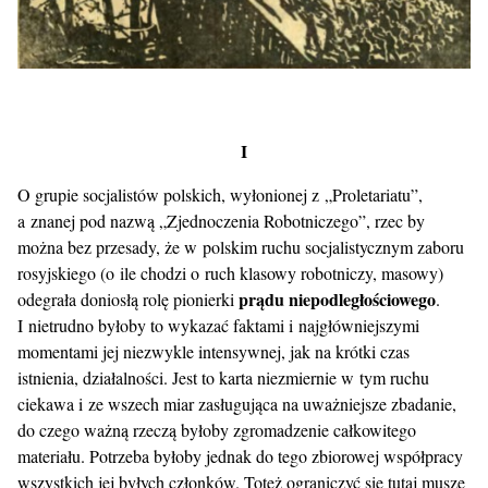
I
O grupie socjalistów polskich, wyłonionej z „Proletariatu”,
a znanej pod nazwą „Zjednoczenia Robotniczego”, rzec by
można bez przesady, że w polskim ruchu socjalistycznym zaboru
rosyjskiego (o ile chodzi o ruch klasowy robotniczy, masowy)
prądu niepodległościowego
odegrała doniosłą rolę pionierki
.
I nietrudno byłoby to wykazać faktami i najgłówniejszymi
momentami jej niezwykle intensywnej, jak na krótki czas
istnienia, działalności. Jest to karta niezmiernie w tym ruchu
ciekawa i ze wszech miar zasługująca na uważniejsze zbadanie,
do czego ważną rzeczą byłoby zgromadzenie całkowitego
materiału. Potrzeba byłoby jednak do tego zbiorowej współpracy
wszystkich jej byłych członków. Toteż ograniczyć się tutaj muszę