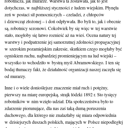
robotnicza, jak murarze. Warstwa ta zostawała, jak to jest
dotychczas, w najbliższej styczności z ludem wiejskim. Płynęła
zeń w postaci sił pomocniczych – czeladzi, z chłopców
i dziewcząt złożonej – i doń odpływała. Bo byli to, jak i obecnie
są, robotnicy sezonowi. Cokolwiek by się więc w tej warstwie
stało, mogłoby się łatwo roznieść aż na wieś. Ocena natury tej
warstwy i podpatrzenie jej samorzutnej zdolności propagacyjnej
w szerokim pozamiejskim zakresie, skutkiem czego mogłaby być
ogniskiem ruchu, najbardziej promieniejącym na lud wiejski –
wszystko to wchodziło w bystrą myśl Abramowskiego. I ten się
bodaj tłumaczy fakt, że działalność organizacji naszej zaczęła się
od murarzy.
Inne i o wiele donioślejsze znaczenie miał ruch i potężny,
pierwszy na miarę europejską, strajk łódzki 1892 r. Sto tysięcy
robotników w nim wzięło udział. Dla społeczeństwa było to
zdarzenie piorunujące, dla nas zaś taką dumą poruszenia
duchowego, dla którego nie znalazłaby się miara odpowiednia
w dzisiejszych duszach polskich, mających w Polsce niepodległej