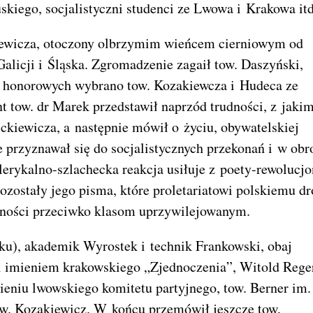
uskiego, socjalistyczni studenci ze Lwowa i Krakowa itd
ckiewicza, otoczony olbrzymim wieńcem cierniowym od
licji i Śląska. Zgromadzenie zagaił tow. Daszyński,
 honorowych wybrano tow. Kozakiewcza i Hudeca ze
t tow. dr Marek przedstawił naprzód trudności, z jakim
ckiewicza, a następnie mówił o życiu, obywatelskiej
ie przyznawał się do socjalistycznych przekonań i w obr
klerykalno-szlachecka reakcja usiłuje z poety-rewolucjo
pozostały jego pisma, które proletariatowi polskiemu d
ności przeciwko klasom uprzywilejowanym.
sku), akademik Wyrostek i technik Frankowski, obaj
 imieniem krakowskiego „Zjednoczenia”, Witold Rege
eniu lwowskiego komitetu partyjnego, tow. Berner im.
tow. Kozakiewicz. W końcu przemówił jeszcze tow.