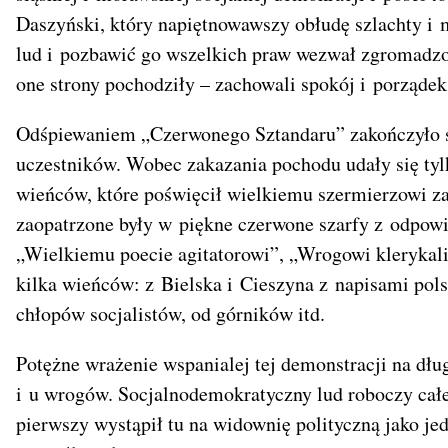
Daszyński, który napiętnowawszy obłudę szlachty i 
lud i pozbawić go wszelkich praw wezwał zgromadzon
one strony pochodziły – zachowali spokój i porządek
Odśpiewaniem „Czerwonego Sztandaru” zakończyło si
uczestników. Wobec zakazania pochodu udały się tyl
wieńców, które poświęcił wielkiemu szermierzowi za
zaopatrzone były w piękne czerwone szarfy z odpowi
„Wielkiemu poecie agitatorowi”, „Wrogowi klerykali
kilka wieńców: z Bielska i Cieszyna z napisami pols
chłopów socjalistów, od górników itd.
Potężne wrażenie wspanialej tej demonstracji na dłu
i u wrogów. Socjalnodemokratyczny lud roboczy całej
pierwszy wystąpił tu na widownię polityczną jako j