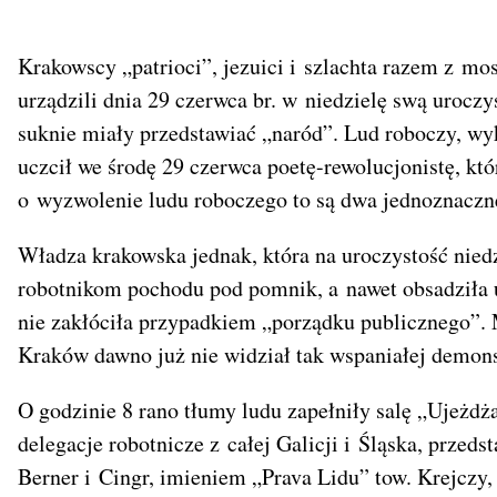
Krakowscy „patrioci”, jezuici i szlachta razem z mo
urządzili dnia 29 czerwca br. w niedzielę swą uroczy
suknie miały przedstawiać „naród”. Lud roboczy, wy
uczcił we środę 29 czerwca poetę-rewolucjonistę, kt
o wyzwolenie ludu roboczego to są dwa jednoznaczne
Władza krakowska jednak, która na uroczystość niedz
robotnikom pochodu pod pomnik, a nawet obsadziła u
nie zakłóciła przypadkiem „porządku publicznego”
Kraków dawno już nie widział tak wspaniałej demons
O godzinie 8 rano tłumy ludu zapełniły salę „Ujeżdża
delegacje robotnicze z całej Galicji i Śląska, przeds
Berner i Cingr, imieniem „Prava Lidu” tow. Krejczy,