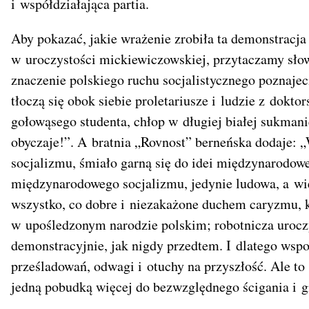
i współdziałająca partia.
Aby pokazać, jakie wrażenie zrobiła ta demonstracja
w uroczystości mickiewiczowskiej, przytaczamy słow
znaczenie polskiego ruchu socjalistycznego poznaje
tłoczą się obok siebie proletariusze i ludzie z dokt
gołowąsego studenta, chłop w długiej białej sukmani
obyczaje!”. A bratnia „Rovnost” berneńska dodaje:
socjalizmu, śmiało garną się do idei międzynarodowe
międzynarodowego socjalizmu, jedynie ludowa, a wię
wszystko, co dobre i niezakażone duchem caryzmu, k
w upośledzonym narodzie polskim; robotnicza uroczy
demonstracyjnie, jak nigdy przedtem. I dlatego wsp
prześladowań, odwagi i otuchy na przyszłość. Ale 
jedną pobudką więcej do bezwzględnego ścigania i gn