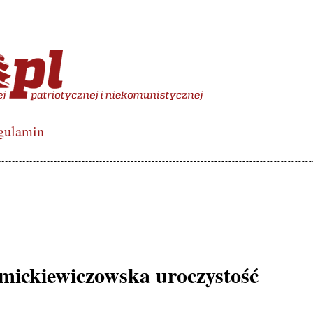
więcony polskiej lewicy de
gulamin
 mickiewiczowska uroczystość