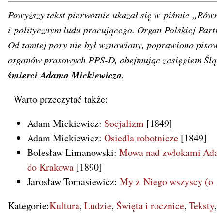
Powyższy tekst pierwotnie ukazał się w piśmie „R
i politycznym ludu pracującego. Organ Polskiej Part
Od tamtej pory nie był wznawiany, poprawiono pisow
organów prasowych PPS-D, obejmując zasięgiem Śląs
śmierci Adama Mickiewicza.
Warto przeczytać także:
Adam Mickiewicz:
Socjalizm
[1849]
Adam Mickiewicz:
Osiedla robotnicze
[1849]
Bolesław Limanowski:
Mowa nad zwłokami Adam
do Krakowa
[1890]
Jarosław Tomasiewicz:
My z Niego wszyscy (o
Kategorie:
Kultura
Ludzie
Święta i rocznice
Teksty