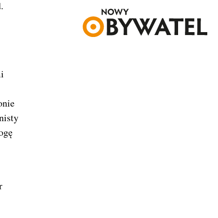
.
i
onie
nisty
rogę
r