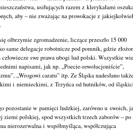
mieszczaństwa, usiłujących razem z klerykałami oszuk
ych, aby – nie zważając na prowokacje z jakiejkolwie
.
ę olbrzymie zgromadzenie, liczące przeszło 15 000
ko same delegacje robotnicze pod pomnik, gdzie złożo
 człowiecze swe prawa ubogi lud polski. Wszystkie wi
ednimi napisami, jak np. „Poecie-rewolucjoniście”,
zmu”, „Wrogowi caratu” itp. Ze Śląska nadesłano takż
kimi i niemieckimi, z Trzyńca od hutników, od śląskic
go pozostanie w pamięci ludzkiej, zarówno u swoich, j
 ziemi polskiej, spod wszystkich trzech zaborów – po 
edna nierozerwalna i współmyśląca, współczująca