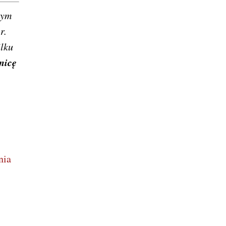
nym
r.
ilku
nicę
nia