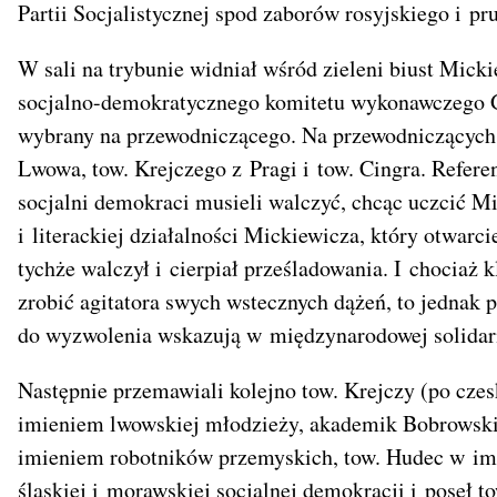
Partii Socjalistycznej spod zaborów rosyjskiego i pr
W sali na trybunie widniał wśród zieleni biust Mi
socjalno-demokratycznego komitetu wykonawczego Ga
wybrany na przewodniczącego. Na przewodniczących
Lwowa, tow. Krejczego z Pragi i tow. Cingra. Referen
socjalni demokraci musieli walczyć, chcąc uczcić Mi
i literackiej działalności Mickiewicza, który otwarc
tychże walczył i cierpiał prześladowania. I chociaż 
zrobić agitatora swych wstecznych dążeń, to jednak 
do wyzwolenia wskazują w międzynarodowej solidar
Następnie przemawiali kolejno tow. Krejczy (po cze
imieniem lwowskiej młodzieży, akademik Bobrowski
imieniem robotników przemyskich, tow. Hudec w imi
śląskiej i morawskiej socjalnej demokracji i poseł 