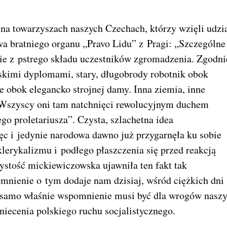
 na towarzyszach naszych Czechach, którzy wzięli udzi
a bratniego organu „Pravo Lidu” z Pragi: „Szczególne
cie z pstrego składu uczestników zgromadzenia. Zgodni
orskimi dyplomami, stary, długobrody robotnik obok
e obok elegancko strojnej damy. Inna ziemia, inne
 „Wszyscy oni tam natchnięci rewolucyjnym duchem
go proletariusza”. Czysta, szlachetna idea
c i jedynie narodowa dawno już przygarnęła ku sobie
lerykalizmu i podłego płaszczenia się przed reakcją
stość mickiewiczowska ujawniła ten fakt tak
omnienie o tym dodaje nam dzisiaj, wśród ciężkich dni
to samo właśnie wspomnienie musi być dla wrogów nasz
iecenia polskiego ruchu socjalistycznego.