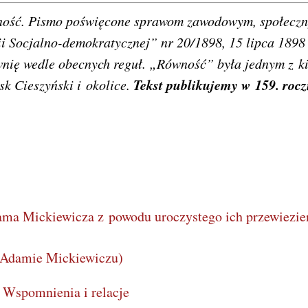
ówność. Pismo poświęcone sprawom zawodowym, społecz
ii Socjalno-demokratycznej” nr 20/1898, 15 lipca 1898 
nię wedle obecnych reguł. „Równość” była jednym z k
Tekst publikujemy w 159. rocz
k Cieszyński i okolice.
a Mickiewicza z powodu uroczystego ich przewiezie
 Adamie Mickiewiczu)
Wspomnienia i relacje