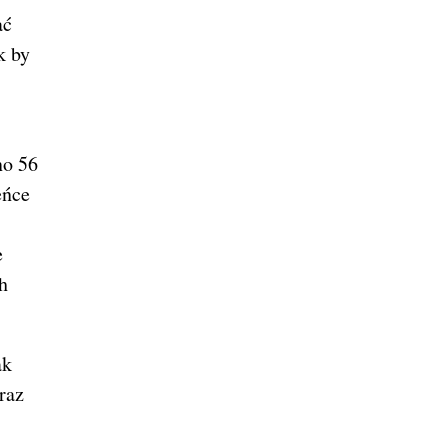
ać
k by
no 56
eńce
e
h
ak
raz