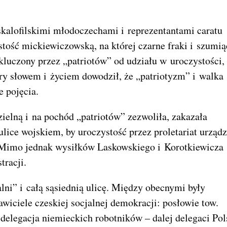
skalofilskimi młodoczechami i reprezentantami caratu
stość mickiewiczowską, na której czarne fraki i szumią
kluczony przez „patriotów” od udziału w uroczystości,
óry słowem i życiem dowodził, że „patriotyzm” i walka
 pojęcia.
ielną i na pochód „patriotów” zezwoliła, zakazała
lice wojskiem, by uroczystość przez proletariat urząd
. Mimo jednak wysiłków Laskowskiego i Korotkiewicza
tracji.
lni” i całą sąsiednią ulicę. Między obecnymi były
tawiciele czeskiej socjalnej demokracji: posłowie tow.
 delegacja niemieckich robotników – dalej delegaci Pol