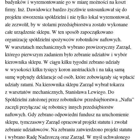
budynków i wyremontowanie go w miarę możności na koszt
firmy. Inż. Dawidowicz bardzo życzliwie ustosunkował się do
projektu stworzenia spółdzielni i nie tylko lokal wyremontował,
ale zezwolił, by w stolarni przedsiębiorstwa zostało wykonane
całe urządzenie sklepu. W ten sposób zapoczątkowano
organizację spółdzielni spożywców robotników naftowych.
W warsztatach mechanicznych wybrano prowizoryczny Zarząd,
którego pierwszym zadaniem było zebranie udziałów i wybór
kierownika sklepu. W ciągu kilku tygodni zebrano udziały
w wysokości kilku tysięcy koron austriackich i na taką samą
sumę wpłynęły deklaracje od osób, które zobowiązały się wpłacić
udziały ratami. Na kierownika sklepu Zarząd wybrał tokarza
z warsztatów mechanicznych, Stanisława Lewiego. Do
Spółdzielni założonej przez robotników przedsiębiorstwa „Nafta”
zaczęli przyłączać się robotnicy innych przedsiębiorstw
naftowych. Gdy zebrano odpowiedni fundusz na uruchomienie
sklepu, tymczasowy Zarząd opracował projekt statutu i zwołał
zebranie udziałowców. Na zebraniu zatwierdzono projekt statutu
i wybrano Radę Nadzorczą oraz Zarząd. W myśl uchwalonego