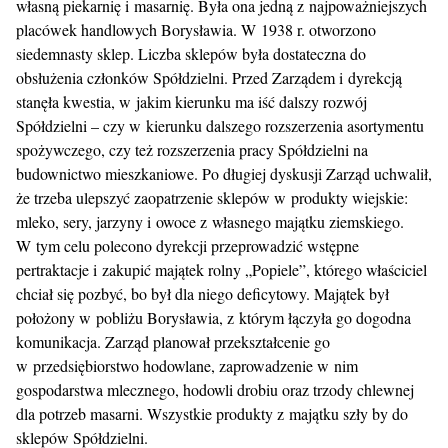
własną piekarnię i masarnię. Była ona jedną z najpoważniejszych
placówek handlowych Borysławia. W 1938 r. otworzono
siedemnasty sklep. Liczba sklepów była dostateczna do
obsłużenia członków Spółdzielni. Przed Zarządem i dyrekcją
stanęła kwestia, w jakim kierunku ma iść dalszy rozwój
Spółdzielni – czy w kierunku dalszego rozszerzenia asortymentu
spożywczego, czy też rozszerzenia pracy Spółdzielni na
budownictwo mieszkaniowe. Po długiej dyskusji Zarząd uchwalił,
że trzeba ulepszyć zaopatrzenie sklepów w produkty wiejskie:
mleko, sery, jarzyny i owoce z własnego majątku ziemskiego.
W tym celu polecono dyrekcji przeprowadzić wstępne
pertraktacje i zakupić majątek rolny „Popiele”, którego właściciel
chciał się pozbyć, bo był dla niego deficytowy. Majątek był
położony w pobliżu Borysławia, z którym łączyła go dogodna
komunikacja. Zarząd planował przekształcenie go
w przedsiębiorstwo hodowlane, zaprowadzenie w nim
gospodarstwa mlecznego, hodowli drobiu oraz trzody chlewnej
dla potrzeb masarni. Wszystkie produkty z majątku szły by do
sklepów Spółdzielni.