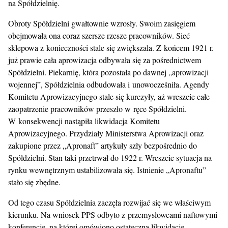
na Spółdzielnię.
Obroty Spółdzielni gwałtownie wzrosły. Swoim zasięgiem
obejmowała ona coraz szersze rzesze pracowników. Sieć
sklepowa z konieczności stale się zwiększała. Z końcem 1921 r.
już prawie cała aprowizacja odbywała się za pośrednictwem
Spółdzielni. Piekarnię, która pozostała po dawnej „aprowizacji
wojennej”, Spółdzielnia odbudowała i unowocześniła. Agendy
Komitetu Aprowizacyjnego stale się kurczyły, aż wreszcie całe
zaopatrzenie pracowników przeszło w ręce Spółdzielni.
W konsekwencji nastąpiła likwidacja Komitetu
Aprowizacyjnego. Przydziały Ministerstwa Aprowizacji oraz
zakupione przez „Apronaft” artykuły szły bezpośrednio do
Spółdzielni. Stan taki przetrwał do 1922 r. Wreszcie sytuacja na
rynku wewnętrznym ustabilizowała się. Istnienie „Apronaftu”
stało się zbędne.
Od tego czasu Spółdzielnia zaczęła rozwijać się we właściwym
kierunku. Na wniosek PPS odbyto z przemysłowcami naftowymi
konferencję, na której omówiono ostateczną likwidację