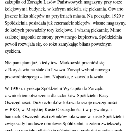
zakupiła od Zarządu Lasów Państwowych magazyny przy torze
kolejowym i budynek, w którym mieściła się piekarnia. Otwarto
jeszcze kilka sklepów na peryferiach miasta. Na początku 1929 r.
Spółdzielnia posiadała już czternaście sklepów, własne magazyny,
do których prowadziły tory kolejowe, i własną piekarnię. Mimo
szalonej nagonki ze strony prywatnego kupiectwa, Spółdzielnia
powoli rozwijała się, co roku zamykając bilans poważnym
zyskiem.
Nie pamiętam już, kiedy tow. Markowski przeniósł się
z Borysławia na stałe do Lwowa. Zarząd wybrał nowego
przewodniczącego – tow. Najsarka, z zawodu kowala.
W 1930 r. dyrekcja Spółdzielni Wystąpiła do Zarządu
z wnioskiem otworzenia dla członków Spółdzielni Kasy
Oszczędności. Dużo członków lokowało swoje oszczędności
w PKO, w Miejskiej Kasie Oszczędności i w prywatnych
bankach. Oszczędności członków lokowane w kasie Spółdzielni
zwiększały fundusze obrotowe Spółdzielni, a zatem zwiększały
zysk, co musiało odbijać się później na wysokości wypłacanych