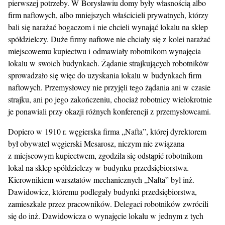
pierwszej potrzeby. W Borysławiu domy były własnością albo
firm naftowych, albo mniejszych właścicieli prywatnych, którzy
bali się narażać bogaczom i nie chcieli wynająć lokalu na sklep
spółdzielczy. Duże firmy naftowe nie chciały się z kolei narażać
miejscowemu kupiectwu i odmawiały robotnikom wynajęcia
lokalu w swoich budynkach. Żądanie strajkujących robotników
sprowadzało się więc do uzyskania lokalu w budynkach firm
naftowych. Przemysłowcy nie przyjęli tego żądania ani w czasie
strajku, ani po jego zakończeniu, chociaż robotnicy wielokrotnie
je ponawiali przy okazji różnych konferencji z przemysłowcami.
Dopiero w 1910 r. węgierska firma „Nafta”, której dyrektorem
był obywatel węgierski Mesarosz, niczym nie związana
z miejscowym kupiectwem, zgodziła się odstąpić robotnikom
lokal na sklep spółdzielczy w budynku przedsiębiorstwa.
Kierownikiem warsztatów mechanicznych „Nafta” był inż.
Dawidowicz, któremu podlegały budynki przedsiębiorstwa,
zamieszkałe przez pracowników. Delegaci robotników zwrócili
się do inż. Dawidowicza o wynajęcie lokalu w jednym z tych