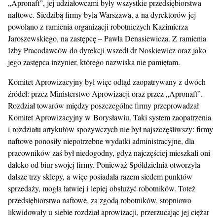
„Apronaft”, jej udziałowcami były wszystkie przedsiębiorstwa
naftowe. Siedzibą firmy była Warszawa, a na dyrektorów jej
powołano z ramienia organizacji robotniczych Kazimierza
Jaroszewskiego, na zastępcę – Pawła Denasiewicza. Z ramienia
Izby Pracodawców do dyrekcji wszedł dr Noskiewicz oraz jako
jego zastępca inżynier, którego nazwiska nie pamiętam.
Komitet Aprowizacyjny był więc odtąd zaopatrywany z dwóch
źródeł: przez Ministerstwo Aprowizacji oraz przez „Apronaft”.
Rozdział towarów między poszczególne firmy przeprowadzał
Komitet Aprowizacyjny w Borysławiu. Taki system zaopatrzenia
i rozdziału artykułów spożywczych nie był najszczęśliwszy: firmy
naftowe ponosiły niepotrzebne wydatki administracyjne, dla
pracowników zaś był niedogodny, gdyż najczęściej mieszkali oni
daleko od biur swojej firmy. Ponieważ Spółdzielnia otworzyła
dalsze trzy sklepy, a więc posiadała razem siedem punktów
sprzedaży, mogła łatwiej i lepiej obsłużyć robotników. Toteż
przedsiębiorstwa naftowe, za zgodą robotników, stopniowo
likwidowały u siebie rozdział aprowizacji, przerzucając jej ciężar