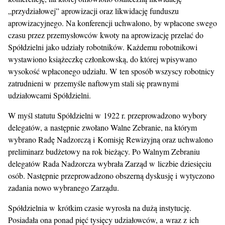
„przydziałowej” aprowizacji oraz likwidację funduszu
aprowizacyjnego. Na konferencji uchwalono, by wpłacone swego
czasu przez przemysłowców kwoty na aprowizację przelać do
Spółdzielni jako udziały robotników. Każdemu robotnikowi
wystawiono książeczkę członkowską, do której wpisywano
wysokość wpłaconego udziału. W ten sposób wszyscy robotnicy
zatrudnieni w przemyśle naftowym stali się prawnymi
udziałowcami Spółdzielni.
W myśl statutu Spółdzielni w 1922 r. przeprowadzono wybory
delegatów, a następnie zwołano Walne Zebranie, na którym
wybrano Radę Nadzorczą i Komisję Rewizyjną oraz uchwalono
preliminarz budżetowy na rok bieżący. Po Walnym Zebraniu
delegatów Rada Nadzorcza wybrała Zarząd w liczbie dziesięciu
osób. Następnie przeprowadzono obszerną dyskusję i wytyczono
zadania nowo wybranego Zarządu.
Spółdzielnia w krótkim czasie wyrosła na dużą instytucję.
Posiadała ona ponad pięć tysięcy udziałowców, a wraz z ich