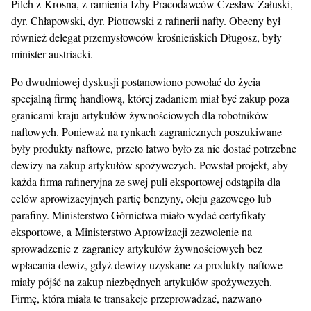
Pilch z Krosna, z ramienia Izby Pracodawców Czesław Załuski,
dyr. Chłapowski, dyr. Piotrowski z rafinerii nafty. Obecny był
również delegat przemysłowców krośnieńskich Długosz, były
minister austriacki.
Po dwudniowej dyskusji postanowiono powołać do życia
specjalną firmę handlową, której zadaniem miał być zakup poza
granicami kraju artykułów żywnościowych dla robotników
naftowych. Ponieważ na rynkach zagranicznych poszukiwane
były produkty naftowe, przeto łatwo było za nie dostać potrzebne
dewizy na zakup artykułów spożywczych. Powstał projekt, aby
każda firma rafineryjna ze swej puli eksportowej odstąpiła dla
celów aprowizacyjnych partię benzyny, oleju gazowego lub
parafiny. Ministerstwo Górnictwa miało wydać certyfikaty
eksportowe, a Ministerstwo Aprowizacji zezwolenie na
sprowadzenie z zagranicy artykułów żywnościowych bez
wpłacania dewiz, gdyż dewizy uzyskane za produkty naftowe
miały pójść na zakup niezbędnych artykułów spożywczych.
Firmę, która miała te transakcje przeprowadzać, nazwano