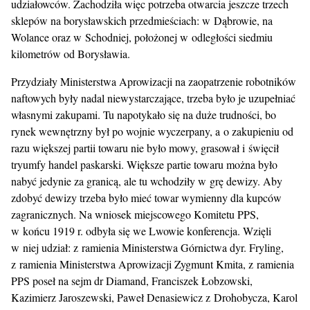
udziałowców. Zachodziła więc potrzeba otwarcia jeszcze trzech
sklepów na borysławskich przedmieściach: w Dąbrowie, na
Wolance oraz w Schodniej, położonej w odległości siedmiu
kilometrów od Borysławia.
Przydziały Ministerstwa Aprowizacji na zaopatrzenie robotników
naftowych były nadal niewystarczające, trzeba było je uzupełniać
własnymi zakupami. Tu napotykało się na duże trudności, bo
rynek wewnętrzny był po wojnie wyczerpany, a o zakupieniu od
razu większej partii towaru nie było mowy, grasował i święcił
tryumfy handel paskarski. Większe partie towaru można było
nabyć jedynie za granicą, ale tu wchodziły w grę dewizy. Aby
zdobyć dewizy trzeba było mieć towar wymienny dla kupców
zagranicznych. Na wniosek miejscowego Komitetu PPS,
w końcu 1919 r. odbyła się we Lwowie konferencja. Wzięli
w niej udział: z ramienia Ministerstwa Górnictwa dyr. Fryling,
z ramienia Ministerstwa Aprowizacji Zygmunt Kmita, z ramienia
PPS poseł na sejm dr Diamand, Franciszek Łobzowski,
Kazimierz Jaroszewski, Paweł Denasiewicz z Drohobycza, Karol