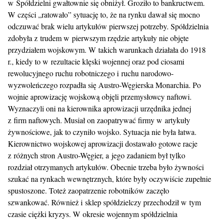
w Spółdzielni gwałtownie się obniżył. Groziło to bankructwem.
W części „ratowało” sytuację to, że na rynku dawał się mocno
odczuwać brak wielu artykułów pierwszej potrzeby. Spółdzielnia
zdobyła z trudem w pierwszym rzędzie artykuły nie objęte
przydziałem wojskowym. W takich warunkach działała do 1918
r., kiedy to w rezultacie klęski wojennej oraz pod ciosami
rewolucyjnego ruchu robotniczego i ruchu narodowo-
wyzwoleńczego rozpadła się Austro-Węgierska Monarchia. Po
wojnie aprowizację wojskową objęli przemysłowcy naftowi.
Wyznaczyli oni na kierownika aprowizacji urzędnika jednej
z firm naftowych. Musiał on zaopatrywać firmy w artykuły
żywnościowe, jak to czyniło wojsko. Sytuacja nie była łatwa.
Kierownictwo wojskowej aprowizacji dostawało gotowe racje
z różnych stron Austro-Węgier, a jego zadaniem był tylko
rozdział otrzymanych artykułów. Obecnie trzeba było żywności
szukać na rynkach wewnętrznych, które były oczywiście zupełnie
spustoszone. Toteż zaopatrzenie robotników zaczęło
szwankować. Również i sklep spółdzielczy przechodził w tym
czasie ciężki kryzys. W okresie wojennym spółdzielnia