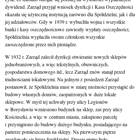
dywidend. Zarząd przyjął wniosek dyrekcji i Kasa Oszczędności
okazała się użyteczną instytucją zarówno dla Spółdzielni, jak i dla
jej udziałowców. Gdy w 1939 r. wybuchła wojna i wszystkie
banki i kasy oszczędnościowe zawiesiły wypłaty oszczędności,
Spółdzielnia wypłaciła swoim członkom wszystkie
zaoszczędzone przez nich pieniądze.
W 1932 r. Zarząd zalecił dyrekcji otwieranie nowych sklepów
jednobranżowych, a więc tekstylnych, obuwniczych,
gospodarstwa domowego itd., lecz Zarząd znów stanął przed
trudnościami lokalowymi. Na jednym z posiedzeń Zarząd
postanowił, że Spółdzielnia musi w miarę możności przystąpić do
budowy własnych domów, zaopatrzonych w duże lokale
sklepowe. W myśl tej uchwały przy ulicy Legionów
w Borysławiu wzniesiono budynek na sklep, zaś przy ulicy
Kościuszki, a więc w centrum miasta, zakupiono parcelę
i przystąpiono do budowy dużego budynku, posiadającego na
parterze pomieszczenia na sklepy. Na pierwszym piętrze
znajdowały się biura Spółdzielni. Drugie piętro było