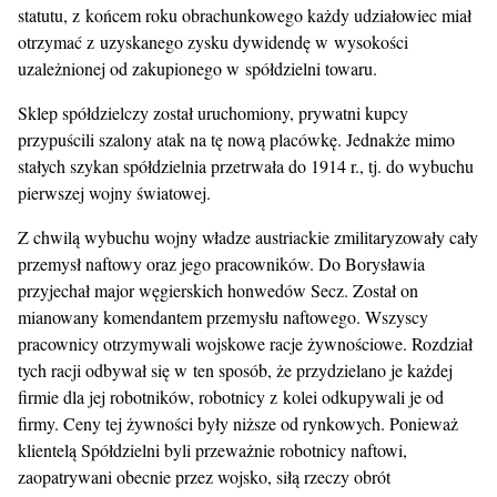
statutu, z końcem roku obrachunkowego każdy udziałowiec miał
otrzymać z uzyskanego zysku dywidendę w wysokości
uzależnionej od zakupionego w spółdzielni towaru.
Sklep spółdzielczy został uruchomiony, prywatni kupcy
przypuścili szalony atak na tę nową placówkę. Jednakże mimo
stałych szykan spółdzielnia przetrwała do 1914 r., tj. do wybuchu
pierwszej wojny światowej.
Z chwilą wybuchu wojny władze austriackie zmilitaryzowały cały
przemysł naftowy oraz jego pracowników. Do Borysławia
przyjechał major węgierskich honwedów Secz. Został on
mianowany komendantem przemysłu naftowego. Wszyscy
pracownicy otrzymywali wojskowe racje żywnościowe. Rozdział
tych racji odbywał się w ten sposób, że przydzielano je każdej
firmie dla jej robotników, robotnicy z kolei odkupywali je od
firmy. Ceny tej żywności były niższe od rynkowych. Ponieważ
klientelą Spółdzielni byli przeważnie robotnicy naftowi,
zaopatrywani obecnie przez wojsko, siłą rzeczy obrót