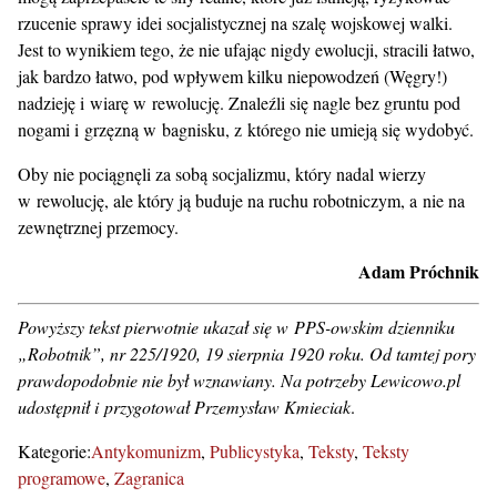
rzucenie sprawy idei socjalistycznej na szalę wojskowej walki.
Jest to wynikiem tego, że nie ufając nigdy ewolucji, stracili łatwo,
jak bardzo łatwo, pod wpływem kilku niepowodzeń (Węgry!)
nadzieję i wiarę w rewolucję. Znaleźli się nagle bez gruntu pod
nogami i grzęzną w bagnisku, z którego nie umieją się wydobyć.
Oby nie pociągnęli za sobą socjalizmu, który nadal wierzy
w rewolucję, ale który ją buduje na ruchu robotniczym, a nie na
zewnętrznej przemocy.
Adam Próchnik
Powyższy tekst pierwotnie ukazał się w PPS-owskim dzienniku
„Robotnik”, nr 225/1920, 19 sierpnia 1920 roku. Od tamtej pory
prawdopodobnie nie był wznawiany. Na potrzeby Lewicowo.pl
udostępnił i przygotował Przemysław Kmieciak
.
Kategorie:
Antykomunizm
Publicystyka
Teksty
Teksty
programowe
Zagranica