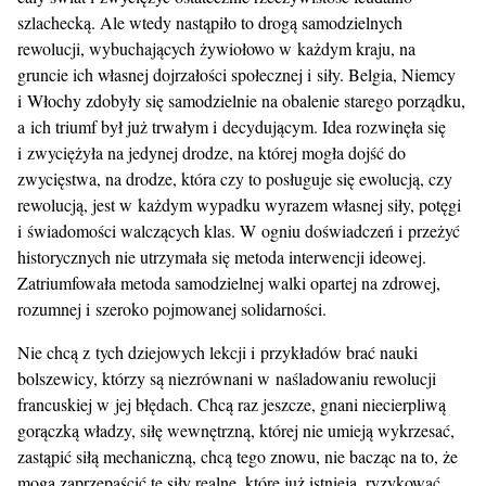
szlachecką. Ale wtedy nastąpiło to drogą samodzielnych
rewolucji, wybuchających żywiołowo w każdym kraju, na
gruncie ich własnej dojrzałości społecznej i siły. Belgia, Niemcy
i Włochy zdobyły się samodzielnie na obalenie starego porządku,
a ich triumf był już trwałym i decydującym. Idea rozwinęła się
i zwyciężyła na jedynej drodze, na której mogła dojść do
zwycięstwa, na drodze, która czy to posługuje się ewolucją, czy
rewolucją, jest w każdym wypadku wyrazem własnej siły, potęgi
i świadomości walczących klas. W ogniu doświadczeń i przeżyć
historycznych nie utrzymała się metoda interwencji ideowej.
Zatriumfowała metoda samodzielnej walki opartej na zdrowej,
rozumnej i szeroko pojmowanej solidarności.
Nie chcą z tych dziejowych lekcji i przykładów brać nauki
bolszewicy, którzy są niezrównani w naśladowaniu rewolucji
francuskiej w jej błędach. Chcą raz jeszcze, gnani niecierpliwą
gorączką władzy, siłę wewnętrzną, której nie umieją wykrzesać,
zastąpić siłą mechaniczną, chcą tego znowu, nie bacząc na to, że
mogą zaprzepaścić te siły realne, które już istnieją, ryzykować