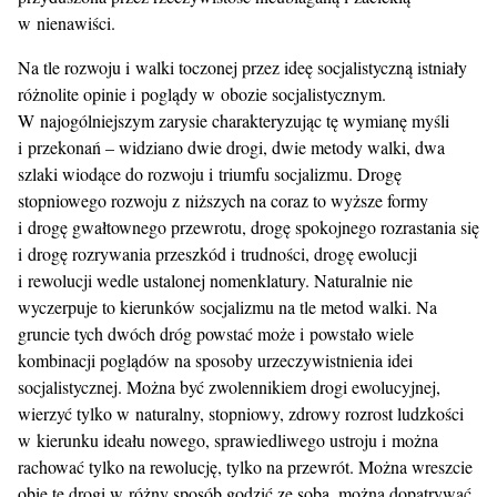
w nienawiści.
Na tle rozwoju i walki toczonej przez ideę socjalistyczną istniały
różnolite opinie i poglądy w obozie socjalistycznym.
W najogólniejszym zarysie charakteryzując tę wymianę myśli
i przekonań – widziano dwie drogi, dwie metody walki, dwa
szlaki wiodące do rozwoju i triumfu socjalizmu. Drogę
stopniowego rozwoju z niższych na coraz to wyższe formy
i drogę gwałtownego przewrotu, drogę spokojnego rozrastania się
i drogę rozrywania przeszkód i trudności, drogę ewolucji
i rewolucji wedle ustalonej nomenklatury. Naturalnie nie
wyczerpuje to kierunków socjalizmu na tle metod walki. Na
gruncie tych dwóch dróg powstać może i powstało wiele
kombinacji poglądów na sposoby urzeczywistnienia idei
socjalistycznej. Można być zwolennikiem drogi ewolucyjnej,
wierzyć tylko w naturalny, stopniowy, zdrowy rozrost ludzkości
w kierunku ideału nowego, sprawiedliwego ustroju i można
rachować tylko na rewolucję, tylko na przewrót. Można wreszcie
obie te drogi w różny sposób godzić ze sobą, można dopatrywać