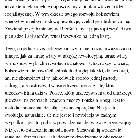
to za kierunek zupełnie dopuszczalny z punktu widzenia idei
socjalistycznej. W tym okresie swego rozwoju bolszewizm
wierzył w międzynarodową rewolucję, czekał jej i tęsknił za nią.
Zawierał pokój haniebny w Brześciu, byle ją przyspieszyć, dawał
pieniądze i agitatorów, rzucał wszystko na jedną kartę.
Tego, co jednak dziś bolszewizm czyni, nie można uważać za co
innego, jak za utratę wiary w taktykę rewolucyjną, utratę wiary
w możność wybuchu rewolucji światowej. Utraciwszy tę wiarę,
bolszewizm nie nawrócił jednak do drugiej taktyki, do ewolucji,
ani nie skombinował w jakikolwiek sposób jednej metody
z drugą, ale zastosował właśnie trzecią metodę – tę, którą
urzeczywistnia dziś w Polsce, którą urzeczywistniał od dłuższego
już czasu na ziemiach leżących między Polską a Rosją. Jest to
metoda narzucenia idei siłą i przemocą orężną. Nie jest to
ewolucja, naturalnie, ale nie jest to i rewolucja w żadnym
wypadku – jest to próba wprowadzenia idei w życie przez wojnę.
Nie jest to ostatecznie metoda nowa. Stosowali ją wodzowie
rewolucji francuskiej i ich ideowym dziedzictwem obciążony