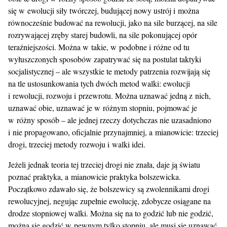
się w ewolucji siły twórczej, budującej nowy ustrój i można
równocześnie budować na rewolucji, jako na sile burzącej, na sile
rozrywającej zręby starej budowli, na sile pokonującej opór
teraźniejszości. Można w takie, w podobne i różne od tu
wyłuszczonych sposobów zapatrywać się na postulat taktyki
socjalistycznej – ale wszystkie te metody patrzenia rozwijają się
na tle ustosunkowania tych dwóch metod walki: ewolucji
i rewolucji, rozwoju i przewrotu. Można uznawać jedną z nich,
uznawać obie, uznawać je w różnym stopniu, pojmować je
w różny sposób – ale jednej rzeczy dotychczas nie uzasadniono
i nie propagowano, oficjalnie przynajmniej, a mianowicie: trzeciej
drogi, trzeciej metody rozwoju i walki idei.
Jeżeli jednak teoria tej trzeciej drogi nie znała, daje ją światu
poznać praktyka, a mianowicie praktyka bolszewicka.
Początkowo zdawało się, że bolszewicy są zwolennikami drogi
rewolucyjnej, negując zupełnie ewolucję, zdobycze osiągane na
drodze stopniowej walki. Można się na to godzić lub nie godzić,
można się godzić w pewnym tylko stopniu, ale musi się uznawać