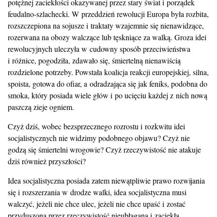
potężnej zaciekłości okazywanej przez stary świat i porządek
feudalno-szlachecki. W przeddzień rewolucji Europa była rozbita,
rozszczepiona na sojusze i traktaty wzajemnie się nienawidzące,
rozerwana na obozy walczące lub tęskniące za walką. Groza idei
rewolucyjnych uleczyła w cudowny sposób przeciwieństwa
i różnice, pogodziła, zdawało się, śmiertelną nienawiścią
rozdzielone potrzeby. Powstała koalicja reakcji europejskiej, silna,
spoista, gotowa do ofiar, a odradzająca się jak feniks, podobna do
smoka, który posiada wiele głów i po ucięciu każdej z nich nową
paszczą zieje ogniem.
Czyż dziś, wobec bezsprzecznego rozrostu i rozkwitu idei
socjalistycznych nie widzimy podobnego objawu? Czyż nie
godzą się śmiertelni wrogowie? Czyż rzeczywistość nie atakuje
dziś również przyszłości?
Idea socjalistyczna posiada zatem niewątpliwie prawo rozwijania
się i rozszerzania w drodze walki, idea socjalistyczna musi
walczyć, jeżeli nie chce ulec, jeżeli nie chce upaść i zostać
przyduszona przez rzeczywistość nieubłaganą i zaciekłą