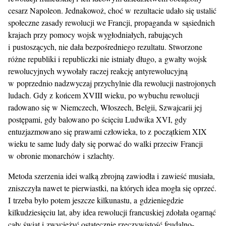
cesarz Napoleon. Jednakowoż, choć w rezultacie udało się ustalić
społeczne zasady rewolucji we Francji, propaganda w sąsiednich
krajach przy pomocy wojsk wygłodniałych, rabujących
i pustoszących, nie dała bezpośredniego rezultatu. Stworzone
różne republiki i republiczki nie istniały długo, a gwałty wojsk
rewolucyjnych wywołały raczej reakcję antyrewolucyjną
w poprzednio nadzwyczaj przychylnie dla rewolucji nastrojonych
ludach. Gdy z końcem XVIII wieku, po wybuchu rewolucji
radowano się w Niemczech, Włoszech, Belgii, Szwajcarii jej
postępami, gdy balowano po ścięciu Ludwika XVI, gdy
entuzjazmowano się prawami człowieka, to z początkiem XIX
wieku te same ludy dały się porwać do walki przeciw Francji
w obronie monarchów i szlachty.
Metoda szerzenia idei walką zbrojną zawiodła i zawieść musiała,
zniszczyła nawet te pierwiastki, na których idea mogła się oprzeć.
I trzeba było potem jeszcze kilkunastu, a gdzieniegdzie
kilkudziesięciu lat, aby idea rewolucji francuskiej zdołała ogarnąć
cały świat i zwyciężyć ostatecznie rzeczywistość feudalno-