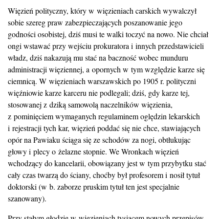
Więzień polityczny, który w więzieniach carskich wywalczył
sobie szereg praw zabezpieczających poszanowanie jego
godności osobistej, dziś musi te walki toczyć na nowo. Nie chciał
ongi wstawać przy wejściu prokuratora i innych przedstawicieli
władz, dziś nakazują mu stać na baczność wobec munduru
administracji więziennej, a opornych w tym względzie karze się
ciemnicą. W więzieniach warszawskich po 1905 r. polityczni
więźniowie karze karceru nie podlegali; dziś, gdy karze tej,
stosowanej z dziką samowolą naczelników więzienia,
z pominięciem wymaganych regulaminem oględzin lekarskich
i rejestracji tych kar, więzień poddać się nie chce, stawiających
opór na Pawiaku ściąga się ze schodów za nogi, obtłukując
głowy i plecy o żelazne stopnie. We Wronkach więzień
wchodzący do kancelarii, obowiązany jest w tym przybytku stać
cały czas twarzą do ściany, choćby był profesorem i nosił tytuł
doktorski (w b. zaborze pruskim tytuł ten jest specjalnie
szanowany).
Przy stałym głodzie w więzieniach tysiącem nowych przepisów