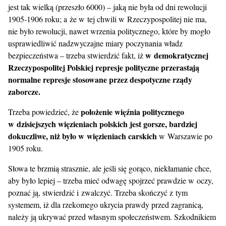
jest tak wielką (przeszło 6000) – jaką nie była od dni rewolucji
1905-1906 roku; a że w tej chwili w Rzeczypospolitej nie ma,
nie było rewolucji, nawet wrzenia politycznego, które by mogło
usprawiedliwić nadzwyczajne miary poczynania władz
w demokratycznej
bezpieczeństwa – trzeba stwierdzić fakt, iż
Rzeczypospolitej Polskiej represje polityczne przerastają
normalne represje stosowane przez despotyczne rządy
zaborcze.
położenie więźnia politycznego
Trzeba powiedzieć, że
w dzisiejszych więzieniach polskich jest gorsze, bardziej
dokuczliwe, niż było w więzieniach carskich
w Warszawie po
1905 roku.
Słowa te brzmią strasznie, ale jeśli się gorąco, niekłamanie chce,
aby było lepiej – trzeba mieć odwagę spojrzeć prawdzie w oczy,
poznać ją, stwierdzić i zwalczyć. Trzeba skończyć z tym
systemem, iż dla rzekomego ukrycia prawdy przed zagranicą,
należy ją ukrywać przed własnym społeczeństwem. Szkodnikiem