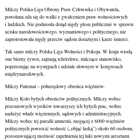
Milczy Polska Liga Obrony Praw Człowieka i Obywatela,
powołana zda się do walki z gwałceniem praw wolnościowych
i ludzkich. Nie podniosła dotąd nigdy głosu publicznie w sprawie
ucisku narodowościowego, wyznaniowego i politycznego, nie
zaprotestowała nigdy przeciw sądom doraźnym i karze śmierci.
Tak samo milczy Polska Liga Wolności i Pokoju. W kraju wiodą
one bierny żywot, zajmują tchórzliwe, milczące stanowisko,
poprzestając na występach i udziale słownym w kongresach
międzynarodowych.
Milczy Patronat – półurzędowy obrońca więźniów.
Milczy Koło byłych obrońców politycznych. Milczy wobec
przesurowych wyroków towarzyszy ich byłych prac, wobec
nadużyć władz więziennych, sądowych i administracyjnych.
Milczy wobec tej parodii amnestii, mogącej z 6000 więźniów
politycznych powrócić wolność („objąć łaską”) około 60 osobom,
pozostawiającej możność zapełnienia tej luki nowymi aresztami.