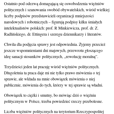
Ostatnio pod odezwą domagającą się oswobodzenia więźniów
politycznych i szanowania swobód obywatelskich, wśród wielkiej
liczby podpisów przedstawicieli organizacji mniejszości
narodowych i robotniczych – figurują podpisy kilku śmiałych
intelektualistów polskich: prof. R Minkiewicza, prof. dr. Z.
Radlińskiego, dr. Ettingera i szeregu dziennikarzy i literatów.
Chwila dla podjęcia sprawy jest odpowiednia. Żyjemy przecież
jeszcze wspomnieniami dni majowych, przewrotu głoszącego
ideę sanacji stosunków politycznych, „rewolucję moralną”.
Trzydzieści jeden lat pracuję wśród więźniów politycznych.
Długoletnia ta praca daje mi nie tylko prawo mówienia o tej
sprawie, ale wkłada na mnie obowiązek mówienia o niej
publicznie, mówienia do tych, którzy w tej sprawie są władni.
Obowiązek to ciężki i smutny, bo mówiąc dziś o więźniu
politycznym w Polsce, trzeba powiedzieć rzeczy przebolesne.
Liczba więźniów politycznych na terytorium Rzeczypospolitej