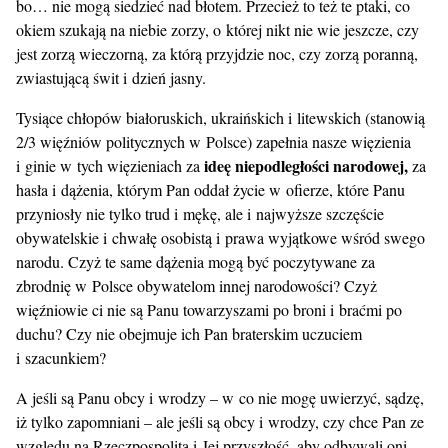
bo… nie mogą siedzieć nad błotem. Przecież to też te ptaki, co
okiem szukają na niebie zorzy, o której nikt nie wie jeszcze, czy
jest zorzą wieczorną, za którą przyjdzie noc, czy zorzą poranną,
zwiastującą świt i dzień jasny.
Tysiące chłopów białoruskich, ukraińskich i litewskich (stanowią
2/3 więźniów politycznych w Polsce) zapełnia nasze więzienia
ideę niepodległości narodowej,
i ginie w tych więzieniach za
za
hasła i dążenia, którym Pan oddał życie w ofierze, które Panu
przyniosły nie tylko trud i mękę, ale i najwyższe szczęście
obywatelskie i chwałę osobistą i prawa wyjątkowe wśród swego
narodu. Czyż te same dążenia mogą być poczytywane za
zbrodnię w Polsce obywatelom innej narodowości? Czyż
więźniowie ci nie są Panu towarzyszami po broni i braćmi po
duchu? Czy nie obejmuje ich Pan braterskim uczuciem
i szacunkiem?
A jeśli są Panu obcy i wrodzy – w co nie mogę uwierzyć, sądzę,
iż tylko zapomniani – ale jeśli są obcy i wrodzy, czy chce Pan ze
względu na Rzeczpospolitą i Jej przyszłość, aby odbywali oni