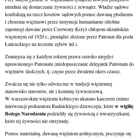
utrudnia się dostarczanie żywności z zewnątrz. Władze sądowe
konfiskują na rzecz kosztów sądowych pomoc dawaną głodnemu
i choremu więźniowi przez instytucje humanitarne (drobne
zapomogi dawane przez Czerwony Krzyż chłopom ukraińskim
więzionym od 1920 r., pieniądze złożone przez Patronat dla posła
Łańcuckiego na leczenie zębów itd.).
Zmniejsza się z każdym rokiem prawa szeroko niegdyś
uprawnionego Patronatu (niedopuszczanie delegatek Patronatu do
więźniów śledczych, tj. często przez dwuletni okres czasu).
Zwalcza się nie tylko odwieczne w tradycji więziennej
stanowisko starostów, ale i komunę żywnościową.
W warszawskim więzieniu kobiecym ukarano karcerem (mimo
w wigilię
interwencji prokuratora Rudnickiego) dziewczęta, które
Bożego Narodzenia
podzieliły się żywnością z towarzyszkami,
które tej żywności nie otrzymały.
Pomoc materialną, dawaną więźniom politycznym, poczytuje się