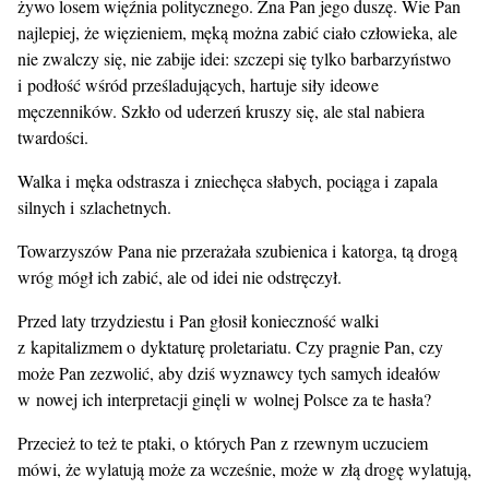
żywo losem więźnia politycznego. Zna Pan jego duszę. Wie Pan
najlepiej, że więzieniem, męką można zabić ciało człowieka, ale
nie zwalczy się, nie zabije idei: szczepi się tylko barbarzyństwo
i podłość wśród prześladujących, hartuje siły ideowe
męczenników. Szkło od uderzeń kruszy się, ale stal nabiera
twardości.
Walka i męka odstrasza i zniechęca słabych, pociąga i zapala
silnych i szlachetnych.
Towarzyszów Pana nie przerażała szubienica i katorga, tą drogą
wróg mógł ich zabić, ale od idei nie odstręczył.
Przed laty trzydziestu i Pan głosił konieczność walki
z kapitalizmem o dyktaturę proletariatu. Czy pragnie Pan, czy
może Pan zezwolić, aby dziś wyznawcy tych samych ideałów
w nowej ich interpretacji ginęli w wolnej Polsce za te hasła?
Przecież to też te ptaki, o których Pan z rzewnym uczuciem
mówi, że wylatują może za wcześnie, może w złą drogę wylatują,