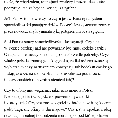
może, że więzieniem, represjami zwalczyć można idee, które
poczytuje Pan za błędne, więcej, za zgubne.
Jeśli Pan w to nie wierzy, to czym jest w Pana ręku system
sprawiedliwości panujący dziś w Polsce? Jest systemem zemsty,
przez nowoczesną kryminalistykę potępionym bezwzględnie.
Stoi Pan na straży sprawiedliwości i konstytucji. Czy i nadal
w Polsce bardziej nad nie poważany być musi kodeks carski?
Okupanci niemieccy zmieniali go śmiało wedle potrzeby. Czyż
władze polskie szanują go tak głęboko, że ilekroć zmuszone są
wybierać między naruszeniem konstytucji lub kodeksu carskiego
– stają zawsze na stanowisku nienaruszalności postanowień
i ustaw carskich (lub zmian niemieckich)?
Czy to olbrzymie więzienie, jakie uczyniono z Polski
Niepodległej jest w zgodzie z prawem obywatelskim
i konstytucją? Czy jest ono w zgodzie z hasłami, w imię których
padły tragiczne ofiary w dni majowe? Czy jest w zgodzie z ideą
rewolucji moralnej i odrodzenia moralnego, pod którego hasłem