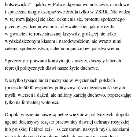
bolszewicka” – jakby w Polsce dążenia wolnościowe, narodowe
i społeczne mogły czerpać swe źródła tylko w ZSRR. Nie widzą
w tej rozwijającej się akcji ocknienia się, protestu społecznego
przeciw gwałceniu wolności obywatelskiej, jak nie czuły
w gwałcie i terrorze strasznej krzywdy, grożącej nie tylko
wydziedziczonym klasom i narodowościom, ale wraz z nimi
całemu społeczeństwu, całemu organizmowi państwowemu.
Sprzeczny z prawami konstytucji, straszny, duszący łańcuch
represji politycznych dławi nasze życie duchowe.
Nie tylko tysiące ludzi męczy się w więzieniach polskich
(przeszło 6000 więźniów politycznych) za niezależność swych
myśli, wierzeń i dążeń, ale miliony karleją duchowo, poprzestając
tylko na formalnej wolności.
Dopóki więzienia nasze są pełne więźniów politycznych, dopóki
agenci defensywy (często pracownicy dawnej ochrany rosyjskiej
lub pruskiej Feldpolizei) – są cenzorami naszych myśli, sędziami
naszych obowiązków obywatelskich, panami naszego losu –