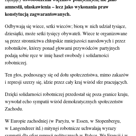
amnestii, ułaskawienia – lecz jako wykonania praw
konstytucją zagwarantowanych.
Odbywają się wiece, setki wieców; biorą w nich udział tysiące,
dziesiątki, może setki tysięcy obywateli. Wiece te organizowane
są przez stronnictwa chłopskie mniejszości narodowych i przez
robotników, którzy ponad głowami przywódców partyjnych
podają sobie ręce w imię haseł swobody i solidarności
robotniczej.
Ten głos, podnoszący się od dołu społeczeństwa, mimo zakazów
i represji szerzy się, idzie przez cały kraj wśród sfer pracujących.
Dzięki solidarności robotniczej przedostał się poza granice kraju,
wywołał echo sympatii wśród demokratycznych społeczeństw
Zachodu.
W Europie zachodniej (w Paryżu, w Essen, w Stopenbergu,
w Langendreer itd.) mityngi robotnicze uchwalają wyrazy
sympatii dla ofiar represji politycznych w Polsce. We Francji i w