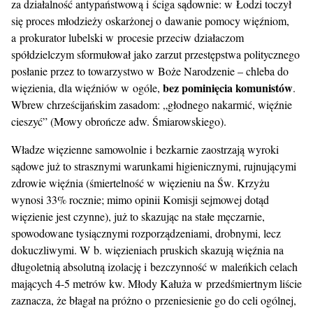
za działalność antypaństwową i ściga sądownie: w Łodzi toczył
się proces młodzieży oskarżonej o dawanie pomocy więźniom,
a prokurator lubelski w procesie przeciw działaczom
spółdzielczym sformułował jako zarzut przestępstwa politycznego
posłanie przez to towarzystwo w Boże Narodzenie – chleba do
bez pominięcia komunistów
więzienia, dla więźniów w ogóle,
.
Wbrew chrześcijańskim zasadom: „głodnego nakarmić, więźnie
cieszyć” (Mowy obrończe adw. Śmiarowskiego).
Władze więzienne samowolnie i bezkarnie zaostrzają wyroki
sądowe już to strasznymi warunkami higienicznymi, rujnującymi
zdrowie więźnia (śmiertelność w więzieniu na Św. Krzyżu
wynosi 33% rocznie; mimo opinii Komisji sejmowej dotąd
więzienie jest czynne), już to skazując na stałe męczarnie,
spowodowane tysiącznymi rozporządzeniami, drobnymi, lecz
dokuczliwymi. W b. więzieniach pruskich skazują więźnia na
długoletnią absolutną izolację i bezczynność w maleńkich celach
mających 4-5 metrów kw. Młody Kałuża w przedśmiertnym liście
zaznacza, że błagał na próżno o przeniesienie go do celi ogólnej,