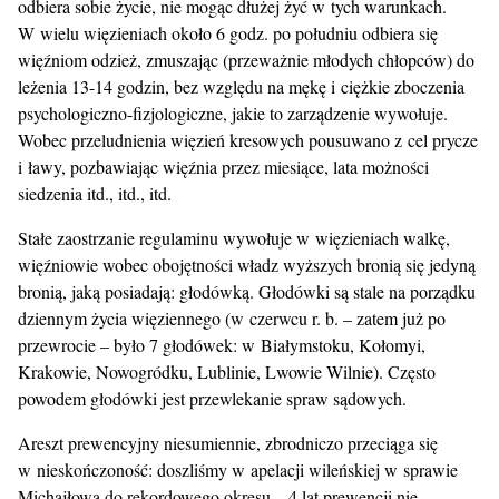
odbiera sobie życie, nie mogąc dłużej żyć w tych warunkach.
W wielu więzieniach około 6 godz. po południu odbiera się
więźniom odzież, zmuszając (przeważnie młodych chłopców) do
leżenia 13-14 godzin, bez względu na mękę i ciężkie zboczenia
psychologiczno-fizjologiczne, jakie to zarządzenie wywołuje.
Wobec przeludnienia więzień kresowych pousuwano z cel prycze
i ławy, pozbawiając więźnia przez miesiące, lata możności
siedzenia itd., itd., itd.
Stałe zaostrzanie regulaminu wywołuje w więzieniach walkę,
więźniowie wobec obojętności władz wyższych bronią się jedyną
bronią, jaką posiadają: głodówką. Głodówki są stale na porządku
dziennym życia więziennego (w czerwcu r. b. – zatem już po
przewrocie – było 7 głodówek: w Białymstoku, Kołomyi,
Krakowie, Nowogródku, Lublinie, Lwowie Wilnie). Często
powodem głodówki jest przewlekanie spraw sądowych.
Areszt prewencyjny niesumiennie, zbrodniczo przeciąga się
w nieskończoność: doszliśmy w apelacji wileńskiej w sprawie
Michajłowa do rekordowego okresu – 4 lat prewencji nie