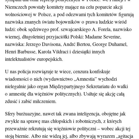
Niemczech powstały komitety mające na celu poparcie akcji
wolnościowej w Polsce, a pod odezwami tych komitetów figurują
nazwiska znanych światu bojowników o prawa ludzkie wśród
ludzi: obok sędziwego prof. szwajcarskiego A. Forela, nazwisko
wiernej, długoletniej przyjaciółki Polski: Madame Severine,
nazwiska: Jerzego Davisona, Andrć Bertou, George Duhamel,
Henri Barbusse, Karola Vildraci i dziesiątki innych
intelektualistów europejskich.
U nas policja rozwiązuje te wiece, cenzura konfiskuje
wiadomości o nich (wydawnictwo „Amnestia” wychodzi
nielegalnie jako organ Międzypartyjnego Sekretariatu do walki
o amnestię dla więźniów politycznych). Usiłuje się akcję całą
zdusić i zabić milczeniem.
Sfery burżuazyjne, nawet tak zwana inteligencja, obojętne jak
zwykle na sprawę mas chłopskich i robotniczych, z których
przeważnie rekrutują się więźniowie polityczni – wobec akcji tej
stoją biernie. Albo nie widzą jej, albo zbywają wyrazem „agitacja