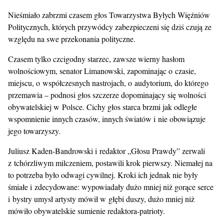
Nieśmiało zabrzmi czasem głos Towarzystwa Byłych Więźniów
Politycznych, których przywódcy zabezpieczeni się dziś czują ze
względu na swe przekonania polityczne.
Czasem tylko czcigodny starzec, zawsze wierny hasłom
wolnościowym, senator Limanowski, zapominając o czasie,
miejscu, o współczesnych nastrojach, o audytorium, do którego
przemawia – podnosi głos szczerze dopominający się wolności
obywatelskiej w Polsce. Cichy głos starca brzmi jak odległe
wspomnienie innych czasów, innych światów i nie obowiązuje
jego towarzyszy.
Juliusz Kaden-Bandrowski i redaktor „Głosu Prawdy” zerwali
z tchórzliwym milczeniem, postawili krok pierwszy. Niemałej na
to potrzeba było odwagi cywilnej. Kroki ich jednak nie były
śmiałe i zdecydowane: wypowiadały dużo mniej niż gorące serce
i bystry umysł artysty mówił w głębi duszy, dużo mniej niż
mówiło obywatelskie sumienie redaktora-patrioty.