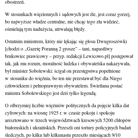
obostrzeń.
W stosunkach więziennych i sądowych jest źle, jest coraz gorzej,
bo najwyższe władze centralne, nie chcąc tego zła widzieć,
ośmielają tym nadużycia, utrwalają błędy.
Ostatnim ministrem, który nie lękając się głosu Dwugroszówki
[chodzi o „Gazetę Poranną 2 grosze” – tani, napastliwy
brukowiec prawicowy – przyp. redakcji Lewicowo.pl] postępował
tak, jak mu rozum, moralność ludzka i obywatelska nakazywała,
był minister Sobolewski: ścigał on przestępstwa popełnione
w stosunku do więźnia, bo ten nie przestawał być dla Niego
człowiekiem i pełnoprawnym obywatelem. Świetlana postać
ministra Sobolewskiego jest dziś tylko legendą.
O olbrzymiej liczbie więźniów politycznych da pojęcie kilka dat
cyfrowych: na wiosnę 1925 r. w czasie pokoju i spokoju
aresztowano w trzech województwach kresowych 5200 chłopów
białoruskich i ukraińskich. Przeszli oni tortury policyjnych badań
śledczych, po kilku lub kilkunastu przeszło miesiącach 9/10