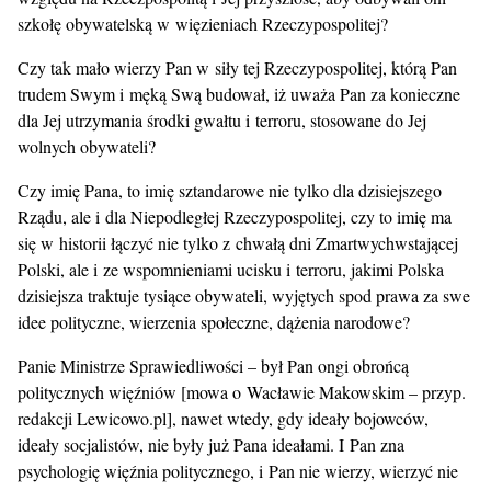
szkołę obywatelską w więzieniach Rzeczypospolitej?
Czy tak mało wierzy Pan w siły tej Rzeczypospolitej, którą Pan
trudem Swym i męką Swą budował, iż uważa Pan za konieczne
dla Jej utrzymania środki gwałtu i terroru, stosowane do Jej
wolnych obywateli?
Czy imię Pana, to imię sztandarowe nie tylko dla dzisiejszego
Rządu, ale i dla Niepodległej Rzeczypospolitej, czy to imię ma
się w historii łączyć nie tylko z chwałą dni Zmartwychwstającej
Polski, ale i ze wspomnieniami ucisku i terroru, jakimi Polska
dzisiejsza traktuje tysiące obywateli, wyjętych spod prawa za swe
idee polityczne, wierzenia społeczne, dążenia narodowe?
Panie Ministrze Sprawiedliwości – był Pan ongi obrońcą
politycznych więźniów [mowa o Wacławie Makowskim – przyp.
redakcji Lewicowo.pl], nawet wtedy, gdy ideały bojowców,
ideały socjalistów, nie były już Pana ideałami. I Pan zna
psychologię więźnia politycznego, i Pan nie wierzy, wierzyć nie