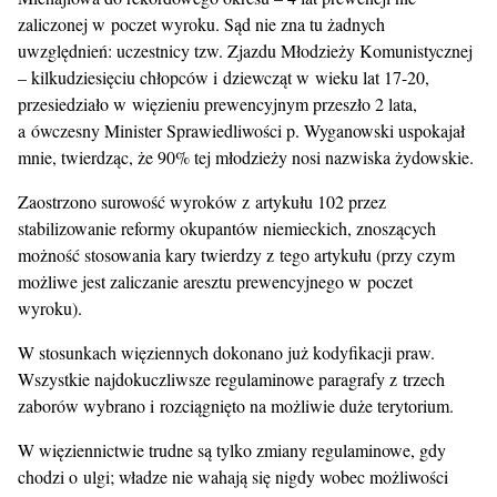
zaliczonej w poczet wyroku. Sąd nie zna tu żadnych
uwzględnień: uczestnicy tzw. Zjazdu Młodzieży Komunistycznej
– kilkudziesięciu chłopców i dziewcząt w wieku lat 17-20,
przesiedziało w więzieniu prewencyjnym przeszło 2 lata,
a ówczesny Minister Sprawiedliwości p. Wyganowski uspokajał
mnie, twierdząc, że 90% tej młodzieży nosi nazwiska żydowskie.
Zaostrzono surowość wyroków z artykułu 102 przez
stabilizowanie reformy okupantów niemieckich, znoszących
możność stosowania kary twierdzy z tego artykułu (przy czym
możliwe jest zaliczanie aresztu prewencyjnego w poczet
wyroku).
W stosunkach więziennych dokonano już kodyfikacji praw.
Wszystkie najdokuczliwsze regulaminowe paragrafy z trzech
zaborów wybrano i rozciągnięto na możliwie duże terytorium.
W więziennictwie trudne są tylko zmiany regulaminowe, gdy
chodzi o ulgi; władze nie wahają się nigdy wobec możliwości