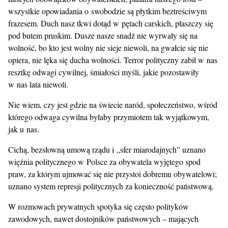
wszystkie opowiadania o swobodzie są płytkim beztreściwym
frazesem. Duch nasz tkwi dotąd w pętach carskich, płaszczy się
pod butem pruskim. Dusze nasze snadź nie wyrwały się na
wolność, bo kto jest wolny nie sieje niewoli, na gwałcie się nie
opiera, nie lęka się ducha wolności. Terror polityczny zabił w nas
resztkę odwagi cywilnej, śmiałości myśli, jakie pozostawiły
w nas lata niewoli.
Nie wiem, czy jest gdzie na świecie naród, społeczeństwo, wśród
którego odwaga cywilna byłaby przymiotem tak wyjątkowym,
jak u nas.
Cichą, bezsłowną umową rządu i „sfer miarodajnych” uznano
więźnia politycznego w Polsce za obywatela wyjętego spod
praw, za którym ujmować się nie przystoi dobremu obywatelowi;
uznano system represji politycznych za konieczność państwową.
W rozmowach prywatnych spotyka się często polityków
zawodowych, nawet dostojników państwowych – mających