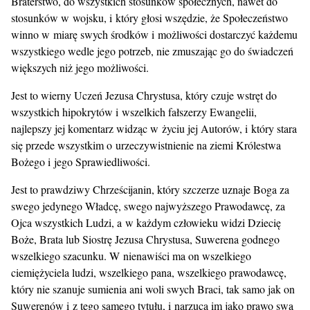
Braterstwo, do wszystkich stosunków społecznych, nawet do
stosunków w wojsku, i który głosi wszędzie, że Społeczeństwo
winno w miarę swych środków i możliwości dostarczyć każdemu
wszystkiego wedle jego potrzeb, nie zmuszając go do świadczeń
większych niż jego możliwości.
Jest to wierny Uczeń Jezusa Chrystusa, który czuje wstręt do
wszystkich hipokrytów i wszelkich fałszerzy Ewangelii,
najlepszy jej komentarz widząc w życiu jej Autorów, i który stara
się przede wszystkim o urzeczywistnienie na ziemi Królestwa
Bożego i jego Sprawiedliwości.
Jest to prawdziwy Chrześcijanin, który szczerze uznaje Boga za
swego jedynego Władcę, swego najwyższego Prawodawcę, za
Ojca wszystkich Ludzi, a w każdym człowieku widzi Dziecię
Boże, Brata lub Siostrę Jezusa Chrystusa, Suwerena godnego
wszelkiego szacunku. W nienawiści ma on wszelkiego
ciemiężyciela ludzi, wszelkiego pana, wszelkiego prawodawcę,
który nie szanuje sumienia ani woli swych Braci, tak samo jak on
Suwerenów i z tego samego tytułu, i narzuca im jako prawo swą