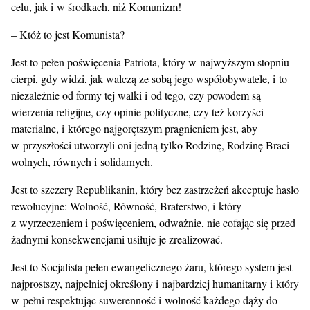
celu, jak i w środkach, niż Komunizm!
– Któż to jest Komunista?
Jest to pełen poświęcenia Patriota, który w najwyższym stopniu
cierpi, gdy widzi, jak walczą ze sobą jego współobywatele, i to
niezależnie od formy tej walki i od tego, czy powodem są
wierzenia religijne, czy opinie polityczne, czy też korzyści
materialne, i którego najgorętszym pragnieniem jest, aby
w przyszłości utworzyli oni jedną tylko Rodzinę, Rodzinę Braci
wolnych, równych i solidarnych.
Jest to szczery Republikanin, który bez zastrzeżeń akceptuje hasło
rewolucyjne: Wolność, Równość, Braterstwo, i który
z wyrzeczeniem i poświęceniem, odważnie, nie cofając się przed
żadnymi konsekwencjami usiłuje je zrealizować.
Jest to Socjalista pełen ewangelicznego żaru, którego system jest
najprostszy, najpełniej określony i najbardziej humanitarny i który
w pełni respektując suwerenność i wolność każdego dąży do