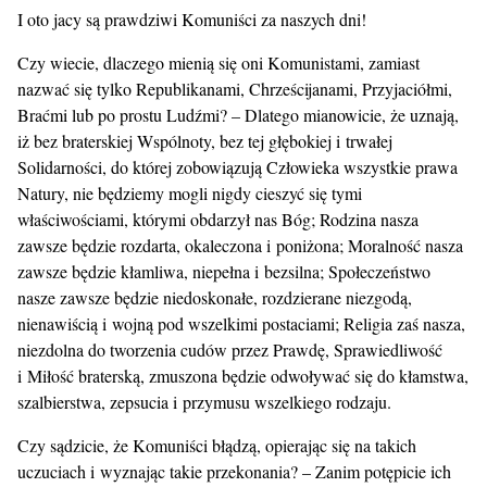
I oto jacy są prawdziwi Komuniści za naszych dni!
Czy wiecie, dlaczego mienią się oni Komunistami, zamiast
nazwać się tylko Republikanami, Chrześcijanami, Przyjaciółmi,
Braćmi lub po prostu Ludźmi? – Dlatego mianowicie, że uznają,
iż bez braterskiej Wspólnoty, bez tej głębokiej i trwałej
Solidarności, do której zobowiązują Człowieka wszystkie prawa
Natury, nie będziemy mogli nigdy cieszyć się tymi
właściwościami, którymi obdarzył nas Bóg; Rodzina nasza
zawsze będzie rozdarta, okaleczona i poniżona; Moralność nasza
zawsze będzie kłamliwa, niepełna i bezsilna; Społeczeństwo
nasze zawsze będzie niedoskonałe, rozdzierane niezgodą,
nienawiścią i wojną pod wszelkimi postaciami; Religia zaś nasza,
niezdolna do tworzenia cudów przez Prawdę, Sprawiedliwość
i Miłość braterską, zmuszona będzie odwoływać się do kłamstwa,
szalbierstwa, zepsucia i przymusu wszelkiego rodzaju.
Czy sądzicie, że Komuniści błądzą, opierając się na takich
uczuciach i wyznając takie przekonania? – Zanim potępicie ich