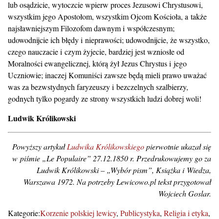
lub osądzicie, wytoczcie wpierw proces Jezusowi Chrystusowi,
wszystkim jego Apostołom, wszystkim Ojcom Kościoła, a także
najsławniejszym Filozofom dawnym i współczesnym;
udowodnijcie ich błędy i nieprawości; udowodnijcie, że wszystko,
czego nauczacie i czym żyjecie, bardziej jest wzniosłe od
Moralności ewangelicznej, którą żył Jezus Chrystus i jego
Uczniowie; inaczej Komuniści zawsze będą mieli prawo uważać
was za bezwstydnych faryzeuszy i bezczelnych szalbierzy,
godnych tylko pogardy ze strony wszystkich ludzi dobrej woli!
Ludwik Królikowski
Powyższy artykuł
Ludwika Królikowskiego
pierwotnie ukazał się
w piśmie „Le Populaire” 27.12.1850 r. Przedrukowujemy go za
Ludwik Królikowski – „Wybór pism”, Książka i Wiedza,
Warszawa 1972. Na potrzeby Lewicowo.pl tekst przygotował
Wojciech Goslar.
Kategorie:
Korzenie polskiej lewicy
Publicystyka
Religia i etyka