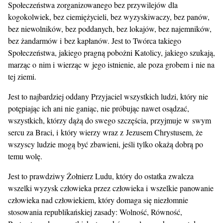
Społeczeństwa zorganizowanego bez przywilejów dla
kogokolwiek, bez ciemiężycieli, bez wyzyskiwaczy, bez panów,
bez niewolników, bez poddanych, bez lokajów, bez najemników,
bez żandarmów i bez kapłanów. Jest to Twórca takiego
Społeczeństwa, jakiego pragną pobożni Katolicy, jakiego szukają,
marząc o nim i wierząc w jego istnienie, ale poza grobem i nie na
tej ziemi.
Jest to najbardziej oddany Przyjaciel wszystkich ludzi, który nie
potępiając ich ani nie ganiąc, nie próbując nawet osądzać,
wszystkich, którzy dążą do swego szczęścia, przyjmuje w swym
sercu za Braci, i który wierzy wraz z Jezusem Chrystusem, że
wszyscy ludzie mogą być zbawieni, jeśli tylko okażą dobrą po
temu wolę.
Jest to prawdziwy Żołnierz Ludu, który do ostatka zwalcza
wszelki wyzysk człowieka przez człowieka i wszelkie panowanie
człowieka nad człowiekiem, który domaga się niezłomnie
stosowania republikańskiej zasady: Wolność, Równość,