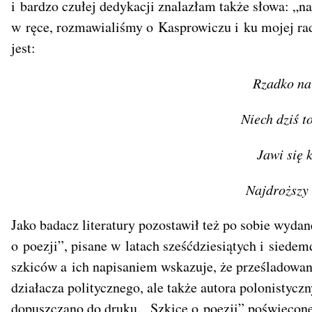
i bardzo czułej dedykacji znalazłam także słowa: „n
w ręce, rozmawialiśmy o Kasprowiczu i ku mojej ra
jest:
Rzadko na
Niech dziś 
Jawi się 
Najdroższy 
Jako badacz literatury pozostawił też po sobie wydan
o poezji”, pisane w latach sześćdziesiątych i siede
szkiców a ich napisaniem wskazuje, że prześladowan
działacza politycznego, ale także autora polonistyczn
dopuszczano do druku. „Szkice o poezji” poświęco