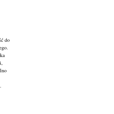
ść do
ego.
lka
i,
olno
.