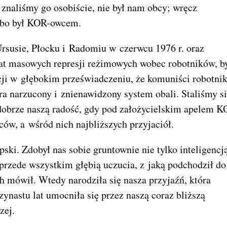
znaliśmy go osobiście, nie był nam obcy; wręcz
, bo był KOR-owcem.
Ursusie, Płocku i Radomiu w czerwcu 1976 r. oraz
tat masowych represji reżimowych wobec robotników, b
ji w głębokim przeświadczeniu, że komuniści robotni
tóra narzucony i znienawidzony system obali. Staliśmy s
obrze naszą radość, gdy pod założycielskim apelem K
ców, a wśród nich najbliższych przyjaciół.
pski. Zdobył nas sobie gruntownie nie tylko inteligencj
przede wszystkim głębią uczucia, z jaką podchodził do
h mówił. Wtedy narodziła się nasza przyjaźń, która
ynastu lat umocniła się przez naszą coraz bliższą
zej.