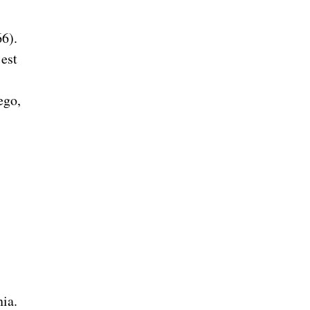
6).
est
ego,
ia.