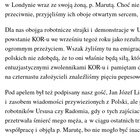
w Londynie wraz ze swoją żoną, p. Marutą. Choć nie 
przeciwnie, przyjęliśmy ich oboje otwartym sercem
Dla nas obojga robotnicze strajki i demonstracje w 
powstanie KOR-u we wrześniu tegoż roku jako rezul
ogromnym przeżyciem. Wszak żyliśmy tu na emigrac
polskich nie zdobędą, że to oni właśnie będą siłą, k
entuzjastycznymi zwolennikami KOR-u i pamiętam d
na czternastu założycieli znaleźliśmy pięciu pepesow
Pod apelem był też podpisany nasz gość, Jan Józef Li
i zasobem wiadomości przywiezionych z Polski, ale 
robotników Ursusa czy Radomia, gdy o tych zajściac
przetrwała śmierć mego męża, a w ciągu ostatnich trz
współpracę i objęła p. Marutę, bo nie mogło być inac