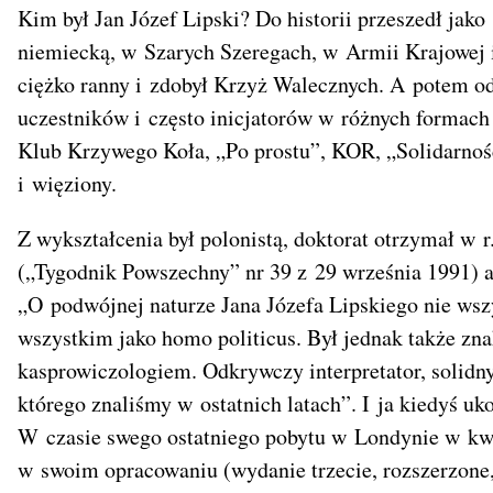
Kim był Jan Józef Lipski? Do historii przeszedł jako
niemiecką, w Szarych Szeregach, w Armii Krajowej 
ciężko ranny i zdobył Krzyż Walecznych. A potem od 
uczestników i często inicjatorów w różnych formac
Klub Krzywego Koła, „Po prostu”, KOR, „Solidarnoś
i więziony.
Z wykształcenia był polonistą, doktorat otrzymał w r
(„Tygodnik Powszechny” nr 39 z 29 września 1991) a
„O podwójnej naturze Jana Józefa Lipskiego nie wsz
wszystkim jako homo politicus. Był jednak także zn
kasprowiczologiem. Odkrywczy interpretator, solidny 
którego znaliśmy w ostatnich latach”. I ja kiedyś uk
W czasie swego ostatniego pobytu w Londynie w kw
w swoim opracowaniu (wydanie trzecie, rozszerzone