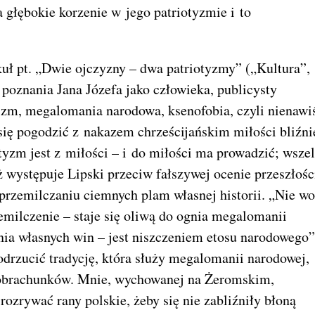
a głębokie korzenie w jego patriotyzmie i to
ł pt. „Dwie ojczyzny – dwa patriotyzmy” („Kultura”,
a poznania Jana Józefa jako człowieka, publicysty
izm, megalomania narodowa, ksenofobia, czyli nienawi
się pogodzić z nakazem chrześcijańskim miłości bliźni
iotyzm jest z miłości – i do miłości ma prowadzić; wsze
ż występuje Lipski przeciw fałszywej ocenie przeszłośc
rzemilczaniu ciemnych plam własnej historii. „Nie w
emilczenie – staje się oliwą do ognia megalomanii
ania własnych win – jest niszczeniem etosu narodowego”
 odrzucić tradycję, która służy megalomanii narodowej,
ji obrachunków. Mnie, wychowanej na Żeromskim,
ozrywać rany polskie, żeby się nie zabliźniły błoną