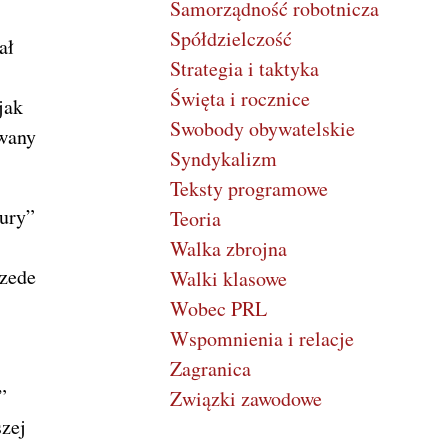
Samorządność robotnicza
Spółdzielczość
ał
Strategia i taktyka
Święta i rocznice
jak
Swobody obywatelskie
owany
Syndykalizm
Teksty programowe
tury”
Teoria
Walka zbrojna
rzede
Walki klasowe
Wobec PRL
Wspomnienia i relacje
Zagranica
”
Związki zawodowe
zej