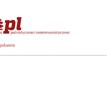
więcony polskiej lewicy de
gulamin