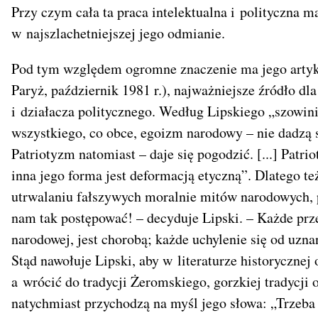
Przy czym cała ta praca intelektualna i polityczna m
w najszlachetniejszej jego odmianie.
Pod tym względem ogromne znaczenie ma jego artyku
Paryż, październik 1981 r.), najważniejsze źródło dl
i działacza politycznego. Według Lipskiego „szowin
wszystkiego, co obce, egoizm narodowy – nie dadzą 
Patriotyzm natomiast – daje się pogodzić. [...] Patr
inna jego forma jest deformacją etyczną”. Dlatego te
utrwalaniu fałszywych moralnie mitów narodowych, p
nam tak postępować! – decyduje Lipski. – Każde prz
narodowej, jest chorobą; każde uchylenie się od uzn
Stąd nawołuje Lipski, aby w literaturze historycznej
a wrócić do tradycji Żeromskiego, gorzkiej tradyc
natychmiast przychodzą na myśl jego słowa: „Trzeba r