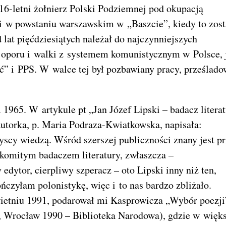
 16-letni żołnierz Polski Podziemnej pod okupacją
i w powstaniu warszawskim w „Baszcie”, kiedy to zost
lat pięćdziesiątych należał do najczynniejszych
h oporu i walki z systemem komunistycznym w Polsce, 
ć” i PPS. W walce tej był pozbawiany pracy, prześlad
. 1965. W artykule pt „Jan Józef Lipski – badacz litera
utorka, p. Maria Podraza-Kwiatkowska, napisała:
yscy wiedzą. Wśród szerszej publiczności znany jest p
akomitym badaczem literatury, zwłaszcza –
edytor, cierpliwy szperacz – oto Lipski inny niż ten,
ończyłam polonistykę, więc i to nas bardzo zbliżało.
ietniu 1991, podarował mi Kasprowicza „Wybór poezji
, Wrocław 1990 – Biblioteka Narodowa), gdzie w więks