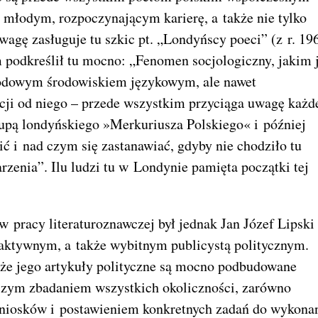
i młodym, rozpoczynającym karierę, a także nie tylko
gę zasługuje tu szkic pt. „Londyńscy poeci” (z r. 196
 podkreślił tu mocno: „Fenomen socjologiczny, jakim j
rodowym środowiskiem językowym, ale nawet
cji od niego – przede wszystkim przyciąga uwagę każd
grupą londyńskiego »Merkuriusza Polskiego« i później
 i nad czym się zastanawiać, gdyby nie chodziło tu
rzenia”. Ilu ludzi tu w Londynie pamięta początki tej
 pracy literaturoznawczej był jednak Jan Józef Lipski
aktywnym, a także wybitnym publicystą politycznym.
, że jego artykuły polityczne są mocno podbudowane
rszym zbadaniem wszystkich okoliczności, zarówno
wniosków i postawieniem konkretnych zadań do wykonan