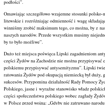
podłości”.
Omawiając szczegółowo wzajemne stosunki polsko-nie
litewskie i rozróżniając odmienność i wagę składają
winniśmy zrobić maksimum tego, co można, by z nas
naszych narodów. Przede wszystkim musimy niejedno
by to było możliwe”.
Dużo też miejsca poświęca Lipski zagadnieniom an
części Żydów na Zachodzie nie można przypisywać ca
polskiemu przypisywać antysemityzmu”. Lipski twier
ratowania Żydów pod okupacją niemiecką był duży, g
sukcesów. Przypomina działalność Rady Pomocy Żyd
Polskiego, jasne i wyraźne stanowisko władz polski
części społeczeństwa polskiego wobec zagłady Żydów
w Polsce przed wojną: „Gdyby nie zatruwano narod