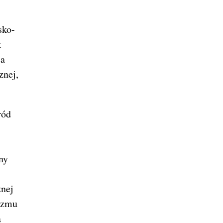
sko-
k
ia
znej,
ród
ny
znej
tyzmu
ą