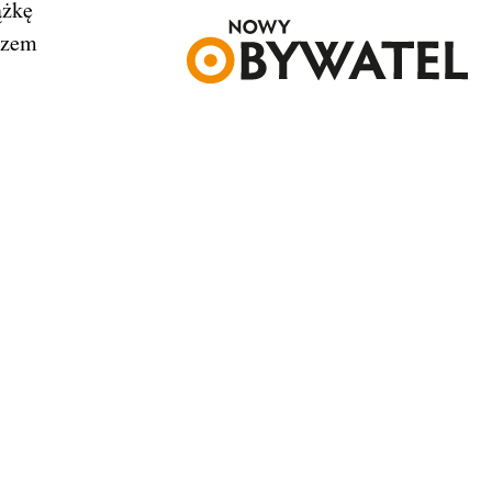
ążkę
szem