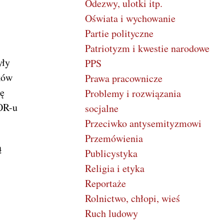
Odezwy, ulotki itp.
Oświata i wychowanie
Partie polityczne
Patriotyzm i kwestie narodowe
yły
PPS
ków
Prawa pracownicze
ię
Problemy i rozwiązania
OR-u
socjalne
Przeciwko antysemityzmowi
Przemówienia
ą
Publicystyka
Religia i etyka
Reportaże
Rolnictwo, chłopi, wieś
Ruch ludowy