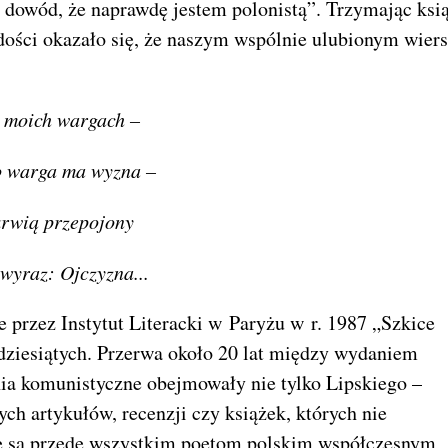
a dowód, że naprawdę jestem polonistą”. Trzymając ksi
dości okazało się, że naszym wspólnie ulubionym wier
 moich wargach –
to warga ma wyzna –
krwią przepojony
wyraz: Ojczyzna...
e przez Instytut Literacki w Paryżu w r. 1987 „Szkice
mdziesiątych. Przerwa około 20 lat między wydaniem
ia komunistyczne obejmowały nie tylko Lipskiego –
ych artykułów, recenzji czy książek, których nie
ne są przede wszystkim poetom polskim współczesnym