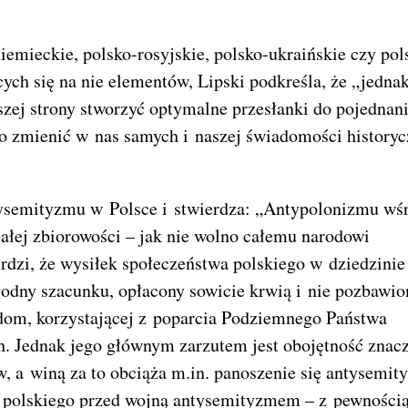
mieckie, polsko-rosyjskie, polsko-ukraińskie czy pol
cych się na nie elementów, Lipski podkreśla, że „jedna
zej strony stworzyć optymalne przesłanki do pojednan
 zmienić w nas samych i naszej świadomości historyc
tysemityzmu w Polsce i stwierdza: „Antypolonizmu wś
łej zbiorowości – jak nie wolno całemu narodowi
dzi, że wysiłek społeczeństwa polskiego w dziedzinie
odny szacunku, opłacony sowicie krwią i nie pozbawio
om, korzystającej z poparcia Podziemnego Państwa
ch. Jednak jego głównym zarzutem jest obojętność znac
, a winą za to obciąża m.in. panoszenie się antysemi
u polskiego przed wojną antysemityzmem – z pewności