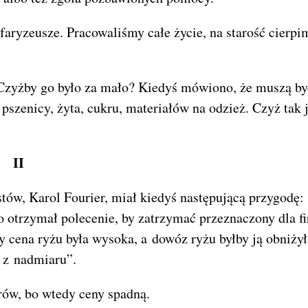
faryzeusze. Pracowaliśmy całe życie, na starość cierpi
 Czyżby go było za mało? Kiedyś mówiono, że muszą by
pszenicy, żyta, cukru, materiałów na odzież. Czyż tak j
II
istów, Karol Fourier, miał kiedyś następującą przygodę:
 otrzymał polecenie, by zatrzymać przeznaczony dla f
y cena ryżu była wysoka, a dowóz ryżu byłby ją obniżył
 z nadmiaru”.
arów, bo wtedy ceny spadną.