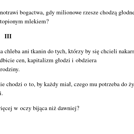
rnotrawi bogactwa, gdy milionowe rzesze chodzą głodn
zatopionym mlekiem?
III
a chleba ani tkanin do tych, którzy by się chcieli naka
bicie cen, kapitalizm głodzi i obdziera
rodziny.
ie chodzi o to, by każdy miał, czego mu potrzeba do ży
i.
ięcej w oczy bijąca niż dawniej?