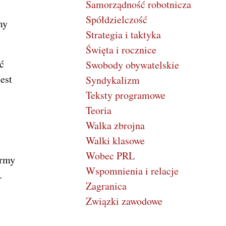
Samorządność robotnicza
Spółdzielczość
my
Strategia i taktyka
Święta i rocznice
ć
Swobody obywatelskie
est
Syndykalizm
Teksty programowe
Teoria
Walka zbrojna
Walki klasowe
Wobec PRL
irmy
Wspomnienia i relacje
.
Zagranica
Związki zawodowe