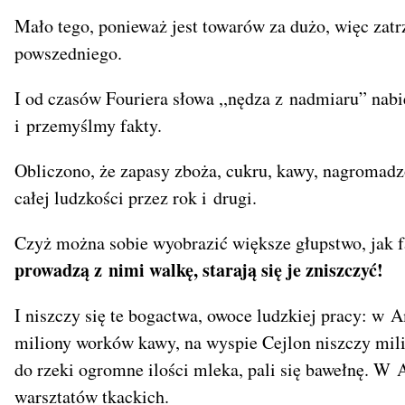
Mało tego, ponieważ jest towarów za dużo, więc zatr
powszedniego.
I od czasów Fouriera słowa ,,nędza z nadmiaru” nabi
i przemyślmy fakty.
Obliczono, że zapasy zboża, cukru, kawy, nagromad
całej ludzkości przez rok i drugi.
Czyż można sobie wyobrazić większe głupstwo, jak fa
prowadzą z nimi walkę, starają się je zniszczyć!
I niszczy się te bogactwa, owoce ludzkiej pracy: w Am
miliony worków kawy, na wyspie Cejlon niszczy mil
do rzeki ogromne ilości mleka, pali się bawełnę. W 
warsztatów tkackich.