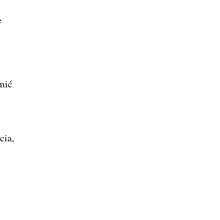
e
rmić
cia,