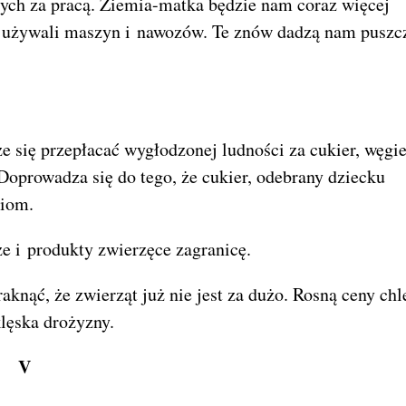
tych za pracą. Ziemia-matka będzie nam coraz więcej
y używali maszyn i nawozów. Te znów dadzą nam puszc
 się przepłacać wygłodzonej ludności za cukier, węgie
. Doprowadza się do tego, że cukier, odebrany dziecku
niom.
e i produkty zwierzęce zagranicę.
knąć, że zwierząt już nie jest za dużo. Rosną ceny chl
klęska drożyzny.
V