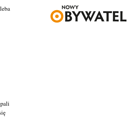
hleba
pali
się