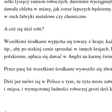
setki tysięcy ramion roboczych, daremnie wyciągnię
dawała chleba w miarę, jak coraz lepszych będziem
w ruch fabryki metalowe czy chemiczne.
A cóż się dziś robi?
Wszelkimi środkami wypycha się towary z kraju; każe
itp., aby po niskiej cenie sprzedać w innych krajach
polskiemu, opłaca się dawać w Anglii na karmę świ
Przez parę lat wszelkimi środkami wywoziło się zboż
Dziś już mówi się w Polsce o tym, że żyta może zabra
i mięsa, i wymęczonej ludności roboczej grozi dziś 