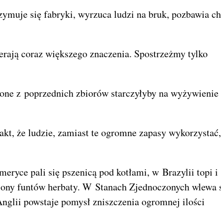
zymuje się fabryki, wyrzuca ludzi na bruk, pozbawia c
erają coraz większego znaczenia. Spostrzeżmy tylko
zone z poprzednich zbiorów starczyłyby na wyżywienie
kt, że ludzie, zamiast te ogromne zapasy wykorzystać,
eryce pali się pszenicą pod kotłami, w Brazylii topi i 
iony funtów herbaty. W Stanach Zjednoczonych wlewa 
Anglii powstaje pomysł zniszczenia ogromnej ilości