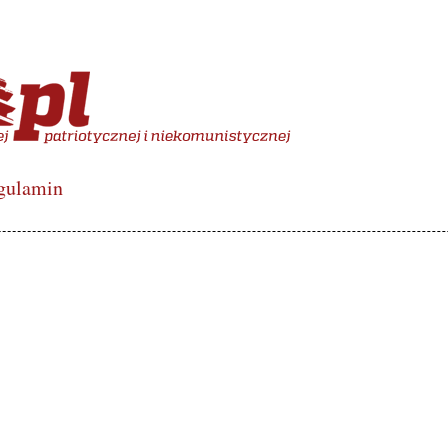
więcony polskiej lewicy de
gulamin