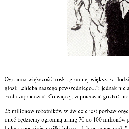
Ogromna większość trosk ogromnej większości ludzi
głosi: „chleba naszego powszedniego...”; jednak nie
czoła zapracować. Co więcej, zapracować go dziś ni
25 milionów robotników w świecie jest pozbawionyc
mieć będziemy ogromną armię 70 do 100 milionów p
liche przeważnie zasiłki lub na „dobroczynne zupki”