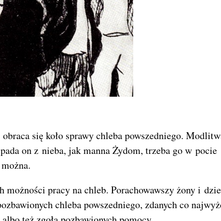
 obraca się koło sprawy chleba powszedniego. Modlitw
 spada on z nieba, jak manna Żydom, trzeba go w pocie
e można.
h możności pracy na chleb. Porachowawszy żony i dzie
ozbawionych chleba powszedniego, zdanych co najwyż
, albo też zgoła pozbawionych pomocy.