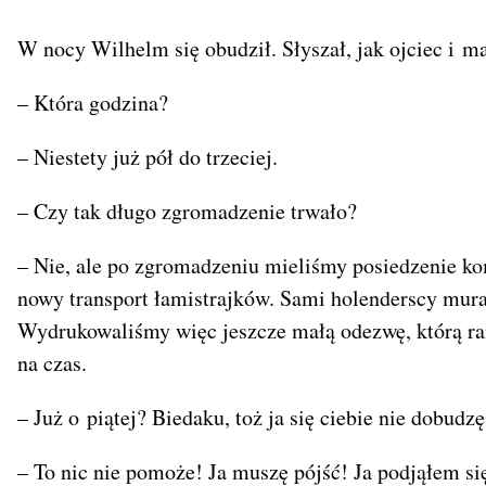
W nocy Wilhelm się obudził. Słyszał, jak ojciec i m
– Która godzina?
– Niestety już pół do trzeciej.
– Czy tak długo zgromadzenie trwało?
– Nie, ale po zgromadzeniu mieliśmy posiedzenie k
nowy transport łamistrajków. Sami holenderscy murar
Wydrukowaliśmy więc jeszcze małą odezwę, którą rani
na czas.
– Już o piątej? Biedaku, toż ja się ciebie nie dobudzę
– To nic nie pomoże! Ja muszę pójść! Ja podjąłem s