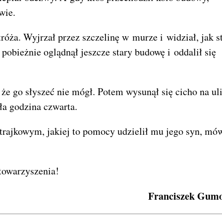
wie.
tróża. Wyjrzał przez szczelinę w murze i widział, jak s
obieżnie oglądnął jeszcze stary budowę i oddalił się
 że go słyszeć nie mógł. Potem wysunął się cicho na ul
ła godzina czwarta.
trajkowym, jakiej to pomocy udzielił mu jego syn, mów
Stowarzyszenia!
Franciszek Gumo