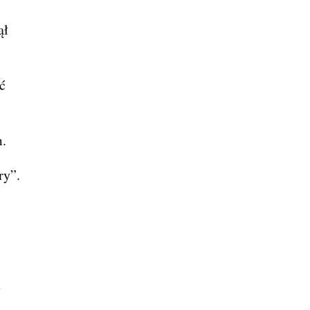
ął
ć
m.
ry”.
e