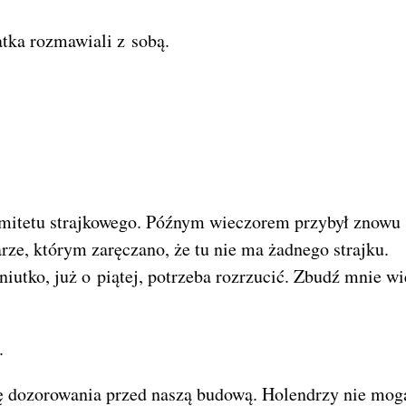
atka rozmawiali z sobą.
omitetu strajkowego. Późnym wieczorem przybył znowu
ze, którym zaręczano, że tu nie ma żadnego strajku.
utko, już o piątej, potrzeba rozrzucić. Zbudź mnie wi
.
ię dozorowania przed naszą budową. Holendrzy nie mog