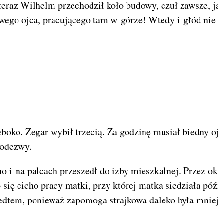
teraz Wilhelm przechodził koło budowy, czuł zawsze, j
swego ojca, pracującego tam w górze! Wtedy i głód nie
ęboko. Zegar wybił trzecią. Za godzinę musiał biedny o
 odezwy.
o i na palcach przeszedł do izby mieszkalnej. Przez o
 się cicho pracy matki, przy której matka siedziała pó
rzedtem, ponieważ zapomoga strajkowa daleko była mnie