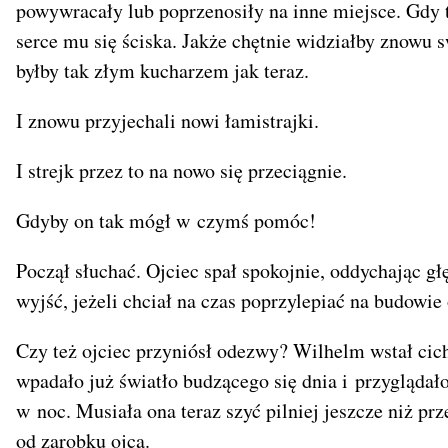
powywracały lub poprzenosiły na inne miejsce. Gdy 
serce mu się ściska. Jakże chętnie widziałby znowu 
byłby tak złym kucharzem jak teraz.
I znowu przyjechali nowi łamistrajki.
I strejk przez to na nowo się przeciągnie.
Gdyby on tak mógł w czymś pomóc!
Począł słuchać. Ojciec spał spokojnie, oddychając gł
wyjść, jeżeli chciał na czas poprzylepiać na budowie
Czy też ojciec przyniósł odezwy? Wilhelm wstał cich
wpadało już światło budzącego się dnia i przyglądało
w noc. Musiała ona teraz szyć pilniej jeszcze niż p
od zarobku ojca.