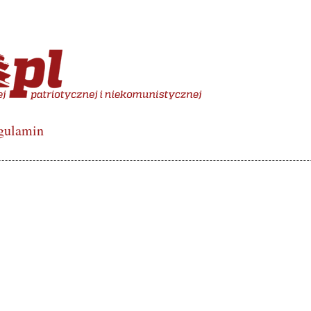
więcony polskiej lewicy de
gulamin