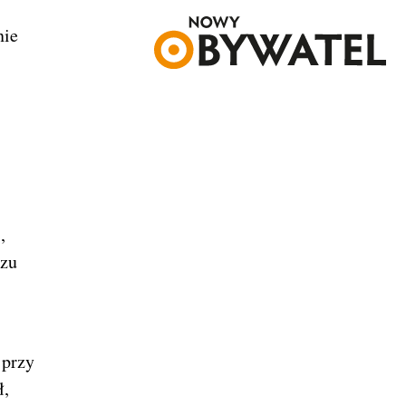
nie
,
szu
 przy
ł,