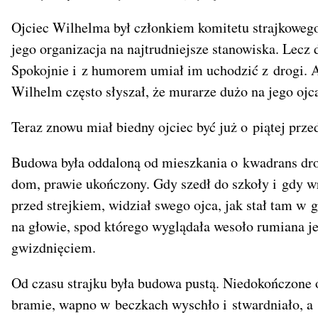
Ojciec Wilhelma był członkiem komitetu strajkowego
jego organizacja na najtrudniejsze stanowiska. Lecz 
Spokojnie i z humorem umiał im uchodzić z drogi. A
Wilhelm często słyszał, że murarze dużo na jego ojc
Teraz znowu miał biedny ojciec być już o piątej prz
Budowa była oddaloną od mieszkania o kwadrans drog
dom, prawie ukończony. Gdy szedł do szkoły i gdy w
przed strejkiem, widział swego ojca, jak stał tam 
na głowie, spod którego wyglądała wesoło rumiana j
gwizdnięciem.
Od czasu strajku była budowa pustą. Niedokończone ok
bramie, wapno w beczkach wyschło i stwardniało, a 