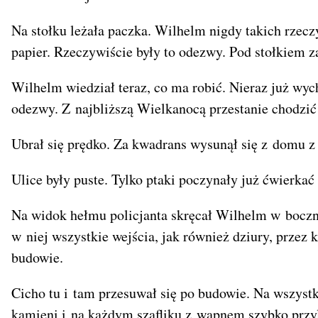
Na stołku leżała paczka. Wilhelm nigdy takich rzeczy
papier. Rzeczywiście były to odezwy. Pod stołkiem z
Wilhelm wiedział teraz, co ma robić. Nieraz już wych
odezwy. Z najbliższą Wielkanocą przestanie chodzić
Ubrał się prędko. Za kwadrans wysunął się z domu z
Ulice były puste. Tylko ptaki poczynały już ćwierka
Na widok hełmu policjanta skręcał Wilhelm w boczną 
w niej wszystkie wejścia, jak również dziury, przez k
budowie.
Cicho tu i tam przesuwał się po budowie. Na wszyst
kamieni i na każdym szafliku z wapnem szybko przyl