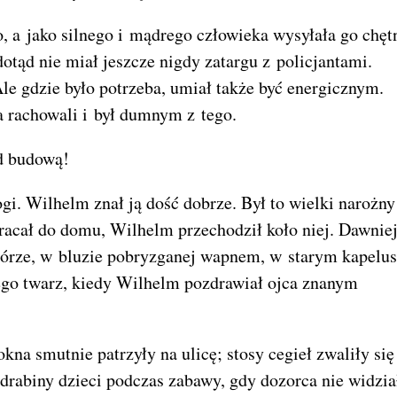
, a jako silnego i mądrego człowieka wysyłała go chęt
dotąd nie miał jeszcze nigdy zatargu z policjantami.
le gdzie było potrzeba, umiał także być energicznym.
a rachowali i był dumnym z tego.
ed budową!
i. Wilhelm znał ją dość dobrze. Był to wielki narożny
racał do domu, Wilhelm przechodził koło niej. Dawniej
w górze, w bluzie pobryzganej wapnem, w starym kapelu
ego twarz, kiedy Wilhelm pozdrawiał ojca znanym
na smutnie patrzyły na ulicę; stosy cegieł zwaliły się
drabiny dzieci podczas zabawy, gdy dozorca nie widzia