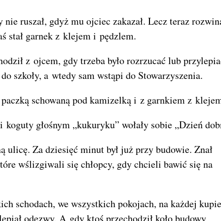
 nie ruszał, gdyż mu ojciec zakazał. Lecz teraz rozwin
aś stał garnek z klejem i pędzlem.
odził z ojcem, gdy trzeba było rozrzucać lub przylepia
 do szkoły, a wtedy sam wstąpi do Stowarzyszenia.
 paczką schowaną pod kamizelką i z garnkiem z kleje
ć i koguty głośnym „kukuryku” wołały sobie „Dzień dob
ulicę. Za dziesięć minut był już przy budowie. Znał
tóre wślizgiwali się chłopcy, gdy chcieli bawić się na
kich schodach, we wszystkich pokojach, na każdej kupi
epiał odezwy. A gdy ktoś przechodził koło budowy,