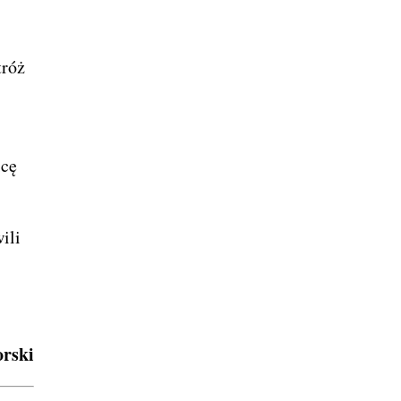
tróż
icę
ili
rski